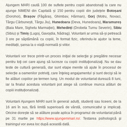
Ajungem MARI caută 100 de suflete pentru copiii abandonați la care nu
ajunge NIMENI din Capitală și 150 pentru copiii din județele
Botoșani
(Dorohoi),
Brașov
(Făgăraș, Ghimbav, Hărman),
Gorj
(Motru, Novaci,
Târgu Cărbunești, Târgu Jiu),
Hunedoara
(Deva, Hunedoara),
Maramureș
(Baia Mare, Sighetu Marmației),
Mehedinți
(Drobeta Turnu Severin),
Sibiu
(Sibiu) și
Timiș
(Lugoj, Gavojdia, Nădrag). Voluntarii ar urma să-și petreacă
3 ore pe săptămână cu copiii, în format fizic, oferindu-le ajutor la teme,
meditații, șansa la o viață normală și viitor.
Voluntarii vor trece printr-un proces iniţial de selecţie şi pregătire necesar
pentru toţi cei care ajung să lucreze cu copiii instituţionalizaţi. Nu se dau
teste de cultură generală, dar sunt etape menite să ajute în procesul de
selecție a oamenilor potriviţi, care înţeleg angajamentul și sunt decişi să le
fie alături copiilor pe termen lung. Un modul de voluntariat durează 8 luni,
iar la finalul acestuia voluntarii pot alege să continue munca alături de
copiii instituționalizați.
Voluntarii Ajungem MARI sunt în general adulți, studenți sau liceeni, de la
16 ani în sus, fără limită superioară de vârstă, comunicativi și implicați.
Oricine dorește să se alăture poate aplica în programul de voluntariat până
pe 31 martie pe
https://www.ajungemmari.ro/
. Testarea psihologică şi
trainingul vor avea loc după această dată.