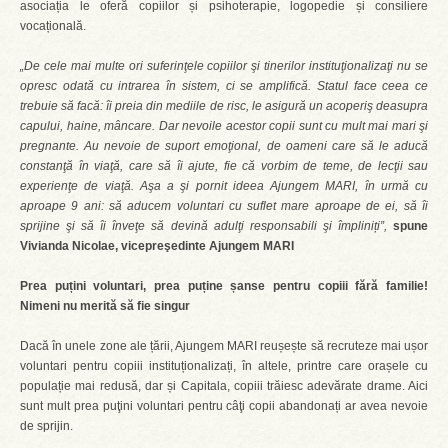
asociația le oferă copiilor și psihoterapie, logopedie și consiliere
vocațională.
„De cele mai multe ori suferinţele copiilor şi tinerilor instituţionalizaţi nu se
opresc odată cu intrarea în sistem, ci se amplifică. Statul face ceea ce
trebuie să facă: îi preia din mediile de risc, le asigură un acoperiş deasupra
capului, haine, mâncare. Dar nevoile acestor copii sunt cu mult mai mari şi
pregnante. Au nevoie de suport emoţional, de oameni care să le aducă
constanţă în viaţă, care să îi ajute, fie că vorbim de teme, de lecţii sau
experienţe de viaţă. Aşa a şi pornit ideea Ajungem MARI, în urmă cu
aproape 9 ani: să aducem voluntari cu suflet mare aproape de ei, să îi
sprijine şi să îi înveţe să devină adulţi responsabili şi împliniți”,
spune
Vivianda Nicolae, vicepreşedinte Ajungem MARI
Prea puțini voluntari, prea puține șanse pentru copiii fără familie!
Nimeni nu merită să fie singur
Dacă în unele zone ale țării, Ajungem MARI reușește să recruteze mai ușor
voluntari pentru copiii instituționalizați, în altele, printre care orașele cu
populație mai redusă, dar și Capitala, copiii trăiesc adevărate drame. Aici
sunt mult prea puţini voluntari pentru câţi copii abandonați ar avea nevoie
de sprijin.