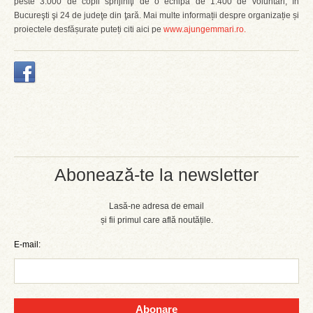
peste 3.000 de copii sprijiniţi de o echipă de 1.400 de voluntari, în
Bucureşti şi 24 de judeţe din ţară. Mai multe informații despre organizație și
proiectele desfășurate puteți citi aici pe
www.ajungemmari.ro.
Abonează-te la newsletter
Lasă-ne adresa de email
și fii primul care află noutățile.
E-mail:
Abonare