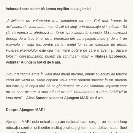
Voluntari care schimbă lumea copiilor cu pași mici
„Activitatea de voluntariat m-a completat ca om. Cel mai frumos în
activitatea de voluntariat este să știi că ajuți, prin dedicație și implicare. Să
știi că munca ta ghidează un tânăr spre alegerile corecte. Mă motivează
dorința de a face bine, de a împărtăși din cunoștințele mele și de a fi un
exemplu în viața lor, pentru ca la rândul lor să fie exemple de urmat.
Puterea exemplului este cea mai mare putere pe care o avem și, dacă o
folosim corespunzător, putem să schimbăm totul”
–
Natașa Ecobescu,
voluntar Ajungem MARI de 6 ani.
„Voluntariatul a adus în viața mea multă bucurie, emoții și lacrimi de fericire
când am văzut reușitele copiilor. Mi-a adus oameni speciali în jur, prieteni
noi care ajută copiii fără să se gândească de 2 ori, voluntari implicați care
nu țin cont de ore și sunt alături de noi. Voluntariatul a adus OAMENI în
jurul meu”
–
Alina Șandor, voluntar Ajungem MARI de 6 ani.
Despre Ajungem MARI
Ajungem MARI este unicul program naţional care susţine pe termen lung
educaţia copiilor şi tinerilor instituţionalizaţi şi din medii defavorizate. Sunt