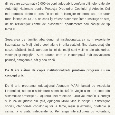
dintre care aproximativ 6.000 de copii adoptabili, conform ultimelor date ale
Autorității Naționale pentru Protecția Drepturilor Copilului și Adopție. Cei
mai norocoși dintre ei cresc în casele asistenţilor maternali sau ale unor
rude, în timp ce 13.000 de copii îşi trăiesc suferinţele într-o instituţie de stat,
de tip rezidențial: centre de plasament, apartamente sau căsuțe de tip
familial.
Separarea de familie, abandonul și instituționalizarea sunt experiențe
traumatizante. Mulţi dintre copii ajung în grija statului, fiind abandonaţi din
cauza sărăciei. Însă, aproape la fel de mulţi sunt victime ale abuzurilor,
violenţei şi neglijării. Sunt traume care le influenţează atât dezvoltarea
psihică, emoţională, cât şi cea fizică.
De 9 ani alături de copiii instituționalizați, printr-un program cu un
concept unic
De 9 ani, programul educaţional Ajungem MARI, lansat de Asociația
Lindenfeld, aduce o schimbare semnificativă în vieţile a mii de copii din
sistemul de protecţie. Cu ajutorul unei rețele de 1.400 voluntari în București
și în 24 de județe din țară, Ajungem MARI vine în sprijinul asistenților
sociali, oferindu-le copiilor ajutor la teme, ieșiri și excursii, prietenie și
șansa la o viață independentă. Pe lângă interacțiunea cu voluntarii,