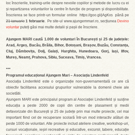
loc înscrierile, training-urile despre nevoile copiilor și metode de lucru cu ei
și repartizarea voluntarilor la centre în funcție de program și disponibilitate.
Înscrierea se face printr-un formular online https://goo.gl/jAgKxs până pe
21 ianuarie
1 februarie
. Pe site-ul www.ajungemmari.ro, secțiunea
Devino
voluntar
puteți găsi mai multe detalii și pașii de înscriere.
Ajungem MARI caută 1.000 de voluntari în București și 25 de județele:
Arad, Argeș, Bacău, Brăila, Bihor, Botoșani, Brașov, Buzău, Constanța,
Cluj, Dâmbovița, Dolj, Galați, Harghita, Hunedoara, Gorj, Iași, Ilfov,
Mureș, Neamț, Prahova, Sibiu, Suceava, Timiș, Vrancea.
***
Programul educațional Ajungem Mari – Asociația Lindenfeld
Asociația Lindenfeld este o organizație non-guvernamentală ce are că
obiectiv facilitarea accesului grupurilor vulnerabile la domenii cheie ale
societătii.
Ajungem MARI este principalul program al Asociației Lindenfeld și susține
educația a peste 2000 de copii din centre de plasament și medii
defavorizate din București și 25 de județe prin mai multe proiecte, cel mai
important fiind cel de recuperare scolară într-un mod interactiv alături de
peste 1000 de voluntari. Alte proiecte includ ateliere creative, workshop-uri,
cursuri vocaționale, ieșiri recreative și educative, excursii, tabere, educație