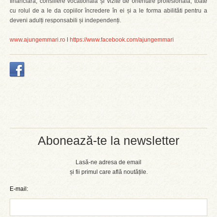
financiară, consiliere vocatională și vizite de orientare profesională, toate
cu rolul de a le da copiilor încredere în ei și a le forma abilităti pentru a
deveni adulți responsabili și independenți.
www.ajungemmari.ro
l
https://www.facebook.com/ajungemmari
Abonează-te la newsletter
Lasă-ne adresa de email
și fii primul care află noutățile.
E-mail: