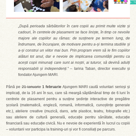
„După perioada sărbătorilor în care copiii au primit multe vizite și
cadouri, în centrele de plasament se face liniște, în timp ce nevoile
majore ale copiilor au rămas: de susținere pe termen lung, de
îndrumare, de încurajare, de motivare pentru a-și termina studiile și
a-și construi un viitor mai bun. Prin program vrem să le fim copiilor
alături tot anul, dar e nevoie de implicarea comunității pentru ca
acești copii minunați care sunt ai noștri, ai tuturor, să devină adulți
responsabili și independenți.”
– Iarina Taban, director executiv și
fondator Ajungem MARI.
Până pe
21 ianuarie
1 februarie
Ajungem MARI caută voluntari serioși și
implicați, de la 16 ani în sus, care să meargă săptămânal timp de 6 luni în
centrele de plasament pentru a susține ședințe interactive de pregătire
școlară (matematică, engleză, romană, informatică, cunoștințe generale
etc.), ateliere creative (muzică, dans, arte plastice, teatru, fotografie etc.)
sau ateliere de cultură generală, educație pentru sănătate, educație
financiară sau educație civică. Nu e nevoie de experientă în lucrul cu copiii
– voluntarii vor participa la training-uri și vor fi consiliați pe parcurs.