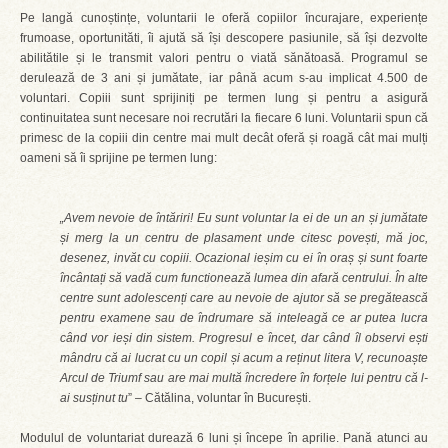
Pe langă cunoștințe, voluntarii le oferă copiilor încurajare, experiențe
frumoase, oportunităti, îi ajută să își descopere pasiunile, să își dezvolte
abilitătile și le transmit valori pentru o viată sănătoasă. Programul se
derulează de 3 ani și jumătate, iar până acum s-au implicat 4.500 de
voluntari. Copiii sunt sprijiniți pe termen lung și pentru a asigură
continuitatea sunt necesare noi recrutări la fiecare 6 luni. Voluntarii spun că
primesc de la copiii din centre mai mult decât oferă și roagă cât mai mulți
oameni să îi sprijine pe termen lung:
„Avem nevoie de întăriri! Eu sunt voluntar la ei de un an și jumătate
și merg la un centru de plasament unde citesc povești, mă joc,
desenez, invăt cu copiii. Ocazional ieșim cu ei în oraș și sunt foarte
încântați să vadă cum functionează lumea din afară centrului. În alte
centre sunt adolescenți care au nevoie de ajutor să se pregătească
pentru examene sau de îndrumare să inteleagă ce ar putea lucra
când vor ieși din sistem. Progresul e încet, dar când îl observi ești
mândru că ai lucrat cu un copil și acum a reținut litera V, recunoaște
Arcul de Triumf sau are mai multă încredere în forțele lui pentru că l-
ai susținut tu
” – Cătălina, voluntar în București.
Modulul de voluntariat durează 6 luni și începe în aprilie. Pană atunci au