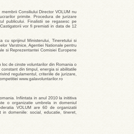
 membrii Consiliului Director VOLUM nu
lucrarilor primite. Procedura de jurizare
l publicului. Finalistii se regasesc pe
astigatorii vor fi premiati in data de 12
 cu sprijinul Ministerului, Tineretului si
nelor Varstnice, Agentiei Nationale pentru
ale si Reprezentantei Comisiei Europene
 loc de cinste voluntarilor din Romania o
nstant din timpul, energia si abilitatile
rivind regulamentul, criteriile de jurizare,
competitiei www.galavoluntarilor.ro
ania. Infiintata in anul 2010 la inititiva
te o organizatie umbrela in domeniul
 Federatia VOLUM are 60 de organizatii
in domeniile: social, educatie, tineret,