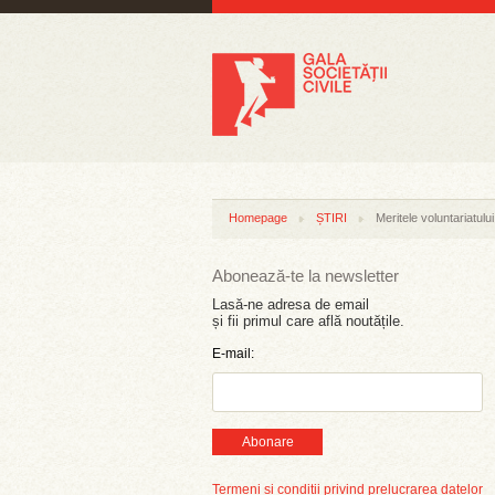
Homepage
ȘTIRI
Meritele voluntariatului
Abonează-te la newsletter
Lasă-ne adresa de email
și fii primul care află noutățile.
E-mail:
Abonare
Termeni și condiții privind prelucrarea datelor