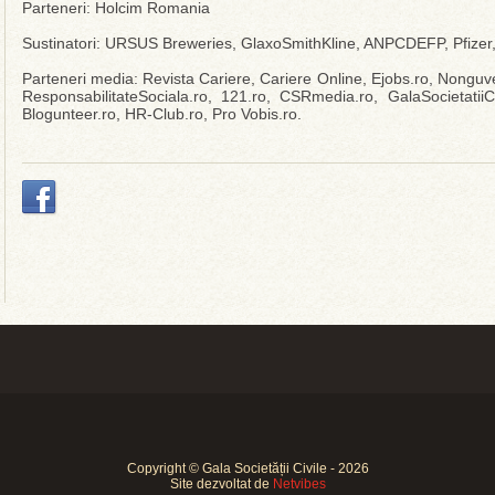
Parteneri: Holcim Romania
Sustinatori: URSUS Breweries, GlaxoSmithKline, ANPCDEFP, Pfizer,
Parteneri media: Revista Cariere, Cariere Online, Ejobs.ro, Nonguv
ResponsabilitateSociala.ro, 121.ro, CSRmedia.ro, GalaSocietatiiCi
Blogunteer.ro, HR-Club.ro, Pro Vobis.ro.
Copyright © Gala Societății Civile - 2026
Site dezvoltat de
Netvibes