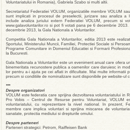
Voluntariatului in Romania), Gabriela Szabo si multi altii.
Secretariatul Federatiei VOLUM, organizatiile membre VOLUM sau
sunt implicati in procesul de preselectii, jurizare sau analiza a 
include analiza juriului extern Federatiei VOLUM, precum si votu
www.galavoluntarilor.ro si pot fi votati pana pe 6 decembrie 2013. C
decembrie 2013, la Gala Nationala a Voluntarilor.
Competitia Gala Nationala a Voluntarilor, editia 2013 este realizata
Sportului, Ministerului Muncii, Familiei, Protectiei Sociale si Persoa
Programe Comunitare in Domeniul Educatiei si Formarii Profesion
la Bucuresti.
Gala Nationala a Voluntarilor este un eveniment anual care ofera un
binemeritata recunostere publica a oamenilor care daruiesc in mod co
lor pentru a-i ajuta pe cei aflati in dificultate. Mai multe informatii p
precum si conditiile de nominalizare sunt disponibile pe website-ul 
***
Despre organizatori
VOLUM este federatia care sprijina dezvoltarea voluntariatului in Rom
Pro Vobis – Centrul de Resurse pentru Voluntariat, VOLUM es
voluntariatului, cu reprezentare la nivel national. In prezent,
membre care implica voluntari si sprijina miscarea de voluntariat 
sanatate, protectia mediului si drepturile omului.
Despre parteneri
Parteneri strategici: Petrom, Raiffeisen Bank