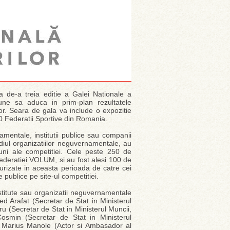
 de-a treia editie a Galei Nationale a
une sa aduca in prim-plan rezultatele
or. Seara de gala va include o expozitie
a 10 Federatii Sportive din Romania.
entale, institutii publice sau companii
mediul organizatiilor neguvernamentale, au
iuni ale competitiei. Cele peste 250 de
 Federatiei VOLUM, si au fost alesi 100 de
t jurizate in aceasta perioada de catre cei
e publice pe site-ul competitiei.
institute sau organizatii neguvernamentale
ed Arafat (Secretar de Stat in Ministerul
u (Secretar de Stat in Ministerul Muncii,
 Cosmin (Secretar de Stat in Ministerul
R), Marius Manole (Actor si Ambasador al