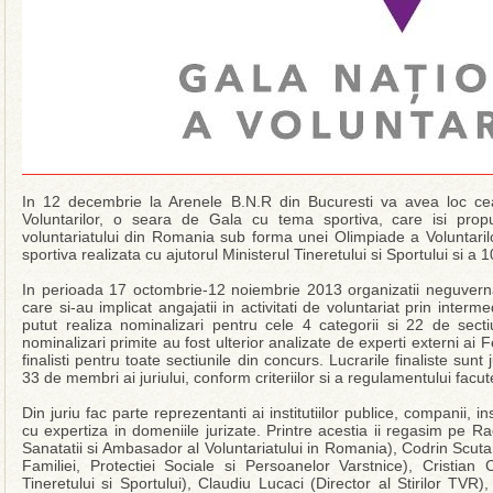
In 12 decembrie la Arenele B.N.R din Bucuresti va avea loc cea
Voluntarilor, o seara de Gala cu tema sportiva, care isi prop
voluntariatului din Romania sub forma unei Olimpiade a Voluntaril
sportiva realizata cu ajutorul Ministerul Tineretului si Sportului si 
In perioada 17 octombrie-12 noiembrie 2013 organizatii neguvernam
care si-au implicat angajatii in activitati de voluntariat prin inter
putut realiza nominalizari pentru cele 4 categorii si 22 de sect
nominalizari primite au fost ulterior analizate de experti externi ai
finalisti pentru toate sectiunile din concurs. Lucrarile finaliste sun
33 de membri ai juriului, conform criteriilor si a regulamentului facut
Din juriu fac parte reprezentanti ai institutiilor publice, companii, 
cu expertiza in domeniile jurizate. Printre acestia ii regasim pe Ra
Sanatatii si Ambasador al Voluntariatului in Romania), Codrin Scutar
Familiei, Protectiei Sociale si Persoanelor Varstnice), Cristian
Tineretului si Sportului), Claudiu Lucaci (Director al Stirilor TV