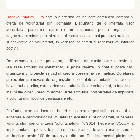
Hartavoluntariatului.ro
este o platforma online care coreleaza cererea si
oferta de voluntariat din Romania. Dispunand de o interfata usor
accesibila, platforma reprezinta un instrument pentru organizatiile
neguvernamentale, prin intermediul caruia, acestea pot promova proiectele
si activitatile de voluntariat, in vederea selectarii si recrutarii voluntarilor
potriviti.
De asemenea, orice persoana, indiferent de varsta, care doreste sa
realizeze activitati de voluntariat, isi poate realiza un cont si poate gasi
organizatii si proiecte in cadrul carora doreste sa se implice. Corelarea
proiectelor promovate de organizatii cu cerintele voluntarilor se face pe
baza unui algoritm, care sorteaza oportunitatile de voluntariat, in functie de
mai multe criterii, precum domeniul de activitate, posibilitatea de implicare
a voluntarului, locul de desfasurare etc.
Platforma vine cu inca un beneficiu pentru organizatii, un modul de
eliberare a certificatelor de voluntariat. Acestea sunt obligatorii, la cererea
voluntarului, conform Legii Voluntariatului 78/2014. Federatia VOLUM a
implementat un proces de pilotare a certificatului de voluntariat, in care s-
au implicat peste 100 de organizatii din tara. Prin intermediul platformei,