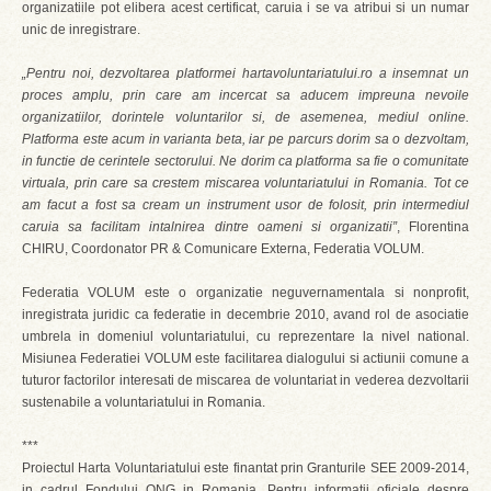
organizatiile pot elibera acest certificat, caruia i se va atribui si un numar
unic de inregistrare.
„Pentru noi, dezvoltarea platformei hartavoluntariatului.ro a insemnat un
proces amplu, prin care am incercat sa aducem impreuna nevoile
organizatiilor, dorintele voluntarilor si, de asemenea, mediul online.
Platforma este acum in varianta beta, iar pe parcurs dorim sa o dezvoltam,
in functie de cerintele sectorului. Ne dorim ca platforma sa fie o comunitate
virtuala, prin care sa crestem miscarea voluntariatului in Romania. Tot ce
am facut a fost sa cream un instrument usor de folosit, prin intermediul
caruia sa facilitam intalnirea dintre oameni si organizatii”
, Florentina
CHIRU, Coordonator PR & Comunicare Externa, Federatia VOLUM.
Federatia VOLUM este o organizatie neguvernamentala si nonprofit,
inregistrata juridic ca federatie in decembrie 2010, avand rol de asociatie
umbrela in domeniul voluntariatului, cu reprezentare la nivel national.
Misiunea Federatiei VOLUM este facilitarea dialogului si actiunii comune a
tuturor factorilor interesati de miscarea de voluntariat in vederea dezvoltarii
sustenabile a voluntariatului in Romania.
***
Proiectul Harta Voluntariatului este finantat prin Granturile SEE 2009-2014,
in cadrul Fondului ONG in Romania. Pentru informatii oficiale despre