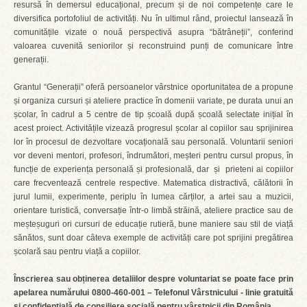
resursă în demersul educațional, precum și de noi competențe care le
diversifica portofoliul de activități. Nu în ultimul rând, proiectul lansează în
comunitățile vizate o nouă perspectivă asupra “bătrâneții”, conferind
valoarea cuvenită seniorilor și reconstruind punți de comunicare între
generații.
Grantul “Generații” oferă persoanelor vârstnice oportunitatea de a propune
și organiza cursuri și ateliere practice în domenii variate, pe durata unui an
școlar, în cadrul a 5 centre de tip școală după școală selectate inițial în
acest proiect. Activitățile vizează progresul școlar al copiilor sau sprijinirea
lor în procesul de dezvoltare vocațională sau personală. Voluntarii seniori
vor deveni mentori, profesori, îndrumători, meșteri pentru cursul propus, în
funcție de experiența personală și profesională, dar și prieteni ai copiilor
care frecventează centrele respective. Matematica distractivă, călătorii în
jurul lumii, experimente, periplu în lumea cărților, a artei sau a muzicii,
orientare turistică, conversație într-o limbă străină, ateliere practice sau de
meșteșuguri ori cursuri de educație rutieră, bune maniere sau stil de viață
sănătos, sunt doar câteva exemple de activități care pot sprijini pregătirea
școlară sau pentru viață a copiilor.
Înscrierea sau obținerea detaliilor despre voluntariat se poate face prin
apelarea numărului 0800-460-001 – Telefonul Vârstnicului - linie gratuită
și confidențială de consiliere socială pentru vârstnicii din România.