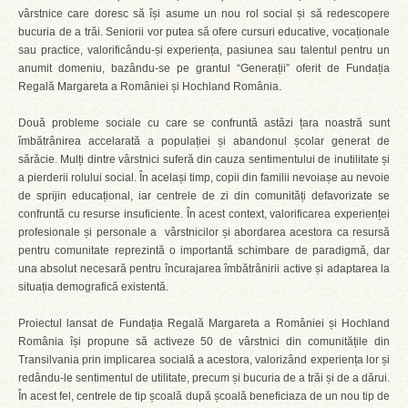
vârstnice care doresc să își asume un nou rol social și să redescopere
bucuria de a trăi. Seniorii vor putea să ofere cursuri educative, vocaționale
sau practice, valorificându-și experiența, pasiunea sau talentul pentru un
anumit domeniu, bazându-se pe grantul “Generații” oferit de Fundația
Regală Margareta a României și Hochland România.
Două probleme sociale cu care se confruntă astăzi țara noastră sunt
îmbătrânirea accelarată a populației și abandonul școlar generat de
sărăcie. Mulți dintre vârstnici suferă din cauza sentimentului de inutilitate și
a pierderii rolului social. În același timp, copii din familii nevoiașe au nevoie
de sprijin educațional, iar centrele de zi din comunități defavorizate se
confruntă cu resurse insuficiente. În acest context, valorificarea experienței
profesionale și personale a vârstnicilor și abordarea acestora ca resursă
pentru comunitate reprezintă o importantă schimbare de paradigmă, dar
una absolut necesară pentru încurajarea îmbătrânirii active și adaptarea la
situația demografică existentă.
Proiectul lansat de Fundația Regală Margareta a României și Hochland
România își propune să activeze 50 de vârstnici din comunitățile din
Transilvania prin implicarea socială a acestora, valorizând experiența lor și
redându-le sentimentul de utilitate, precum și bucuria de a trăi și de a dărui.
În acest fel, centrele de tip școală după școală beneficiaza de un nou tip de