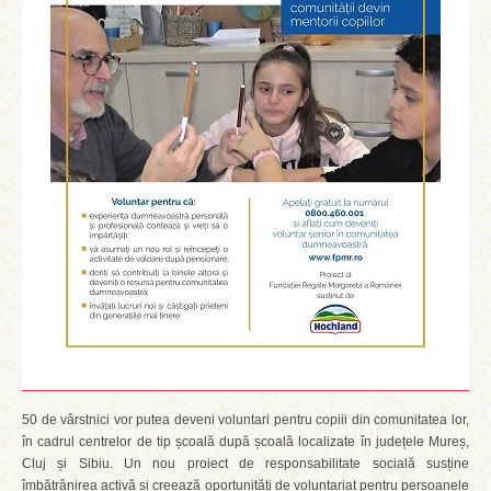
50 de vârstnici vor putea deveni voluntari pentru copiii din comunitatea lor,
în cadrul centrelor de tip școală după școală localizate în județele Mureș,
Cluj și Sibiu. Un nou proiect de responsabilitate socială susține
îmbătrânirea activă și creează oportunități de voluntariat pentru persoanele