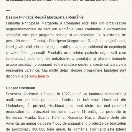
***
Despre Fundaţia Regală Margareta a României
Fundația Principesa Margareta a României este una din organizațiile
neguvernamentale de elită din România, care contribuie la dezvoltarea
societății civile prin programe sociale și educaționale. Cu o activitate de
peste 29 de ani, Fundația Principesa Margareta a României sprijină copii,
tineri și vârstnici prin intervenții durabile, bazate pe schimbul de experiență
și valori între generații. Fundația este printre puținele organizații care
semnalează fenomenul de îmbătrânire a populației și efectele iminente
asupra societății, propunând soluții practice pentru a crește calitatea vieții
persoanlor vârstnice. Mai multe detalii despre programele fundaţiei sunt
disponibile pe
www.fpmr.ro
Despre Hochland
Povestea Hochland a început în 1927, odată cu fondarea companiei și
realizarea primului produs la fabrica de brânzeturi Hochland din
Lindenberg. În prezent, Hochland este unul dintre cei mai puternici
producători de brânzeturi din lume, având 11 unități de producție în
Germania, Franța, Spania, Polonia, România, Rusia, Statele Unite ale
Americii, un număr de peste 4.000 de angajați și o producție de brânzeturi
de aproximativ 300.000 tone anual. În România, Hochland este liderul