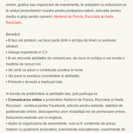
online, grafica sau organizare de evenimente, te asteptam cu entuziasm sa
te alaturi proiectelelor noastre pentru protejarea naturii, educatie pentru
mediu si grija pentru oameni:
Atelierul de Panza
,
Recicleta
si
Harta
Reciclarii
.
Beneficii
• Iti faci noi prieteni, vei face parte dintr-o echipa de tineri cu aceleasi
idealuri.
• Adaugi experienta in CV.
• Iti vei dezvolta abilitatile de comunicare, de lucru in echipa si vei invata o
multime de lucruri noi.
• Vei simti ca aduci o contributie pozitiva in lume.
• Vei pune in practica cunostintele si abilitatile.
• Primesti o dovada a implicarii tale.
In functie de preferintele si abilitatile tale, poti participa la:
•
Comunicarea online
a proiectelor Atelierul de Panza, Recicleta si Harta
Reciclarii - continut pentru Facebook, articole pentru website, stabilire de
parteneriate online, descoperirea unor modalitati noi de promovare online,
traducerea website-ului in engleza.
• Ajutor la organizarea de evenimente, cum ar fi: conferinte de presa,
intalniri cu partenerii proiectelor, evenimente educationale, evenimente de