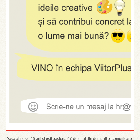
Daca ai peste 16 ani si esti pasionat(a) de unul din domeniile: comunicare