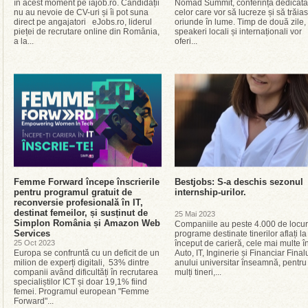
în acest moment pe iajob.ro. Candidații
Nomad Summit, conferința dedicată
nu au nevoie de CV-uri și îi pot suna
celor care vor să lucreze și să trăia
direct pe angajatori eJobs.ro, liderul
oriunde în lume. Timp de două zile,
pieței de recrutare online din România,
speakeri locali și internaționali vor
a la...
oferi...
Femme Forward începe înscrierile
Bestjobs: S-a deschis sezonul
pentru programul gratuit de
internship-urilor.
reconversie profesională în IT,
destinat femeilor, și susținut de
25 Mai 2023
Simplon România și Amazon Web
Companiile au peste 4.000 de locuri
Services
programe destinate tinerilor aflați la
25 Oct 2023
început de carieră, cele mai multe î
Europa se confruntă cu un deficit de un
Auto, IT, Inginerie și Financiar Final
milion de experți digitali, 53% dintre
anului universitar înseamnă, pentru
companii având dificultăți în recrutarea
mulți tineri,...
specialiștilor ICT și doar 19,1% fiind
femei. Programul european "Femme
Forward"...