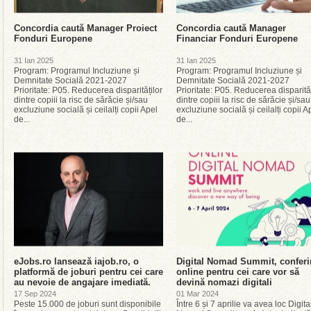
Concordia caută Manager Proiect
Concordia caută Manager
Fonduri Europene
Financiar Fonduri Europene
31 Ian 2025
31 Ian 2025
Program: Programul Incluziune și
Program: Programul Incluziune și
Demnitate Socială 2021-2027
Demnitate Socială 2021-2027
Prioritate: P05. Reducerea disparităților
Prioritate: P05. Reducerea disparităț
dintre copiii la risc de sărăcie și/sau
dintre copiii la risc de sărăcie și/sau
excluziune socială și ceilalți copii Apel
excluziune socială și ceilalți copii A
de...
de...
eJobs.ro lansează iajob.ro, o
Digital Nomad Summit, conferi
platformă de joburi pentru cei care
online pentru cei care vor să
au nevoie de angajare imediată.
devină nomazi digitali
17 Sep 2024
01 Mar 2024
Peste 15.000 de joburi sunt disponibile
Între 6 și 7 aprilie va avea loc Digita