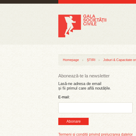
Homepage
ȘTIRI
Joburi & Capacitate or
Abonează-te la newsletter
Lasă-ne adresa de email
și fii primul care află noutățile.
E-mail:
Abonare
Termeni și condiții privind prelucrarea datelor