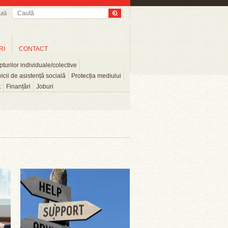
ută
RI
CONTACT
turilor individuale/colective
icii de asistență socială
Protecția mediului
t
Finanțări
Joburi