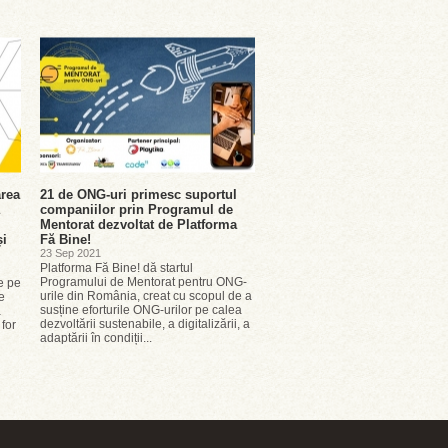
rea
21 de ONG-uri primesc suportul
companiilor prin Programul de
Mentorat dezvoltat de Platforma
și
Fă Bine!
23 Sep 2021
Platforma Fă Bine! dă startul
Programului de Mentorat pentru ONG-
e pe
urile din România, creat cu scopul de a
e
susține eforturile ONG-urilor pe calea
ă
dezvoltării sustenabile, a digitalizării, a
 for
adaptării în condiții...