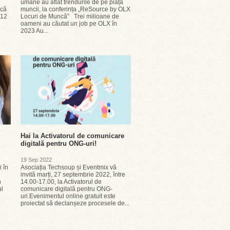
umane au aflat trendurile de pe piața
scă
muncii, la conferința „ReSource by OLX
 12
Locuri de Muncă” Trei milioane de
oameni au căutat un job pe OLX în
2023 Au...
Hai la Activatorul de comunicare
digitală pentru ONG-uri!
19 Sep 2022
 în
Asociația Techsoup și Eventmix vă
invită marți, 27 septembrie 2022, între
n
14.00-17.00, la Activatorul de
ul
comunicare digitală pentru ONG-
uri.Evenimentul online gratuit este
proiectat să declanșeze procesele de...