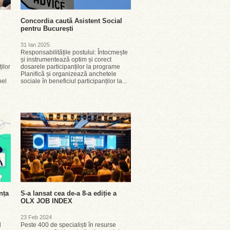
Concordia caută Asistent Social
pentru București
31 Ian 2025
Responsabilitățile postului: Întocmește
și instrumentează optim și corect
ilor
dosarele participanților la programe
Planifică și organizează anchetele
pel
sociale în beneficiul participanților la...
nța
S-a lansat cea de-a 8-a ediție a
OLX JOB INDEX
23 Feb 2024
l
Peste 400 de specialiști în resurse