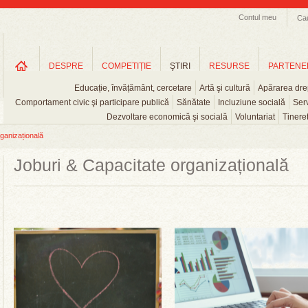
Contul meu
Ca
DESPRE
COMPETIȚIE
ŞTIRI
RESURSE
PARTENE
Educație, învățământ, cercetare
Artă şi cultură
Apărarea drep
Comportament civic şi participare publică
Sănătate
Incluziune socială
Serv
Dezvoltare economică şi socială
Voluntariat
Tinere
ganizațională
Joburi & Capacitate organizațională