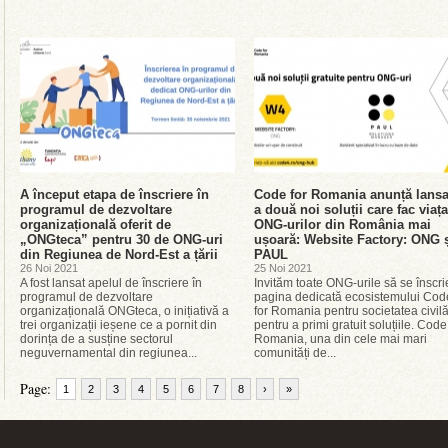
A început etapa de înscriere în
Code for Romania anunță lansa
programul de dezvoltare
a două noi soluții care fac viața
organizațională oferit de
ONG-urilor din România mai
„ONGteca” pentru 30 de ONG-uri
ușoară: Website Factory: ONG 
din Regiunea de Nord-Est a țării
PAUL
26 Noi 2021
25 Noi 2021
A fost lansat apelul de înscriere în
Invităm toate ONG-urile să se înscri
programul de dezvoltare
pagina dedicată ecosistemului Cod
organizațională ONGteca, o inițiativă a
for Romania pentru societatea civil
trei organizații ieșene ce a pornit din
pentru a primi gratuit soluțiile. Code
dorința de a susține sectorul
Romania, una din cele mai mari
neguvernamental din regiunea...
comunități de...
Page:
1
2
3
4
5
6
7
8
›
»