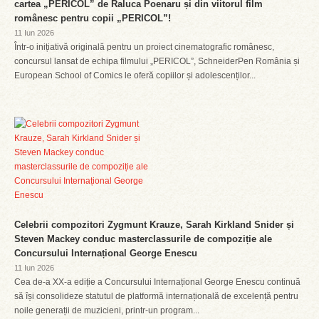
cartea „PERICOL” de Raluca Poenaru și din viitorul film
românesc pentru copii „PERICOL”!
11 Iun 2026
Într-o inițiativă originală pentru un proiect cinematografic românesc,
concursul lansat de echipa filmului „PERICOL”, SchneiderPen România și
European School of Comics le oferă copiilor și adolescenților...
Celebrii compozitori Zygmunt Krauze, Sarah Kirkland Snider și
Steven Mackey conduc masterclassurile de compoziție ale
Concursului Internațional George Enescu
11 Iun 2026
Cea de-a XX-a ediție a Concursului Internațional George Enescu continuă
să își consolideze statutul de platformă internațională de excelență pentru
noile generații de muzicieni, printr-un program...