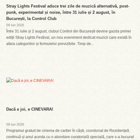
Stray Lights Festival aduce trei zile de muzică alternativă, post-
punk, experimental și noise, între 31 iulie și 2 august, în
București, la Control Club
09 Iun 2026
Între 31 iulie și 2 august, clubul Control din București devine gazda primei
ediții Stray Lights Festival, un nou eveniment dedicat muzicii care există în
afara categoriilor și formulelor previzibile. Timp de...
Dacă e joi, e CINEVARA!
09 Iun 2026
Programul gratuit de cinema de cartier în căști, coordonat de Rezidența9,
continuă și anul acesta cu o abordare curatorială specială, care s-a bucurat