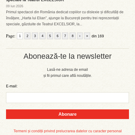
09 Iun 2026
Primul spectacol din România dedicat copiilor cu dislexie și dificultăți de
învățare, „Harta lui Elian”, ajunge la București pentru trei reprezentații
speciale, găzduite de Teatrul EXCELSIOR, la...
Page:
1
2
3
4
5
6
7
8
›
»
din 169
Abonează-te la newsletter
Lasă-ne adresa de email
și fii primul care află noutățile.
E-mail:
Abonare
Termeni și condiții privind prelucrarea datelor cu caracter personal