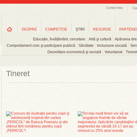
Contul meu
Ca
DESPRE
COMPETIȚIE
ŞTIRI
RESURSE
PARTENE
Educație, învățământ, cercetare
Artă şi cultură
Apărarea drep
Comportament civic şi participare publică
Sănătate
Incluziune socială
Serv
Dezvoltare economică şi socială
Voluntariat
Tinere
Tineret