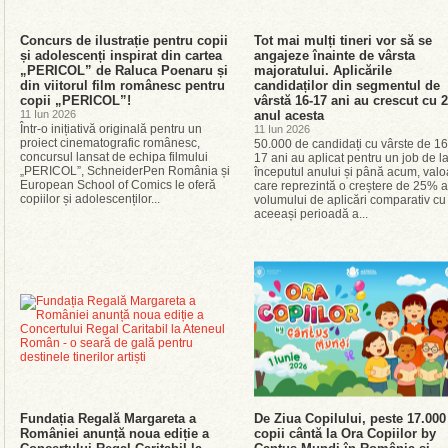
Concurs de ilustrație pentru copii
Tot mai mulți tineri vor să se
și adolescenți inspirat din cartea
angajeze înainte de vârsta
„PERICOL” de Raluca Poenaru și
majoratului. Aplicările
din viitorul film românesc pentru
candidaților din segmentul de
copii „PERICOL”!
vârstă 16-17 ani au crescut cu
11 Iun 2026
anul acesta
Într-o inițiativă originală pentru un
11 Iun 2026
proiect cinematografic românesc,
50.000 de candidați cu vârste de 16
concursul lansat de echipa filmului
17 ani au aplicat pentru un job de l
„PERICOL”, SchneiderPen România și
începutul anului și până acum, valo
European School of Comics le oferă
care reprezintă o creștere de 25% a
copiilor și adolescenților...
volumului de aplicări comparativ cu
aceeași perioadă a...
Fundația Regală Margareta a
De Ziua Copilului, peste 17.000
României anunță noua ediție a
copii cântă la Ora Copiilor by