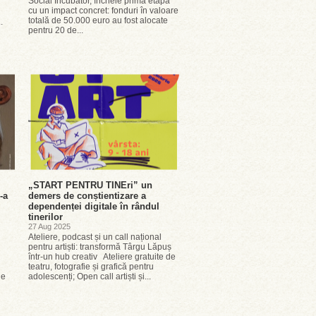
Social Incubator, încheie prima etapă
cu un impact concret: fonduri în valoare
totală de 50.000 euro au fost alocate
.
pentru 20 de...
„START PENTRU TINEri” un
-a
demers de conștientizare a
dependenței digitale în rândul
tinerilor
27 Aug 2025
Ateliere, podcast și un call național
pentru artiști: transformă Târgu Lăpuș
într-un hub creativ Ateliere gratuite de
teatru, fotografie și grafică pentru
de
adolescenți; Open call artiști și...