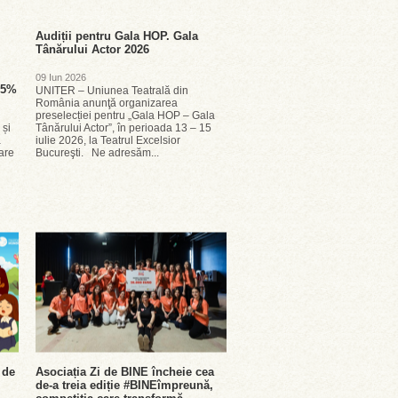
Audiții pentru Gala HOP. Gala
Tânărului Actor 2026
09 Iun 2026
 25%
UNITER – Uniunea Teatrală din
România anunţă organizarea
preselecției pentru „Gala HOP – Gala
 și
Tânărului Actor”, în perioada 13 – 15
a
iulie 2026, la Teatrul Excelsior
are
Bucureşti. Ne adresăm...
 de
Asociația Zi de BINE încheie cea
de-a treia ediție #BINEîmpreună,