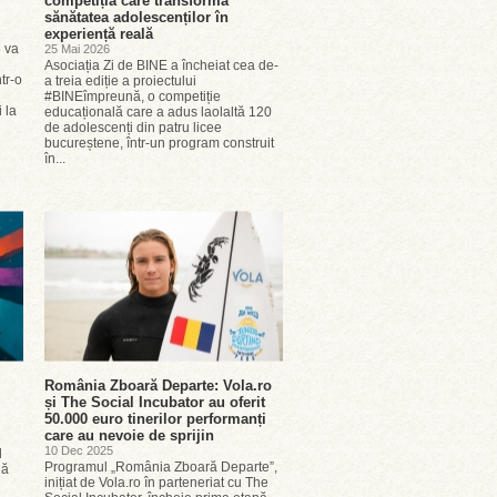
competiția care transformă
sănătatea adolescenților în
experiență reală
6 va
25 Mai 2026
Asociația Zi de BINE a încheiat cea de-
tr-o
a treia ediție a proiectului
#BINEîmpreună, o competiție
 la
educațională care a adus laolaltă 120
de adolescenți din patru licee
bucureștene, într-un program construit
în...
România Zboară Departe: Vola.ro
și The Social Incubator au oferit
50.000 euro tinerilor performanți
care au nevoie de sprijin
10 Dec 2025
l
Programul „România Zboară Departe”,
lă
inițiat de Vola.ro în parteneriat cu The