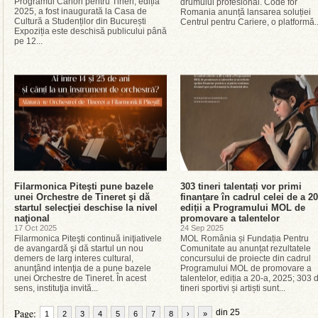
Programul Canon pentru Tineri, ediția
drumului profesional. Code for
2025, a fost inaugurată la Casa de
Romania anunță lansarea soluției
Cultură a Studenților din București
Centrul pentru Cariere, o platformă..
Expoziția este deschisă publicului până
pe 12...
Filarmonica Piteşti pune bazele
303 tineri talentați vor primi
unei Orchestre de Tineret şi dă
finanțare în cadrul celei de a 20
startul selecţiei deschise la nivel
ediții a Programului MOL de
naţional
promovare a talentelor
17 Oct 2025
24 Sep 2025
Filarmonica Piteşti continuă iniţiativele
MOL România și Fundația Pentru
de avangardă şi dă startul un nou
Comunitate au anunțat rezultatele
demers de larg interes cultural,
concursului de proiecte din cadrul
anunţând intenţia de a pune bazele
Programului MOL de promovare a
unei Orchestre de Tineret. În acest
talentelor, ediția a 20-a, 2025; 303 
sens, instituţia invită...
tineri sportivi și artiști sunt...
Page:
din 25
1
2
3
4
5
6
7
8
›
»