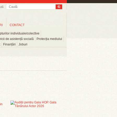
ută
RI
CONTACT
turilor individuale/colective
icii de asistență socială
Protecția mediului
t
Finanțări
Joburi