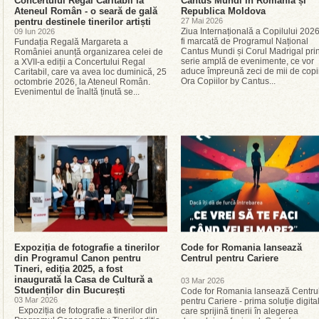
Concertului Regal Caritabil la
Cantus Mundi în România și
Ateneul Român - o seară de gală
Republica Moldova
pentru destinele tinerilor artiști
27 Mai 2026
Ziua Internațională a Copilului 202
09 Iun 2026
fi marcată de Programul Național
Fundația Regală Margareta a
Cantus Mundi și Corul Madrigal prin
României anunță organizarea celei de
serie amplă de evenimente, ce vor
a XVII-a ediții a Concertului Regal
aduce împreună zeci de mii de copii
Caritabil, care va avea loc duminică, 25
Ora Copiilor by Cantus...
octombrie 2026, la Ateneul Român.
Evenimentul de înaltă ținută se...
Expoziția de fotografie a tinerilor
Code for Romania lansează
din Programul Canon pentru
Centrul pentru Cariere
Tineri, ediția 2025, a fost
inaugurată la Casa de Cultură a
03 Mar 2026
Studenților din București
Code for Romania lansează Centru
03 Mar 2026
pentru Cariere - prima soluție digita
Expoziția de fotografie a tinerilor din
care sprijină tinerii în alegerea