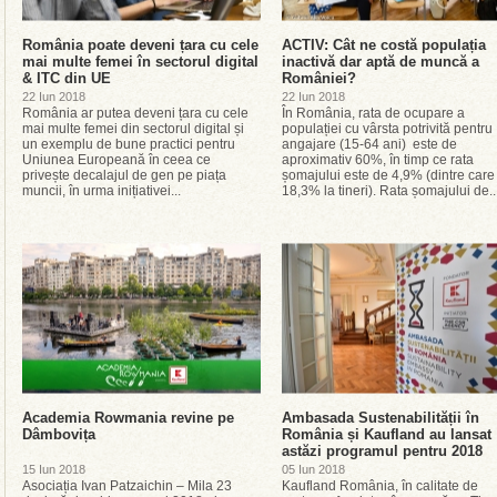
România poate deveni țara cu cele
ACTIV: Cât ne costă populația
mai multe femei în sectorul digital
inactivă dar aptă de muncă a
& ITC din UE
României?
22 Iun 2018
22 Iun 2018
România ar putea deveni țara cu cele
În România, rata de ocupare a
mai multe femei din sectorul digital și
populației cu vârsta potrivită pentru
un exemplu de bune practici pentru
angajare (15-64 ani) este de
Uniunea Europeană în ceea ce
aproximativ 60%, în timp ce rata
privește decalajul de gen pe piața
șomajului este de 4,9% (dintre care
muncii, în urma inițiativei...
18,3% la tineri). Rata șomajului de..
Academia Rowmania revine pe
Ambasada Sustenabilității în
Dâmbovița
România și Kaufland au lansat
astăzi programul pentru 2018
15 Iun 2018
05 Iun 2018
Asociația Ivan Patzaichin – Mila 23
Kaufland România, în calitate de