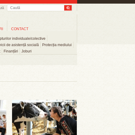
ută
RI
CONTACT
turilor individuale/colective
icii de asistență socială
Protecția mediului
t
Finanțări
Joburi