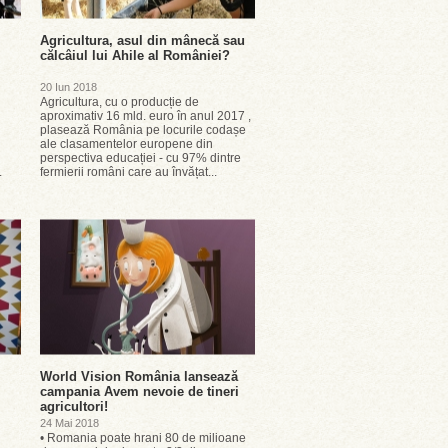
Agricultura, asul din mânecă sau
călcâiul lui Ahile al României?
20 Iun 2018
Agricultura, cu o producție de
aproximativ 16 mld. euro în anul 2017 ,
plasează România pe locurile codașe
ale clasamentelor europene din
perspectiva educației - cu 97% dintre
.
fermierii români care au învățat...
World Vision România lansează
campania Avem nevoie de tineri
agricultori!
24 Mai 2018
• Romania poate hrani 80 de milioane