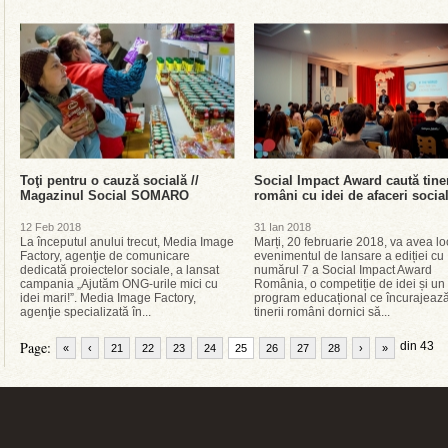
Toţi pentru o cauză socială //
Social Impact Award caută tine
Magazinul Social SOMARO
români cu idei de afaceri socia
12 Feb 2018
31 Ian 2018
La începutul anului trecut, Media Image
Marți, 20 februarie 2018, va avea lo
Factory, agenţie de comunicare
evenimentul de lansare a ediției cu
dedicată proiectelor sociale, a lansat
numărul 7 a Social Impact Award
campania „Ajutăm ONG-urile mici cu
România, o competiție de idei și un
idei mari!”. Media Image Factory,
program educațional ce încurajeaz
agenţie specializată în...
tinerii români dornici să...
Page:
din 43
«
‹
21
22
23
24
25
26
27
28
›
»