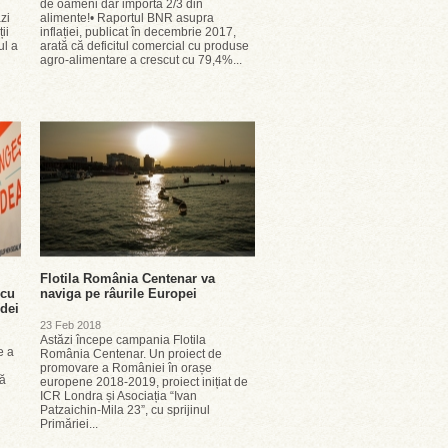
de oameni dar importa 2/3 din
zi
alimente!• Raportul BNR asupra
ii
inflației, publicat în decembrie 2017,
ul a
arată că deficitul comercial cu produse
agro-alimentare a crescut cu 79,4%...
Flotila România Centenar va
 cu
naviga pe râurile Europei
idei
23 Feb 2018
Astăzi începe campania Flotila
e a
România Centenar. Un proiect de
promovare a României în orașe
lă
europene 2018-2019, proiect inițiat de
ICR Londra și Asociația “Ivan
Patzaichin-Mila 23”, cu sprijinul
Primăriei...