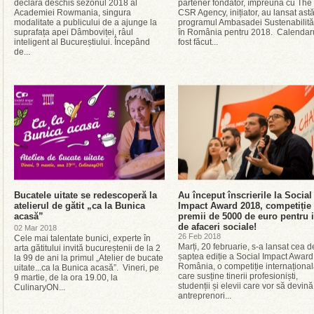
declară deschis sezonul 2018 al
partener fondator, împreună cu The
Academiei Rowmania, singura
CSR Agency, inițiator, au lansat astă
modalitate a publicului de a ajunge la
programul Ambasadei Sustenabilităț
suprafața apei Dâmboviței, râul
în România pentru 2018. Calendar
inteligent al Bucureștiului. Începând
fost făcut...
de...
Bucatele uitate se redescoperă la
Au început înscrierile la Social
atelierul de gătit „ca la Bunica
Impact Award 2018, competiție
acasă”
premii de 5000 de euro pentru 
de afaceri sociale!
02 Mar 2018
26 Feb 2018
Cele mai talentate bunici, experte în
Marți, 20 februarie, s-a lansat cea d
arta gătitului invită bucureștenii de la 2
șaptea ediție a Social Impact Award
la 99 de ani la primul „Atelier de bucate
România, o competiție internaționa
uitate...ca la Bunica acasă”. Vineri, pe
care susține tinerii profesioniști,
9 martie, de la ora 19.00, la
studenții și elevii care vor să devină
CulinaryON...
antreprenori...