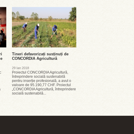
ri
Tineri defavorizați susținuți de
le
CONCORDIA Agricultură
29 Ian 2018
c
Proiectul CONCORDIA Agricultură,
întreprindere socială sustenabilă
pentru inserție profesională, a avut o
valoare de 95.190,77 CHF. Proiectul
ă
„CONCORDIA Agricultură, întreprindere
socială sustenabilă...