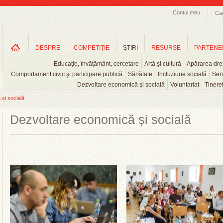
Contul meu
Ca
DESPRE
COMPETIȚIE
ŞTIRI
RESURSE
PARTENE
Educație, învățământ, cercetare
Artă şi cultură
Apărarea drep
Comportament civic şi participare publică
Sănătate
Incluziune socială
Serv
Dezvoltare economică şi socială
Voluntariat
Tinere
și socială
Dezvoltare economică și socială