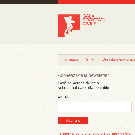
Homepage
ȘTIRI
Dezvoltare economică 
Abonează-te la newsletter
Lasă-ne adresa de email
și fii primul care află noutățile.
E-mail:
Abonare
Termeni și condiții privind prelucrarea datelor