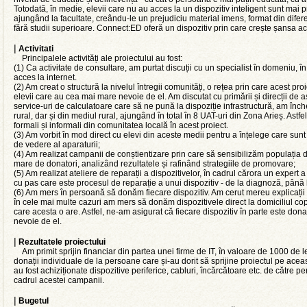
Totodată, în medie, elevii care nu au acces la un dispozitiv inteligent sunt mai p
ajungând la facultate, creându-le un prejudiciu material imens, format din difere
fără studii superioare. Connect:ED oferă un dispozitiv prin care crește șansa ac
|
Activitati
Principalele activități ale proiectului au fost:
(1) Ca activitate de consultare, am purtat discuții cu un specialist în domeniu, î
acces la internet.
(2) Am creat o structură la nivelul întregii comunități, o rețea prin care acest p
elevii care au cea mai mare nevoie de el. Am discutat cu primării și direcții de as
service-uri de calculatoare care să ne pună la dispoziție infrastructură, am înch
rural, dar și din mediul rural, ajungând în total în 8 UAT-uri din Zona Arieș. Ast
formali și informali din comunitatea locală în acest proiect.
(3) Am vorbit în mod direct cu elevi din aceste medii pentru a înțelege care sunt 
de vedere al aparaturii;
(4) Am realizat campanii de conștientizare prin care să sensibilizăm populația 
mare de donatori, analizând rezultatele și rafinând strategiile de promovare;
(5) Am realizat ateliere de reparații a dispozitivelor, în cadrul cărora un expert 
cu pas care este procesul de reparație a unui dispozitiv - de la diagnoză, până l
(6) Am mers în persoană să donăm fiecare dispozitiv. Am cerut mereu explicații șc
în cele mai multe cazuri am mers să donăm dispozitivele direct la domiciliul copi
care acesta o are. Astfel, ne-am asigurat că fiecare dispozitiv în parte este don
nevoie de el.
|
Rezultatele proiectului
Am primit sprijin financiar din partea unei firme de IT, în valoare de 1000 de lei
donații individuale de la persoane care și-au dorit să sprijine proiectul pe această
au fost achiziționate dispozitive periferice, cabluri, încărcătoare etc. de către pe
cadrul acestei campanii.
|
Bugetul