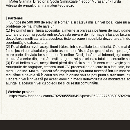
Matei Gianina, Director al Școlii Gimnaziale “Teodor Murășanu” - Turda
Adresa de e-mail: gianina.matei@edotec.ro
|
Parteneri
Sunt peste 500 000 de elevi în România și câteva mii la nivel local, care nu au 
probleme pe mai multe niveluri:
(1) Pe primul nivel, lipsa accesului la internet îi privează pe tineri de multitudin
tutoriale precum şi școala online. Această privare de informație îi lasă cu lacune a
dezvoltarea multilaterală a acestora. Este aproape imposibilă dezvoltarea în dome
oportunitățile extraşcolare.
(2) Pe al doilea nivel, acești tineri trăiesc într-o realitate total diferită. Cele mai
filme, jocuri pe calculator și altele asemenea. Discută pe grupul clasei, propagă t
mare parte din viața lor se petrece în online. Deci, dacă nu ai internet, ești co
culturală a celor din jurul tău, ești marginalizat și exclus cu totul din cercurile so
(3) Pe al treilea nivel, acești tineri pierd din oficiu startul în ceea ce privește
Anunțurile de angajare, crearea unui CV, procesul de aplicare la o facultate, toa
mediul online. Mai mult decât atât, majoritatea job-urilor necesită într-un mod sa
facultățile e nevoie să îți cauți resurse în online sau să poți primi și transmite in
Fiecare nivel îi privează pe acești elevi din medii defavorizate de mobilitatea s
ajunge la același nivel cu colegii lor și cu restul comunității.
|
Website proiect
https://www.facebook.com/479259055508492/posts/3528327750601592/?d