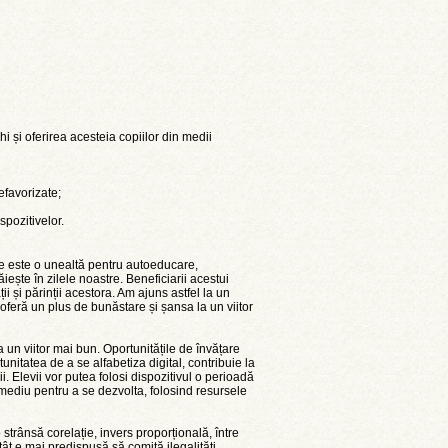
 și oferirea acesteia copiilor din medii
efavorizate;
spozitivelor.
e este o unealtă pentru autoeducare,
iește în zilele noastre. Beneficiarii acestui
ii și părinții acestora. Am ajuns astfel la un
oferă un plus de bunăstare și șansa la un viitor
 un viitor mai bun. Oportunitățile de învățare
tunitatea de a se alfabetiza digital, contribuie la
. Elevii vor putea folosi dispozitivul o perioadă
mediu pentru a se dezvolta, folosind resursele
strânsă corelație, invers proporțională, între
ât e mai predispusă să comită ilegalități.