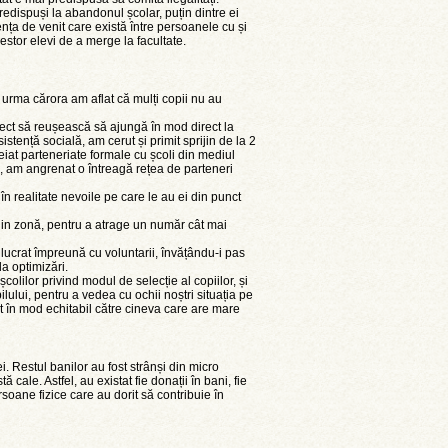
redispuși la abandonul școlar, puțin dintre ei
nța de venit care există între persoanele cu și
estor elevi de a merge la facultate.
n urma cărora am aflat că mulți copii nu au
roiect să reușească să ajungă în mod direct la
istență socială, am cerut și primit sprijin de la 2
eiat parteneriate formale cu școli din mediul
fel, am angrenat o întreagă rețea de parteneri
în realitate nevoile pe care le au ei din punct
din zonă, pentru a atrage un număr cât mai
a lucrat împreună cu voluntarii, învățându-i pas
a optimizări.
olilor privind modul de selecție al copiilor, și
lului, pentru a vedea cu ochii noștri situația pe
at în mod echitabil către cineva care are mare
. Restul banilor au fost strânși din micro
 cale. Astfel, au existat fie donații în bani, fie
rsoane fizice care au dorit să contribuie în