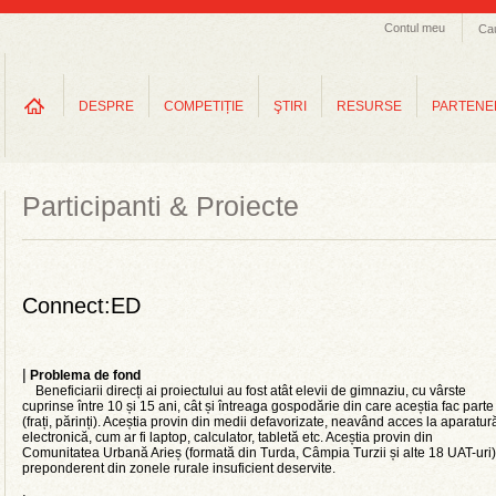
Contul meu
Ca
DESPRE
COMPETIȚIE
ŞTIRI
RESURSE
PARTENE
Participanti & Proiecte
Connect:ED
|
Problema de fond
Beneficiarii direcți ai proiectului au fost atât elevii de gimnaziu, cu vârste
cuprinse între 10 și 15 ani, cât și întreaga gospodărie din care aceștia fac parte
(frați, părinți). Aceștia provin din medii defavorizate, neavând acces la aparatur
electronică, cum ar fi laptop, calculator, tabletă etc. Aceștia provin din
Comunitatea Urbană Arieș (formată din Turda, Câmpia Turzii și alte 18 UAT-uri)
preponderent din zonele rurale insuficient deservite.