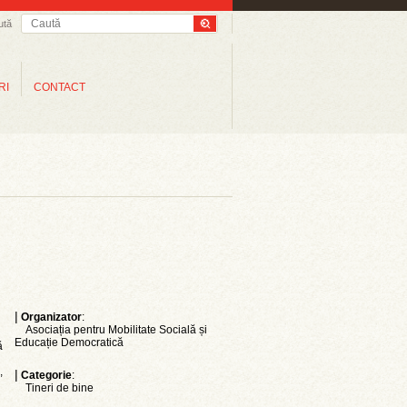
ută
RI
CONTACT
|
Organizator
:
Asociația pentru Mobilitate Socială și
Educație Democratică
ă
,
|
Categorie
:
Tineri de bine