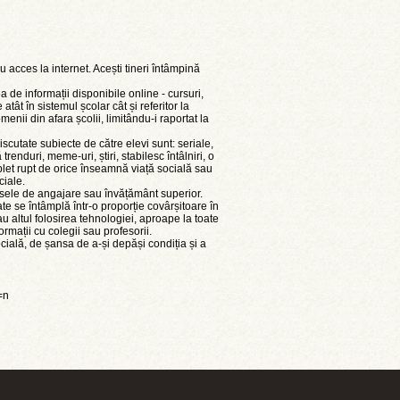
acces la internet. Acești tineri întâmpină
ea de informații disponibile online - cursuri,
tât în sistemul școlar cât și referitor la
nii din afara școlii, limitându-i raportat la
 discutate subiecte de către elevi sunt: seriale,
renduri, meme-uri, știri, stabilesc întâlniri, o
mplet rupt de orice înseamnă viață socială sau
ciale.
 șansele de angajare sau învățământ superior.
te se întâmplă într-o proporție covârșitoare în
u altul folosirea tehnologiei, aproape la toate
formații cu colegii sau profesorii.
ocială, de șansa de a-și depăși condiția și a
=n