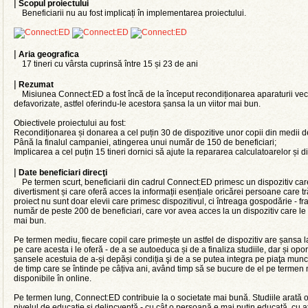
|
Scopul proiectului
Beneficiarii nu au fost implicați în implementarea proiectului.
|
Aria geografica
17 tineri cu vârsta cuprinsă între 15 și 23 de ani
|
Rezumat
Misiunea Connect:ED a fost încă de la început recondiționarea aparaturii vechi
defavorizate, astfel oferindu-le acestora șansa la un viitor mai bun.
Obiectivele proiectului au fost:
Recondiționarea și donarea a cel puțin 30 de dispozitive unor copii din medii d
Până la finalul campaniei, atingerea unui număr de 150 de beneficiari;
Implicarea a cel puțin 15 tineri dornici să ajute la repararea calculatoarelor și di
|
Date beneficiari direcţi
Pe termen scurt, beneficiarii din cadrul Connect:ED primesc un dispozitiv car
divertisment și care oferă acces la informații esențiale oricărei persoane care tră
proiect nu sunt doar elevii care primesc dispozitivul, ci întreaga gospodărie - fraț
număr de peste 200 de beneficiari, care vor avea acces la un dispozitiv care le 
mai bun.
Pe termen mediu, fiecare copil care primește un astfel de dispozitiv are șansa la
pe care acesta i le oferă - de a se autoeduca și de a finaliza studiile, dar și opor
șansele acestuia de a-și depăși condiția şi de a se putea integra pe piaţa muncii
de timp care se întinde pe câțiva ani, având timp să se bucure de el pe termen 
disponibile în online.
Pe termen lung, Connect:ED contribuie la o societate mai bună. Studiile arată o 
nivelul de educație și delincvență - cu cât o persoană e mai puțin educată, cu at