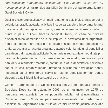
care societatea romaneasca se confrunta si sa-i ajutam pe cei care au
nevoie de sprijinul nostru.
 declara Iulian Donici din echipa de organizare a
Galei Societatii Civile.
Desi in dictionarul explicativ al limbii romane nu este inclus, inca, verbul a
voluntaria, practic aceasta activitate incepe sa capete o importanta tot mai
mare in randul angajatorilor romani, care considera implicarea sociala un
punct in plus in CV-ul fiecarui candidat. Totusi, in ceea ce priveste
disponibilitatea oamenilor de a se implica in activitatea unei organizatii
non-profit, datele care reies din cercetarile facute in randul populatiei nu
arata ca aceasta ar acorda prea mare atentie voluntariatului si beneficiilor
care decurg din aceasta activitate. Voluntariatul reprezinta o modalitate prin
care se largeste numarul de beneficari ai proiectelor, suplineste lipsa
banilor si a resurselor materiale, contribuie atat la dezvoltarea personala
cat si la cea organizationala, urmarind sustinerea activitatilor pentru
imbunatatirea si extinderea serviciilor oferite beneficiarilor, iar pentru
studenti poate fi identificat cu stagiul de practica.
Conform Barometrului de Opinie Publica realizat de Fundatia pentru o
Societate Deschisa in octombrie 2006 pe un esantion de 1975 de
persoane, reprezentativ pentru populatia adulta neinstitutionalizata a
Romaniei, doar 7% dintre persoanele intervievate fac parte dintr-o
asociatie sau organizatie care nu le aduce nici un venit (inclusiv asociatie