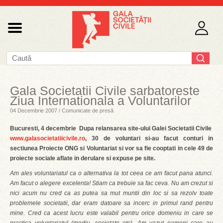
Gala Societatii Civile sarbatoreste
Ziua Internationala a Voluntarilor
04 Decembrie 2007 / Comunicate de presă
Bucuresti, 4 decembrie  Dupa relansarea site-ului Galei Societatii Civile 
www.galasocietatiicivile.ro
, 30 de voluntari si-au facut conturi in
sectiunea Proiecte ONG si Voluntariat si vor sa fie cooptati in cele 49 de
proiecte sociale aflate in derulare si expuse pe site.
Am ales voluntariatul ca o alternativa la tot ceea ce am facut pana atunci.
Am facut o alegere excelenta! Stiam ca trebuie sa fac ceva. Nu am crezut si
nici acum nu cred ca as putea sa mut muntii din loc si sa rezolv toate
problemele societatii, dar eram datoare sa incerc in primul rand pentru
mine. Cred ca acest lucru este valabil pentru orice domeniu in care se