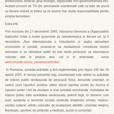
profesionala, sindicat, grup ecologic, organizatie non-guvernamentala etc).
Acelasi procent de 7% din persoanele esantionate este cu totul de acord
ca fiecare individ ar trebui sa isi asume mai multa responsabilitate pentru
propria bunastare.
Extra info
Prin rezolutia din 17 decembrie 1985, Adunarea Generala a Organizatiilor
Natiunilor Unite a invitat guvernele sa sarbatoreasca in fiecare an, la 5
decembrie, Ziua Internationala a Voluntarilor in slujba dezvoltarii
economice si sociale, cerandu-le sa mediatizeze contributia muncii
voluntare si sa stimuleze astfel tot mai multe persoane sa munceasca
voluntar atat in propria tara, cat si in strainatate
 sursa
www.onuinfo.ro/onu_romania/calendar/
In Romania, aceasta activitate a fost reglementata prin legea 195 din 20
aprilie 2001. In sensul prezentei legi, voluntariatul este definit ca activitate
de interes public desfasurata de persoane fizice, denumite voluntari, in
cadrul unor raporturi juridice, altele decat raportul juridic de munca si
raportul juridic civil de prestare a unei activitati remunerate. Activitatea de
interes public este activitatea desfasurata, potrivit legii, in domenii cum
sunt: asistenta si serviciile sociale, protectia drepturilor omului, medico-
sanitar, cultural, artistic, educativ, de invatamant, stiintific, umanitar, religios,
filantropic, sportive, de protectie a mediului, social si comunitar.