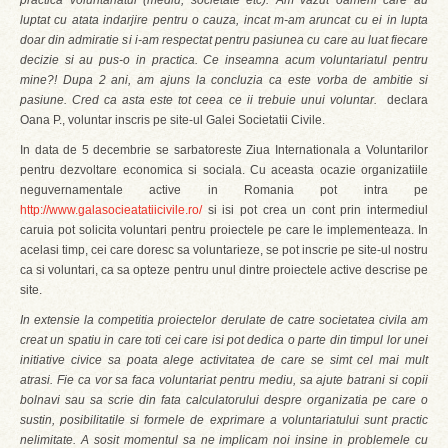
practica voluntariatul (mediu, societate etc). Am vazut oameni care au
luptat cu atata indarjire pentru o cauza, incat m-am aruncat cu ei in lupta
doar din admiratie si i-am respectat pentru pasiunea cu care au luat fiecare
decizie si au pus-o in practica. Ce inseamna acum voluntariatul pentru
mine?! Dupa 2 ani, am ajuns la concluzia ca este vorba de ambitie si
pasiune. Cred ca asta este tot ceea ce ii trebuie unui voluntar.
 declara
Oana P., voluntar inscris pe site-ul Galei Societatii Civile.
In data de 5 decembrie se sarbatoreste Ziua Internationala a Voluntarilor
pentru dezvoltare economica si sociala. Cu aceasta ocazie organizatiile
neguvernamentale active in Romania pot intra pe
http://www.galasocieatatiicivile.ro/
si isi pot crea un cont prin intermediul
caruia pot solicita voluntari pentru proiectele pe care le implementeaza. In
acelasi timp, cei care doresc sa voluntarieze, se pot inscrie pe site-ul nostru
ca si voluntari, ca sa opteze pentru unul dintre proiectele active descrise pe
site.
In extensie la competitia proiectelor derulate de catre societatea civila am
creat un spatiu in care toti cei care isi pot dedica o parte din timpul lor unei
initiative civice sa poata alege activitatea de care se simt cel mai mult
atrasi. Fie ca vor sa faca voluntariat pentru mediu, sa ajute batrani si copii
bolnavi sau sa scrie din fata calculatorului despre organizatia pe care o
sustin, posibilitatile si formele de exprimare a voluntariatului sunt practic
nelimitate. A sosit momentul sa ne implicam noi insine in problemele cu