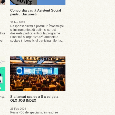
Concordia caută Asistent Social
pentru București
31 Ian 2025
Responsabilitățile postului: Întocmește
și instrumentează optim și corect
ilor
dosarele participanților la programe
Planifică și organizează anchetele
pel
sociale în beneficiul participanților la...
nța
S-a lansat cea de-a 8-a ediție a
OLX JOB INDEX
23 Feb 2024
l
Peste 400 de specialiști în resurse