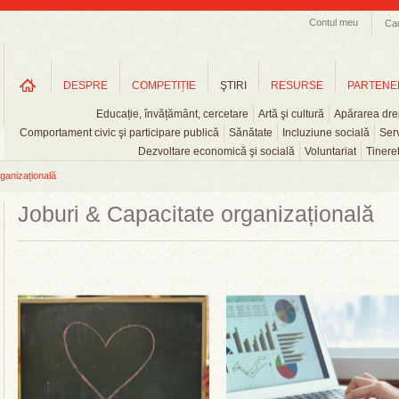
Contul meu
Ca
DESPRE
COMPETIȚIE
ŞTIRI
RESURSE
PARTENE
Educație, învățământ, cercetare
Artă şi cultură
Apărarea drep
Comportament civic şi participare publică
Sănătate
Incluziune socială
Serv
Dezvoltare economică şi socială
Voluntariat
Tinere
ganizațională
Joburi & Capacitate organizațională