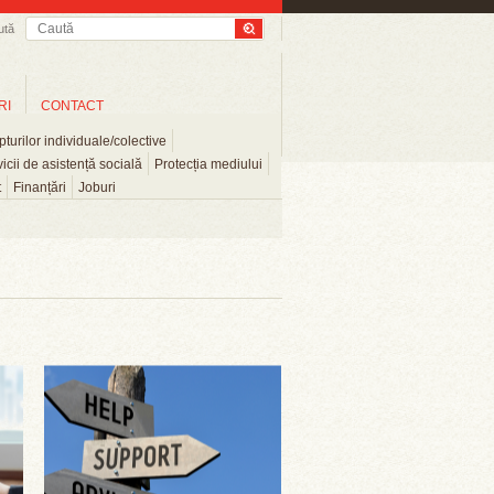
ută
RI
CONTACT
turilor individuale/colective
icii de asistență socială
Protecția mediului
t
Finanțări
Joburi