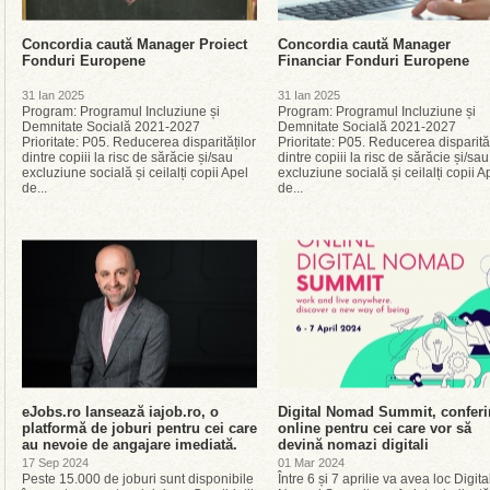
Concordia caută Manager Proiect
Concordia caută Manager
Fonduri Europene
Financiar Fonduri Europene
31 Ian 2025
31 Ian 2025
Program: Programul Incluziune și
Program: Programul Incluziune și
Demnitate Socială 2021-2027
Demnitate Socială 2021-2027
Prioritate: P05. Reducerea disparităților
Prioritate: P05. Reducerea disparităț
dintre copiii la risc de sărăcie și/sau
dintre copiii la risc de sărăcie și/sau
excluziune socială și ceilalți copii Apel
excluziune socială și ceilalți copii A
de...
de...
eJobs.ro lansează iajob.ro, o
Digital Nomad Summit, conferi
platformă de joburi pentru cei care
online pentru cei care vor să
au nevoie de angajare imediată.
devină nomazi digitali
17 Sep 2024
01 Mar 2024
Peste 15.000 de joburi sunt disponibile
Între 6 și 7 aprilie va avea loc Digita