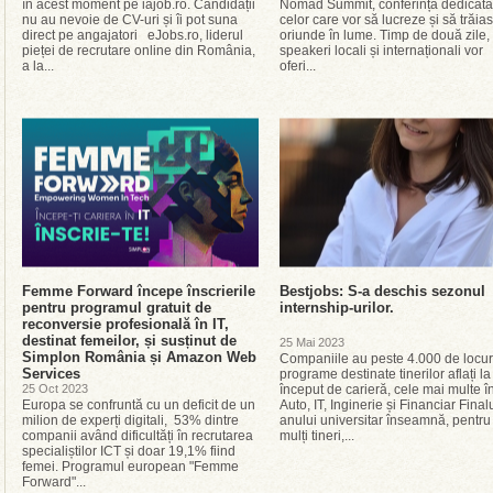
în acest moment pe iajob.ro. Candidații
Nomad Summit, conferința dedicată
nu au nevoie de CV-uri și îi pot suna
celor care vor să lucreze și să trăia
direct pe angajatori eJobs.ro, liderul
oriunde în lume. Timp de două zile,
pieței de recrutare online din România,
speakeri locali și internaționali vor
a la...
oferi...
Femme Forward începe înscrierile
Bestjobs: S-a deschis sezonul
pentru programul gratuit de
internship-urilor.
reconversie profesională în IT,
destinat femeilor, și susținut de
25 Mai 2023
Simplon România și Amazon Web
Companiile au peste 4.000 de locuri
Services
programe destinate tinerilor aflați la
25 Oct 2023
început de carieră, cele mai multe î
Europa se confruntă cu un deficit de un
Auto, IT, Inginerie și Financiar Final
milion de experți digitali, 53% dintre
anului universitar înseamnă, pentru
companii având dificultăți în recrutarea
mulți tineri,...
specialiștilor ICT și doar 19,1% fiind
femei. Programul european "Femme
Forward"...