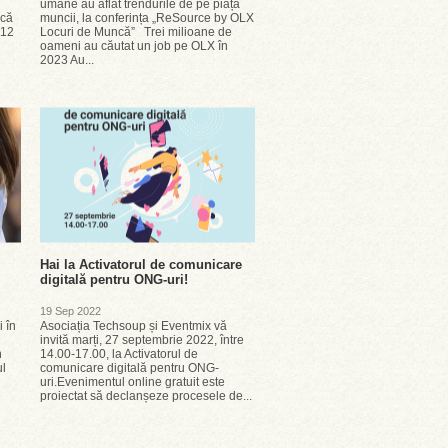
umane au aflat trendurile de pe piața
scă
muncii, la conferința „ReSource by OLX
 12
Locuri de Muncă” Trei milioane de
oameni au căutat un job pe OLX în
2023 Au...
Hai la Activatorul de comunicare
digitală pentru ONG-uri!
19 Sep 2022
 în
Asociația Techsoup și Eventmix vă
invită marți, 27 septembrie 2022, între
n
14.00-17.00, la Activatorul de
ul
comunicare digitală pentru ONG-
uri.Evenimentul online gratuit este
proiectat să declanșeze procesele de...