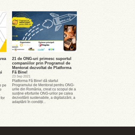
rea
21 de ONG-uri primesc suportul
companiilor prin Programul de
Mentorat dezvoltat de Platforma
și
Fă Bine!
23 Sep 2021
Platforma Fă Bine! dă startul
Programului de Mentorat pentru ONG-
e pe
urile din România, creat cu scopul de a
e
susține eforturile ONG-urilor pe calea
ă
dezvoltării sustenabile, a digitalizării, a
 for
adaptării în condiții...