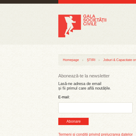
Homepage
ȘTIRI
Joburi & Capacitate or
Abonează-te la newsletter
Lasă-ne adresa de email
și fii primul care află noutățile.
E-mail:
Abonare
Termeni și condiții privind prelucrarea datelor