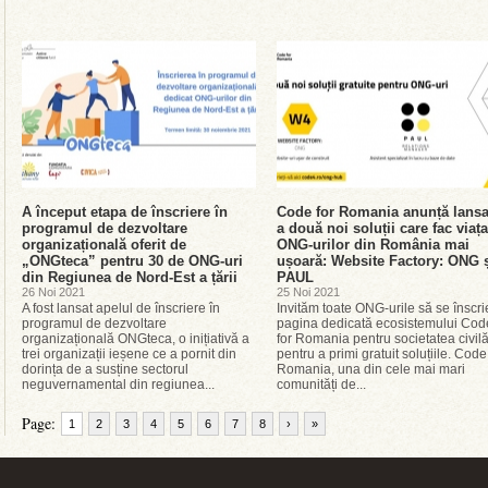
A început etapa de înscriere în
Code for Romania anunță lansa
programul de dezvoltare
a două noi soluții care fac viața
organizațională oferit de
ONG-urilor din România mai
„ONGteca” pentru 30 de ONG-uri
ușoară: Website Factory: ONG 
din Regiunea de Nord-Est a țării
PAUL
26 Noi 2021
25 Noi 2021
A fost lansat apelul de înscriere în
Invităm toate ONG-urile să se înscri
programul de dezvoltare
pagina dedicată ecosistemului Cod
organizațională ONGteca, o inițiativă a
for Romania pentru societatea civil
trei organizații ieșene ce a pornit din
pentru a primi gratuit soluțiile. Code
dorința de a susține sectorul
Romania, una din cele mai mari
neguvernamental din regiunea...
comunități de...
Page:
1
2
3
4
5
6
7
8
›
»