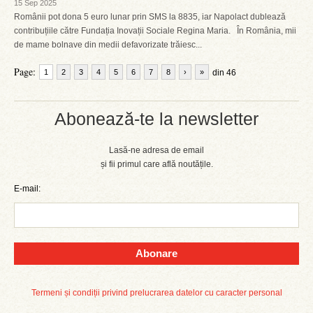
15 Sep 2025
Românii pot dona 5 euro lunar prin SMS la 8835, iar Napolact dublează
contribuțiile către Fundația Inovații Sociale Regina Maria. În România, mii
de mame bolnave din medii defavorizate trăiesc...
Page:
1
2
3
4
5
6
7
8
›
»
din 46
Abonează-te la newsletter
Lasă-ne adresa de email
și fii primul care află noutățile.
E-mail:
Abonare
Termeni și condiții privind prelucrarea datelor cu caracter personal