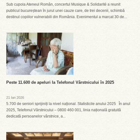
Sub cupola Ateneul Român, concertul Musique & Solidarité a reunit
publicul bucureștean în jurul unei cauze care, de trei decenii, schimbă
destinul copiilor vulnerabili din România. Evenimentul a marcat 30 de...
Peste 11.600 de apeluri la Telefonul Vârstnicului în 2025
21 Ian 2026
5.700 de seniori sprijiniți la nivel național. Statisticile anului 2025 În anul
2025, Telefonul Vârstnicului – 0800 460 001, linia națională gratuită
dedicată persoanelor vârstnice, a...