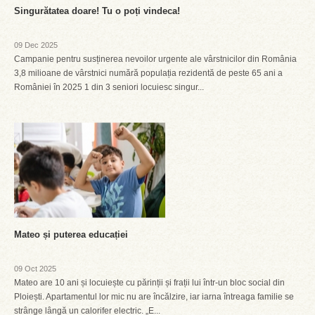
Singurătatea doare! Tu o poți vindeca!
09 Dec 2025
Campanie pentru susținerea nevoilor urgente ale vârstnicilor din România
3,8 milioane de vârstnici numără populația rezidentă de peste 65 ani a
României în 2025 1 din 3 seniori locuiesc singur...
Mateo și puterea educației
09 Oct 2025
Mateo are 10 ani și locuiește cu părinții și frații lui într-un bloc social din
Ploiești. Apartamentul lor mic nu are încălzire, iar iarna întreaga familie se
strânge lângă un calorifer electric. „E...