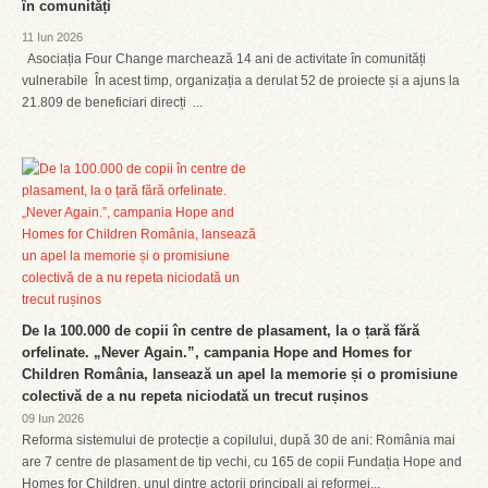
în comunități
11 Iun 2026
Asociația Four Change marchează 14 ani de activitate în comunități
vulnerabile În acest timp, organizația a derulat 52 de proiecte și a ajuns la
21.809 de beneficiari direcți ...
De la 100.000 de copii în centre de plasament, la o țară fără
orfelinate. „Never Again.”, campania Hope and Homes for
Children România, lansează un apel la memorie și o promisiune
colectivă de a nu repeta niciodată un trecut rușinos
09 Iun 2026
Reforma sistemului de protecție a copilului, după 30 de ani: România mai
are 7 centre de plasament de tip vechi, cu 165 de copii Fundația Hope and
Homes for Children, unul dintre actorii principali ai reformei...