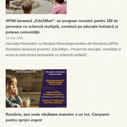
APAN lansează „EduSMart”: un program inovator pentru 100 de
persoane cu scleroză multiplă, construit pe educație holistică și
puterea comunității
18 Sep 2025
Asociația Pacienților cu Afecțiuni Neurodegenerative din România (APAN
România) lansează proiectul „EduSMart – Proiect de educație, mobilitate și
acces la artă pentru persoanele cu scleroză multiplă”....
România, țara unde sănătatea mamelor e un lux. Campanie
pentru sprijin urgent