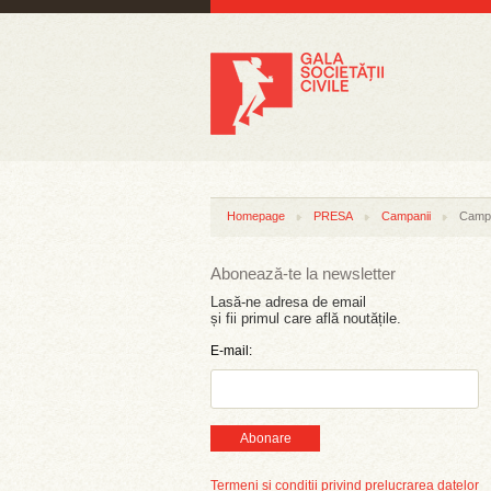
Homepage
PRESA
Campanii
Campa
Abonează-te la newsletter
Lasă-ne adresa de email
și fii primul care află noutățile.
E-mail:
Abonare
Termeni și condiții privind prelucrarea datelor