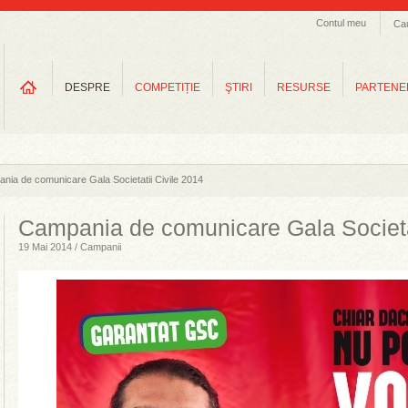
Contul meu
Ca
DESPRE
COMPETIȚIE
ŞTIRI
RESURSE
PARTENE
nia de comunicare Gala Societatii Civile 2014
Campania de comunicare Gala Societat
19 Mai 2014 / Campanii