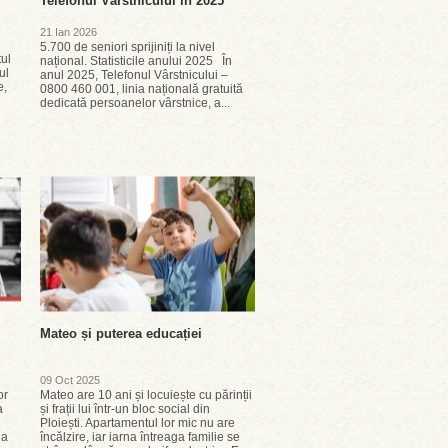
Telefonul Vârstnicului în 2025
21 Ian 2026
5.700 de seniori sprijiniți la nivel
ul
național. Statisticile anului 2025 În
ul
anul 2025, Telefonul Vârstnicului –
e,
0800 460 001, linia națională gratuită
dedicată persoanelor vârstnice, a...
Mateo și puterea educației
09 Oct 2025
or
Mateo are 10 ani și locuiește cu părinții
ia
și frații lui într-un bloc social din
Ploiești. Apartamentul lor mic nu are
 a
încălzire, iar iarna întreaga familie se