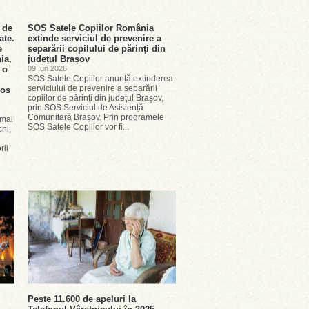
 de
SOS Satele Copiilor România
ate.
extinde serviciul de prevenire a
e
separării copilului de părinți din
ia,
județul Brașov
 o
09 Iun 2026
SOS Satele Copiilor anunță extinderea
serviciului de prevenire a separării
nos
copiilor de părinți din județul Brașov,
prin SOS Serviciul de Asistență
Comunitară Brașov. Prin programele
 mai
SOS Satele Copiilor vor fi...
hi,
rii
Peste 11.600 de apeluri la