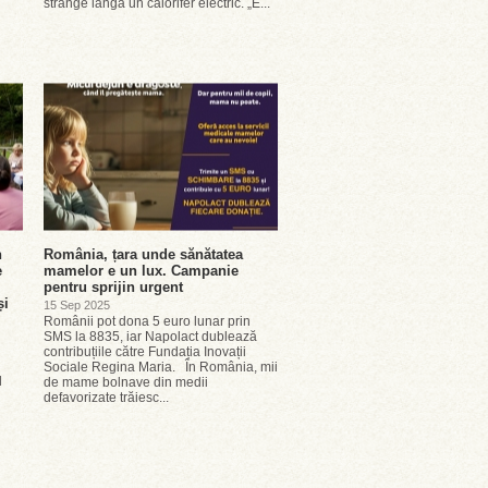
strânge lângă un calorifer electric. „E...
n
România, țara unde sănătatea
e
mamelor e un lux. Campanie
pentru sprijin urgent
și
15 Sep 2025
Românii pot dona 5 euro lunar prin
SMS la 8835, iar Napolact dublează
contribuțiile către Fundația Inovații
Sociale Regina Maria. În România, mii
l
de mame bolnave din medii
defavorizate trăiesc...