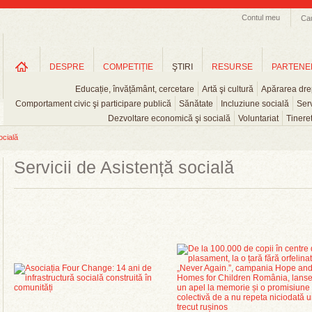
Contul meu
Ca
DESPRE
COMPETIȚIE
ŞTIRI
RESURSE
PARTENE
Educație, învățământ, cercetare
Artă şi cultură
Apărarea drep
Comportament civic şi participare publică
Sănătate
Incluziune socială
Serv
Dezvoltare economică şi socială
Voluntariat
Tinere
ocială
Servicii de Asistență socială