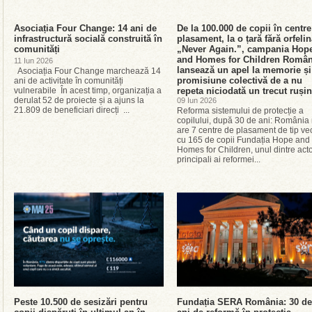
Asociația Four Change: 14 ani de
De la 100.000 de copii în centre
infrastructură socială construită în
plasament, la o țară fără orfelin
comunități
„Never Again.”, campania Hop
and Homes for Children Român
11 Iun 2026
lansează un apel la memorie și
Asociația Four Change marchează 14
promisiune colectivă de a nu
ani de activitate în comunități
vulnerabile În acest timp, organizația a
repeta niciodată un trecut ruși
derulat 52 de proiecte și a ajuns la
09 Iun 2026
21.809 de beneficiari direcți ...
Reforma sistemului de protecție a
copilului, după 30 de ani: România
are 7 centre de plasament de tip vec
cu 165 de copii Fundația Hope and
Homes for Children, unul dintre acto
principali ai reformei...
Peste 10.500 de sesizări pentru
Fundația SERA România: 30 de