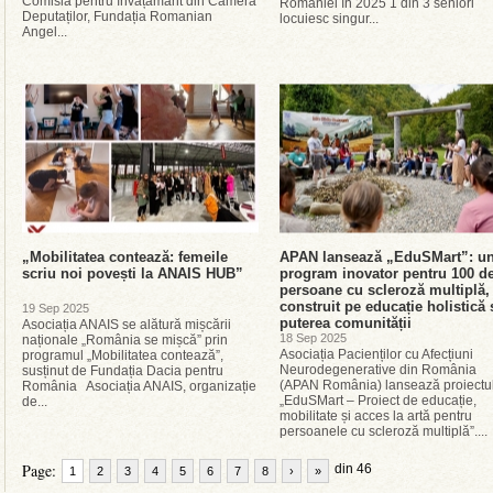
Comisia pentru învățământ din Camera
României în 2025 1 din 3 seniori
Deputaților, Fundația Romanian
locuiesc singur...
Angel...
„Mobilitatea contează: femeile
APAN lansează „EduSMart”: u
scriu noi povești la ANAIS HUB”
program inovator pentru 100 d
persoane cu scleroză multiplă,
construit pe educație holistică 
19 Sep 2025
puterea comunității
Asociația ANAIS se alătură mișcării
18 Sep 2025
naționale „România se mișcă” prin
Asociația Pacienților cu Afecțiuni
programul „Mobilitatea contează”,
Neurodegenerative din România
susținut de Fundația Dacia pentru
(APAN România) lansează proiectu
România Asociația ANAIS, organizație
„EduSMart – Proiect de educație,
de...
mobilitate și acces la artă pentru
persoanele cu scleroză multiplă”....
Page:
din 46
1
2
3
4
5
6
7
8
›
»