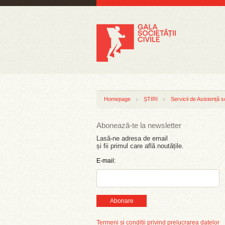
Homepage
ȘTIRI
Servicii de Asistență s
Abonează-te la newsletter
Lasă-ne adresa de email
și fii primul care află noutățile.
E-mail:
Abonare
Termeni și condiții privind prelucrarea datelor