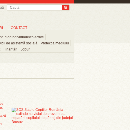
ută
RI
CONTACT
turilor individuale/colective
icii de asistență socială
Protecția mediului
t
Finanțări
Joburi