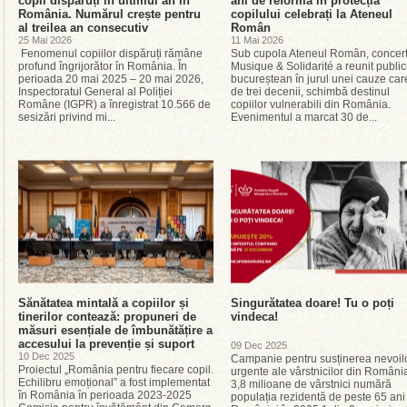
copii dispăruți în ultimul an în
ani de reformă în protecția
România. Numărul crește pentru
copilului celebrați la Ateneul
al treilea an consecutiv
Român
25 Mai 2026
11 Mai 2026
Fenomenul copiilor dispăruți rămâne
Sub cupola Ateneul Român, concert
profund îngrijorător în România. În
Musique & Solidarité a reunit public
perioada 20 mai 2025 – 20 mai 2026,
bucureștean în jurul unei cauze car
Inspectoratul General al Poliției
de trei decenii, schimbă destinul
Române (IGPR) a înregistrat 10.566 de
copiilor vulnerabili din România.
sesizări privind mi...
Evenimentul a marcat 30 de...
Sănătatea mintală a copiilor și
Singurătatea doare! Tu o poți
tinerilor contează: propuneri de
vindeca!
măsuri esențiale de îmbunătățire a
accesului la prevenție și suport
09 Dec 2025
10 Dec 2025
Campanie pentru susținerea nevoil
Proiectul „România pentru fiecare copil.
urgente ale vârstnicilor din Român
Echilibru emoțional” a fost implementat
3,8 milioane de vârstnici numără
în România în perioada 2023-2025
populația rezidentă de peste 65 ani