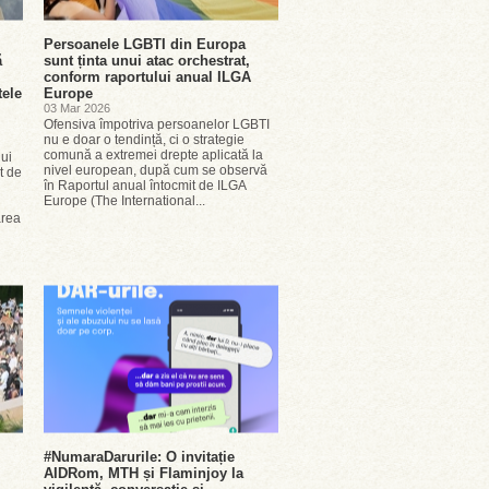
Persoanele LGBTI din Europa
ă
sunt ținta unui atac orchestrat,
conform raportului anual ILGA
tele
Europe
03 Mar 2026
Ofensiva împotriva persoanelor LGBTI
nu e doar o tendință, ci o strategie
comună a extremei drepte aplicată la
lui
nivel european, după cum se observă
t de
în Raportul anual întocmit de ILGA
Europe (The International...
area
#NumaraDarurile: O invitație
AIDRom, MTH și Flaminjoy la