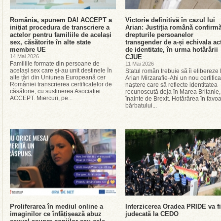
România, spunem DA! ACCEPT a
Victorie definitivă în cazul lui
inițiat procedura de transcriere a
Arian: Justiția română confirm
actelor pentru familiile de același
drepturile persoanelor
sex, căsătorite în alte state
transgender de a-și echivala ac
membre UE
de identitate, în urma hotărârii
14 Mai 2026
CJUE
Familiile formate din persoane de
11 Mai 2026
același sex care și-au unit destinele în
Statul român trebuie să îi elibereze 
alte țări din Uniunea Europeană cer
Arian Mirzarafie-Ahi un nou certifica
României transcrierea certificatelor de
naștere care să reflecte identitatea
căsătorie, cu susținerea Asociației
recunoscută deja în Marea Britanie,
ACCEPT. Miercuri, pe...
înainte de Brexit. Hotărârea în favo
bărbatului...
Proliferarea în mediul online a
Interzicerea Oradea PRIDE va fi
imaginilor ce înfățișează abuz
judecată la CEDO