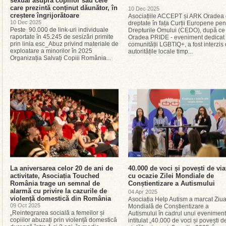
sexual asupra copiilor sau cele
care prezintă conținut dăunător, în
10 Dec 2025
creștere îngrijorătoare
Asociațiile ACCEPT și ARK Oradea 
10 Dec 2025
dreptate în fața Curții Europene pen
Peste 90.000 de link-uri individuale
Drepturile Omului (CEDO), după ce
raportate în 45.245 de sesizări primite
Oradea PRIDE - eveniment dedicat
prin linia esc_Abuz privind materiale de
comunității LGBTIQ+, a fost interzis
exploatare a minorilor în 2025
autoritățile locale timp...
Organizația Salvați Copiii România...
La aniversarea celor 20 de ani de
40.000 de voci și povești de via
activitate, Asociația Touched
cu ocazie Zilei Mondiale de
România trage un semnal de
Conștientizare a Autismului
alarmă cu privire la cazurile de
04 Apr 2025
violență domestică din România
Asociația Help Autism a marcat Ziu
09 Oct 2025
Mondială de Conștientizare a
„Reintegrarea socială a femeilor și
Autismului în cadrul unui eveniment
copiilor abuzați prin violență domestică
intitulat „40.000 de voci și povești d