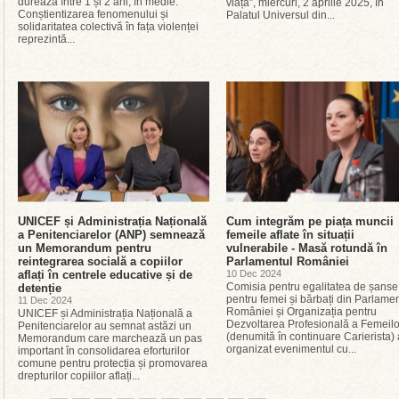
durează între 1 și 2 ani, în medie.
viață”, miercuri, 2 aprilie 2025, în
Conștientizarea fenomenului și
Palatul Universul din...
solidaritatea colectivă în fața violenței
reprezintă...
UNICEF și Administrația Națională
Cum integrăm pe piața muncii
a Penitenciarelor (ANP) semnează
femeile aflate în situații
un Memorandum pentru
vulnerabile - Masă rotundă în
reintegrarea socială a copiilor
Parlamentul României
aflați în centrele educative și de
10 Dec 2024
Comisia pentru egalitatea de șanse
detenție
pentru femei și bărbați din Parlamen
11 Dec 2024
României și Organizația pentru
UNICEF și Administrația Națională a
Dezvoltarea Profesională a Femeilo
Penitenciarelor au semnat astăzi un
(denumită în continuare Carierista)
Memorandum care marchează un pas
organizat evenimentul cu...
important în consolidarea eforturilor
comune pentru protecția și promovarea
drepturilor copiilor aflați...