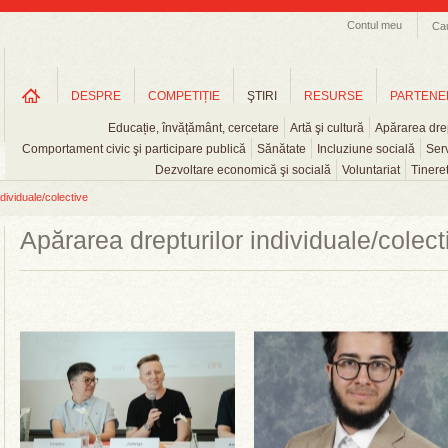
Contul meu
Ca
DESPRE
COMPETIȚIE
ŞTIRI
RESURSE
PARTENE
Educație, învățământ, cercetare
Artă şi cultură
Apărarea drep
Comportament civic şi participare publică
Sănătate
Incluziune socială
Serv
Dezvoltare economică şi socială
Voluntariat
Tinere
dividuale/colective
Apărarea drepturilor individuale/colect