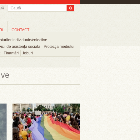
ută
RI
CONTACT
turilor individuale/colective
icii de asistență socială
Protecția mediului
t
Finanțări
Joburi
ive