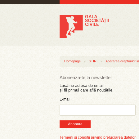
Homepage
ȘTIRI
Apărarea drepturilor in
Abonează-te la newsletter
Lasă-ne adresa de email
și fii primul care află noutățile.
E-mail:
Abonare
Termeni și condiții privind prelucrarea datelor