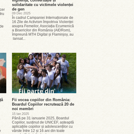
vigilență, conversație și
solidaritate cu victimele violenței
de gen
cer
09 Dec 2025
tru
În cadrul Campaniei Internaționale de
16 Zile de Activism împotriva Violenței
asupra Femeilor, Asociația Ecumenică
 de
a Bisericilor din România (AIDRom),
împreună MTH Digital și Flaminjoy, au
lansat...
ță
Fii vocea copiilor din România:
Boardul Copiilor recrutează 20 de
noi membri
15 Ian 2025
a
Până pe 31 ianuarie 2025, Boardul
Copiilor, susținut de UNICEF, așteaptă
aplicațiile copiilor și adolescenților cu
e
vârste între 12 și 16 ani din toate