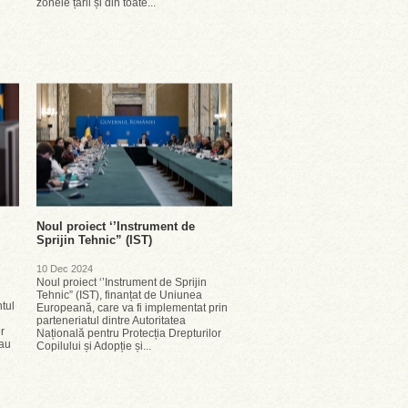
zonele țării și din toate...
Noul proiect ‘’Instrument de
Sprijin Tehnic” (IST)
10 Dec 2024
Noul proiect ‘’Instrument de Sprijin
Tehnic” (IST), finanțat de Uniunea
tul
Europeană, care va fi implementat prin
parteneriatul dintre Autoritatea
r
Națională pentru Protecția Drepturilor
 au
Copilului și Adopție și...