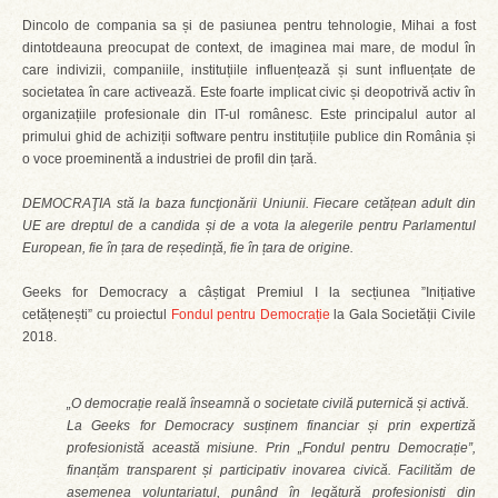
Dincolo de compania sa și de pasiunea pentru tehnologie, Mihai a fost
dintotdeauna preocupat de context, de imaginea mai mare, de modul în
care indivizii, companiile, instituțiile influențează și sunt influențate de
societatea în care activează. Este foarte implicat civic și deopotrivă activ în
organizațiile profesionale din IT-ul românesc. Este principalul autor al
primului ghid de achiziții software pentru instituțiile publice din România și
o voce proeminentă a industriei de profil din țară.
DEMOCRAŢIA stă la baza funcţionării Uniunii. Fiecare cetățean adult din
UE are dreptul de a candida și de a vota la alegerile pentru Parlamentul
European, fie în țara de reședință, fie în țara de origine.
Geeks for Democracy a câștigat Premiul I la secțiunea ”Inițiative
cetățenești” cu proiectul
Fondul pentru Democrație
la Gala Societății Civile
2018.
„O democrație reală înseamnă o societate civilă puternică și activă.
La Geeks for Democracy susținem financiar și prin expertiză
profesionistă această misiune. Prin „Fondul pentru Democrație”,
finanțăm transparent și participativ inovarea civică. Facilităm de
asemenea voluntariatul, punând în legătură profesioniști din