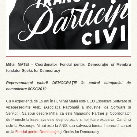
Mihai MATEI - Coordonator Fondul pentru Democrație și Membru
fondator Geeks for Democracy
Reprezentantul valorii DEMOCRAȚIE în cadrul campaniei de
comunicare #GSC2019
Cu o experiență de 15 ani în IT, Mihai Matei este CEO Essensys Software și
vicepreședinte ANIS (Asociația Patronală a Industriei de Software și
Servicii). Să spui despre Mihai că este Managing Partner și Coordonator
de Proiecte la Essensys este, deși corect, o simplificare excesivă. Când nu
este la Essensys, Mihai este la ANIS sau salvează lumea împreună cu cei
de la
Fondul pentru Democrație
și Geeks for Democracy.