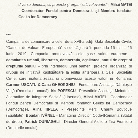
diverse domenii, cu proiecte și organizații relevante.” -
Mihai MATEI
- Coordonator Fondul pentru Democrație și Membru fondator
Geeks for Democracy
***
Campania de comunicare a celei de-a XVII-a ediţii Gala Societății Civile,
”Oameni de Valoare Europeană” se desfășoară în perioada 16 mai – 26
iunie 2019. Campania promovează cele șase valori europene -
demnitatea umană, libertatea, democrația, egalitatea, statul de drept și
drepturile omului
– prin intermediul unor oameni, proiecte, organizații și
grupuri de inițiativă, câștigătoare la ediția anterioară a Galei Societății
Civile, care materializează și promovează aceste valori în România:
Carmen USCATU & Oana GHEORGHIU
– Fondatoare Asociația Dăruiește
Viață (Demnitate umană),
Iris POPESCU
- Președinte Asociația Metodelor
Alternative de Integrare Socială (Libertate),
Mihai MATEI
- Coordonator
Fondul pentru Democrație și Membru fondator Geeks for Democracy
(Democrație),
Alina ȚIPLEA
- Președinte Merci Charity Boutique
(Egalitate),
Bogdan IVĂNEL
- Managing Director Code4Romania (Statul
de drept),
Patrick OURIAGHLI
- Director General Ateliere fără Frontiere
(Drepturile omului).