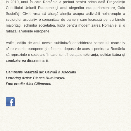
În 2019, anul în care România a preluat pentru prima dată Preşedinţia
Consiliului Uniunii Europene şi anul alegerilor europarlamentare, Gala
Societăţii Civile vrea să atragă atenția asupra activității neîntrerupte a
sectorului asociativ, o comunitate de oameni care lucrează pentru binele
majorității, schimbă societatea, luptă pentru modernizarea României și o
raliază la valorile europene.
Astfel, ediţia de anul acesta subliniază deschiderea sectorului asociativ
către valorile europene şi eforturile depuse de acesta pentru ca România
să reprezinte o societate în care sunt încurajate
toleranța, solidaritatea și
combaterea discriminării
.
Campanie realizată de: Gavrilă & Asociații
Lettering Artist: Bianca Dumitraşcu
Foto credit: Alex Gâlmeanu