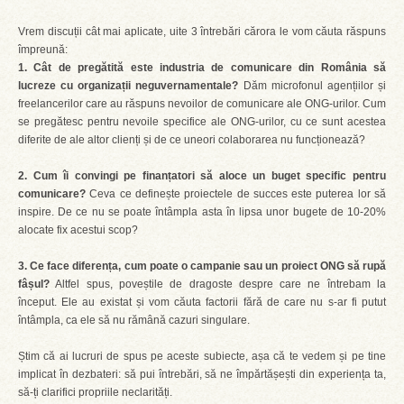
Vrem discuții cât mai aplicate, uite 3 întrebări cărora le vom căuta răspuns
împreună:
1. Cât de pregătită este industria de comunicare din România să
lucreze cu organizații neguvernamentale?
Dăm microfonul agențiilor și
freelancerilor care au răspuns nevoilor de comunicare ale ONG-urilor. Cum
se pregătesc pentru nevoile specifice ale ONG-urilor, cu ce sunt acestea
diferite de ale altor clienți și de ce uneori colaborarea nu funcționează?
2. Cum îi convingi pe finanțatori să aloce un buget specific pentru
comunicare?
Ceva ce definește proiectele de succes este puterea lor să
inspire. De ce nu se poate întâmpla asta în lipsa unor bugete de 10-20%
alocate fix acestui scop?
3. Ce face diferența, cum poate o campanie sau un proiect ONG să rupă
fâșul?
Altfel spus, poveștile de dragoste despre care ne întrebam la
început. Ele au existat și vom căuta factorii fără de care nu s-ar fi putut
întâmpla, ca ele să nu rămână cazuri singulare.
Știm că ai lucruri de spus pe aceste subiecte, așa că te vedem și pe tine
implicat în dezbateri: să pui întrebări, să ne împărtășești din experiența ta,
să-ți clarifici propriile neclarități.