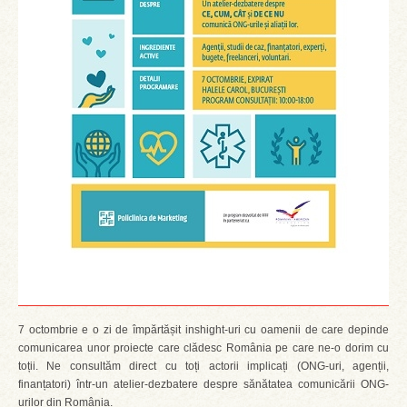
7 octombrie e o zi de împărtășit inshight-uri cu oamenii de care depinde
comunicarea unor proiecte care clădesc România pe care ne-o dorim cu
toții. Ne consultăm direct cu toți actorii implicați (ONG-uri, agenții,
finanțatori) într-un atelier-dezbatere despre sănătatea comunicării ONG-
urilor din România.