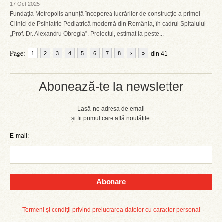
17 Oct 2025
Fundația Metropolis anunță începerea lucrărilor de construcție a primei
Clinici de Psihiatrie Pediatrică modernă din România, în cadrul Spitalului
„Prof. Dr. Alexandru Obregia”. Proiectul, estimat la peste...
Page:
1
2
3
4
5
6
7
8
›
»
din 41
Abonează-te la newsletter
Lasă-ne adresa de email
și fii primul care află noutățile.
E-mail:
Abonare
Termeni și condiții privind prelucrarea datelor cu caracter personal