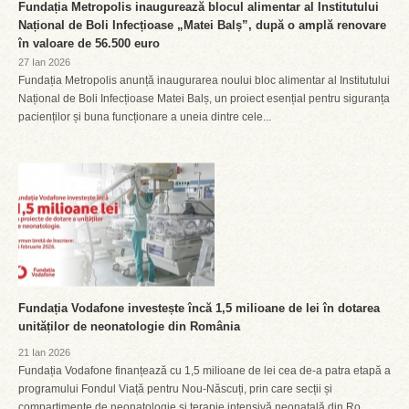
Fundația Metropolis inaugurează blocul alimentar al Institutului
Național de Boli Infecțioase „Matei Balș”, după o amplă renovare
în valoare de 56.500 euro
27 Ian 2026
Fundația Metropolis anunță inaugurarea noului bloc alimentar al Institutului
Național de Boli Infecțioase Matei Balș, un proiect esențial pentru siguranța
pacienților și buna funcționare a uneia dintre cele...
Fundația Vodafone investește încă 1,5 milioane de lei în dotarea
unităților de neonatologie din România
21 Ian 2026
Fundația Vodafone finanțează cu 1,5 milioane de lei cea de-a patra etapă a
programului Fondul Viață pentru Nou-Născuți, prin care secții și
compartimente de neonatologie și terapie intensivă neonatală din Ro...