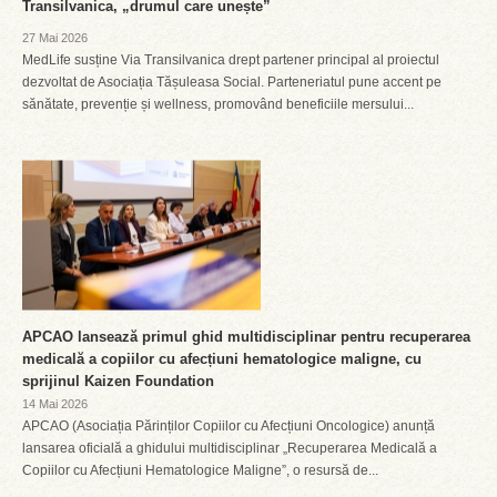
Transilvanica, „drumul care unește”
27 Mai 2026
MedLife susține Via Transilvanica drept partener principal al proiectul
dezvoltat de Asociația Tășuleasa Social. Parteneriatul pune accent pe
sănătate, prevenție și wellness, promovând beneficiile mersului...
APCAO lansează primul ghid multidisciplinar pentru recuperarea
medicală a copiilor cu afecțiuni hematologice maligne, cu
sprijinul Kaizen Foundation
14 Mai 2026
APCAO (Asociația Părinților Copiilor cu Afecțiuni Oncologice) anunță
lansarea oficială a ghidului multidisciplinar „Recuperarea Medicală a
Copiilor cu Afecțiuni Hematologice Maligne”, o resursă de...