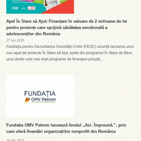
Apel În Stare să Ajut: Finanțare în valoare de 2 milioane de lei
pentru proiecte care sprijină sănătatea emoțională a
adolescenților din România
27 Iun 2025
Fundația pentru Dezvoltarea Societății Civile (FDSC) anunță lansarea unui
nou apel de proiecte În Stare să Ajut, parte din programul În Stare de Bine,
unul dintre cele mai mari programe de finanțare privată...
Fundația OMV Petrom lansează fondul „Azi. Împreună.”, prin
care oferă finanțări organizațiilor nonprofit din România
26 Iun 2025