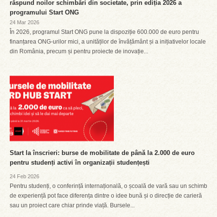
răspund noilor schimbări din societate, prin ediția 2026 a
programului Start ONG
24 Mar 2026
În 2026, programul Start ONG pune la dispoziție 600.000 de euro pentru
finanțarea ONG-urilor mici, a unităților de învățământ și a inițiativelor locale
din România, precum și pentru proiecte de inovație...
Start la înscrieri: burse de mobilitate de până la 2.000 de euro
pentru studenți activi în organizații studențești
24 Feb 2026
Pentru studenți, o conferință internațională, o școală de vară sau un schimb
de experiență pot face diferența dintre o idee bună și o direcție de carieră
sau un proiect care chiar prinde viață. Bursele...