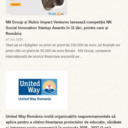
NN Group și Rubio Impact Ventures lansează competiția NN
Social Innovation Startup Awards în 11 țări, printre care și
România
07 Oct 2024
Start-up-ul câștigător va primi un grant de 100.000 de euro, iar finaliștii vor
primi câte un grant de 50.000 de euro fiecare NN Group, compania
internațională de servicii financiare prezentă pe...
United Way România invită organizațiile neguvernamentale să
aplice pentru a obține finanțarea proiectelor de educație, sănătate
și integrare socio-economică în perioada 2025 - 2027 (3 ani).