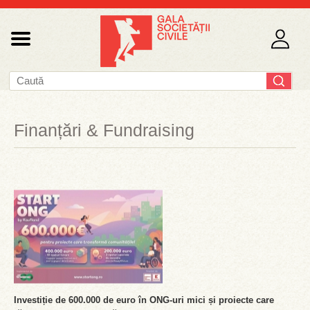
Finanțări & Fundraising
Investiție de 600.000 de euro în ONG-uri mici și proiecte care