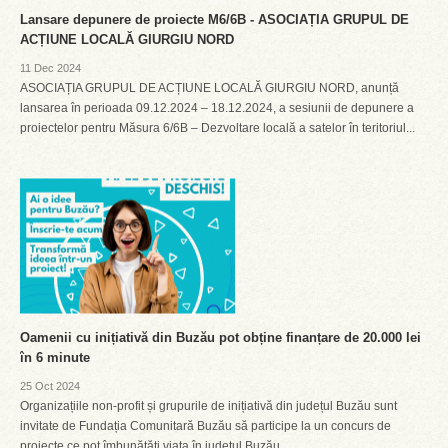
Lansare depunere de proiecte M6/6B - ASOCIAȚIA GRUPUL DE
ACȚIUNE LOCALĂ GIURGIU NORD
11 Dec 2024
ASOCIAȚIA GRUPUL DE ACȚIUNE LOCALĂ GIURGIU NORD, anunță
lansarea în perioada 09.12.2024 – 18.12.2024, a sesiunii de depunere a
proiectelor pentru Măsura 6/6B – Dezvoltare locală a satelor în teritoriul...
Oamenii cu inițiativă din Buzău pot obține finanțare de 20.000 lei
în 6 minute
25 Oct 2024
Organizațiile non-profit și grupurile de inițiativă din județul Buzău sunt
invitate de Fundația Comunitară Buzău să participe la un concurs de
proiecte ce pot îmbunătăți viața în județul Buzău....