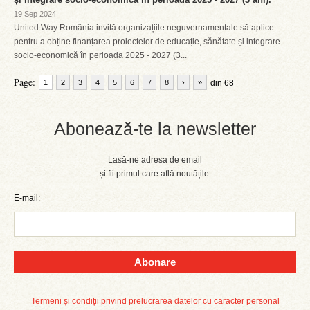
19 Sep 2024
United Way România invită organizațiile neguvernamentale să aplice
pentru a obține finanțarea proiectelor de educație, sănătate și integrare
socio-economică în perioada 2025 - 2027 (3...
Page:
1
2
3
4
5
6
7
8
›
»
din 68
Abonează-te la newsletter
Lasă-ne adresa de email
și fii primul care află noutățile.
E-mail:
Abonare
Termeni și condiții privind prelucrarea datelor cu caracter personal