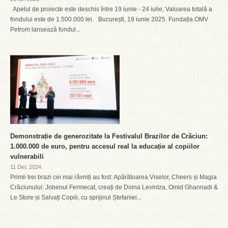
Apelul de proiecte este deschis între 19 iunie - 24 iulie; Valoarea totală a
fondului este de 1.500.000 lei. București, 19 iunie 2025. Fundația OMV
Petrom lansează fondul...
Demonstrație de generozitate la Festivalul Brazilor de Crăciun:
1.000.000 de euro, pentru accesul real la educație al copiilor
vulnerabili
11 Dec 2024
Primii trei brazi cei mai râvniți au fost: Apărătoarea Viselor, Cheers și Magia
Crăciunului: Jobenul Fermecat, creați de Doina Levintza, Omid Ghannadi &
Le Store și Salvați Copiii, cu sprijinul Ștefaniei...