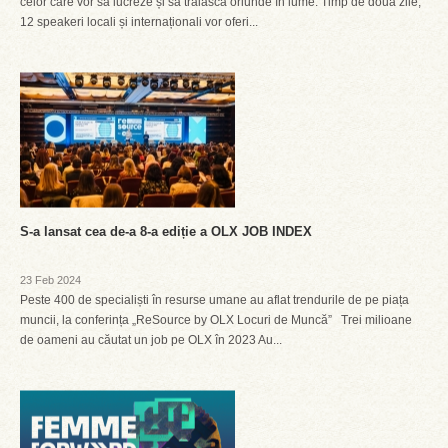
celor care vor să lucreze și să trăiască oriunde în lume. Timp de două zile,
12 speakeri locali și internaționali vor oferi...
S-a lansat cea de-a 8-a ediție a OLX JOB INDEX
23 Feb 2024
Peste 400 de specialiști în resurse umane au aflat trendurile de pe piața
muncii, la conferința „ReSource by OLX Locuri de Muncă” Trei milioane
de oameni au căutat un job pe OLX în 2023 Au...