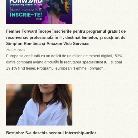
Femme Forward începe înscrierile pentru programul gratuit de
reconversie profesională în IT, destinat femeilor, și susținut de
Simplon România și Amazon Web Services
25 Oct 2023
Europa se confruntă cu un deficit de un milion de experți digitali, 53%
dintre companii având dificultăți în recrutarea specialiștilor ICT și doar
19,1% fiind femei. Programul european "Femme Forward"...
Bestjobs: S-a deschis sezonul internship-urilor.