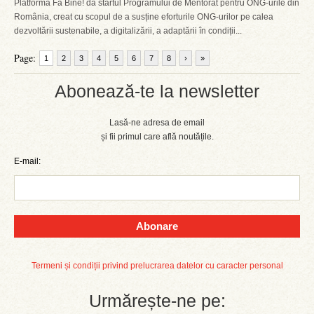
Platforma Fă Bine! dă startul Programului de Mentorat pentru ONG-urile din
România, creat cu scopul de a susține eforturile ONG-urilor pe calea
dezvoltării sustenabile, a digitalizării, a adaptării în condiții...
Page:
1
2
3
4
5
6
7
8
›
»
Abonează-te la newsletter
Lasă-ne adresa de email
și fii primul care află noutățile.
E-mail:
Abonare
Termeni și condiții privind prelucrarea datelor cu caracter personal
Urmărește-ne pe: