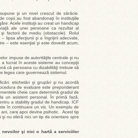
supune şi un nivel crescut de sărăcie.
de copii au fost abandonaţi în instituţiile
găre. Acele instituţii au creat un handicap
 viaţă ale unei persoane ca rezultat al
) şi factorii de mediu (obstacole). Rolul
– lipsa afecţiunii şi a îngrijirii adecvate,
uire – este esenţial şi este dovedit acum,
lor impuse de autorităţile centrale şi nu
e a lucrat în aceste sisteme au concepţii
mnă că persoana cu dizabilităţi trebuie să
epte legea care guvernează sistemul.
icări, etichetări şi grupări şi nu acordă
i. Procedura de evaluare este preponderant
elementele cheie care determină gradul de
 la un asistent personal. În primă fază,
entru a stability gradul de handicap. ICF
 este în continuare un vis. Un exemplu de
 ani, care apoi devine psihotic. Acest tip
 şi nu oferă nici un tip de orientare spre
nevoilor şi nici o hartă a serviciilor