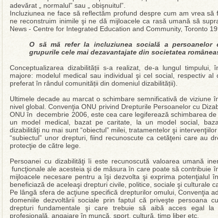
adevărat „ normalul” sau „ obişnuitul”.
Incluziunea ne face să reflectăm profund despre cum am vrea să 
ne reconstruim inimile şi ne dă mijloacele ca rasă umană să suprav
News - Centre for Integrated Education and Community, Toronto 19
O să mă refer la incluziunea socială a persoanelor cu
grupurile cele mai dezavantajate din societatea româneasc
Conceptualizarea dizabilității s‐a realizat, de‐a lungul timpului
majore: modelul medical sau individual şi cel social, respectiv al d
preferat în rândul comunității din domeniul dizabilității).
Ultimele decade au marcat o schimbare semnificativă de viziune în 
nivel global. Convenţia ONU privind Drepturile Persoanelor cu Diza
ONU în decembrie 2006, este cea care legiferează schimbarea de pa
un model medical, bazat pe caritate, la un model social, baza
dizabilităţi nu mai sunt “obiectul” milei, tratamentelor şi intervenţiilor
“subiectul” unor drepturi, fiind recunoscute ca cetăţeni care au dr
protecţie de către lege.
Persoanei cu dizabilităţi îi este recunoscută valoarea umană inere
funcţionale ale acesteia şi de măsura în care poate să contribuie în s
mijloacele necesare pentru a îşi dezvolta şi exprima potenţialul înn
beneficiază de aceleaşi drepturi civile, politice, sociale şi culturale ca
Pe lângă sfera de acţiune specifică drepturilor omului, Convenţia a
domeniile dezvoltării sociale prin faptul că priveşte persoana cu
drepturi fundamentale şi care trebuie să aibă acces egal la 
profesională, angajare în muncă, sport, cultură, timp liber etc.