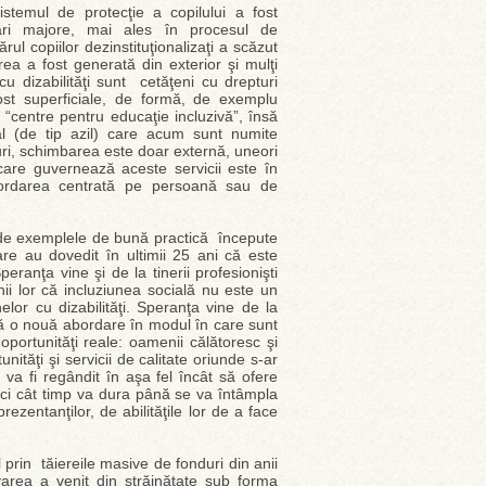
stemul de protecţie a copilului a fost
ări majore, mai ales în procesul de
ărul copiilor dezinstituţionalizaţi a scăzut
a a fost generată din exterior şi mulţi
 dizabilităţi sunt cetăţeni cu drepturi
ost superficiale, de formă, de exemplu
 “centre pentru educaţie incluzivă”, însă
al (de tip azil) care acum sunt numite
uri, schimbarea este doar externă, uneori
care guvernează aceste servicii este în
bordarea centrată pe persoană sau de
e exemplele de bună practică începute
care au dovedit în ultimii 25 ani că este
eranţa vine şi de la tinerii profesionişti
ii lor că incluziunea socială nu este un
nelor cu dizabilităţi. Speranţa vine de la
icită o nouă abordare în modul în care sunt
 oportunităţi reale: oamenii călătoresc şi
ităţi şi servicii de calitate oriunde s-ar
a fi regândit în aşa fel încât să ofere
, ci cât timp va dura până se va întâmpla
ezentanţilor, de abilităţile lor de a face
 prin tăiereile masive de fonduri din anii
varea a venit din străinătate sub forma