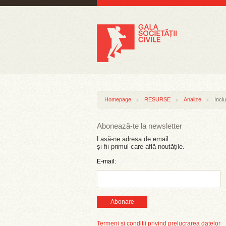
Homepage
RESURSE
Analize
Incl
Abonează-te la newsletter
Lasă-ne adresa de email
și fii primul care află noutățile.
E-mail:
Abonare
Termeni și condiții privind prelucrarea datelor