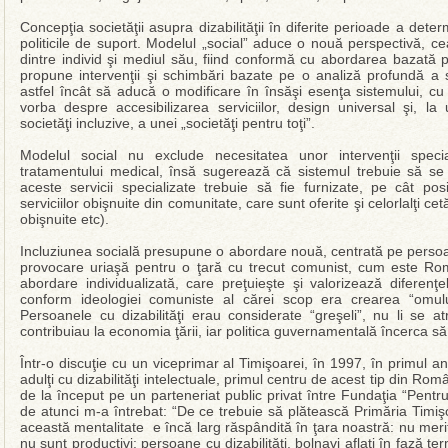
Concepţia societăţii asupra dizabilităţii în diferite perioade a deter
politicile de suport. Modelul „social” aduce o nouă perspectivă, cea a
dintre individ şi mediul său, fiind conformă cu abordarea bazată 
propune intervenţii şi schimbări bazate pe o analiză profundă a so
astfel încât să aducă o modificare în însăşi esenţa sistemului, cu
vorba despre accesibilizarea serviciilor, design universal şi, la
societăţi incluzive, a unei „societăţi pentru toţi”.
Modelul social nu exclude necesitatea unor intervenţii specia
tratamentului medical, însă sugerează că sistemul trebuie să se
aceste servicii specializate trebuie să fie furnizate, pe cât posi
serviciilor obişnuite din comunitate, care sunt oferite şi celorlalţi cetăţ
obişnuite etc).
Incluziunea socială presupune o abordare nouă, centrată pe persoan
provocare uriaşă pentru o ţară cu trecut comunist, cum este Ro
abordare individualizată, care preţuieşte şi valorizează diferen
conform ideologiei comuniste al cărei scop era crearea “om
Persoanele cu dizabilităţi erau considerate “greşeli”, nu li se at
contribuiau la economia ţării, iar politica guvernamentală încerca 
Într-o discuţie cu un viceprimar al Timişoarei, în 1997, în primul a
adulţi cu dizabilităţi intelectuale, primul centru de acest tip din Ro
de la început pe un parteneriat public privat între Fundaţia “Pentru
de atunci m-a întrebat: “De ce trebuie să plătească Primăria Timiş
această mentalitate e încă larg răspândită în ţara noastră: nu meri
nu sunt productivi: persoane cu dizabilităţi, bolnavi aflaţi în fază te