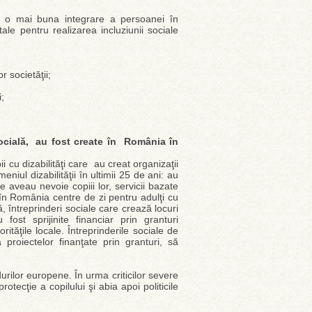
e la o mai buna integrare a persoanei în
tale pentru realizarea incluziunii sociale
or societăţii;
i;
ocială, au fost create în România în
ii cu dizabilităţi care au creat organizaţii
iul dizabilităţii în ultimii 25 de ani: au
e aveau nevoie copiii lor, servicii bazate
 în România centre de zi pentru adulţi cu
tă, întreprinderi sociale care crează locuri
fost sprijinite financiar prin granturi
ităţile locale. Întreprinderile sociale de
proiectelor finanţate prin granturi, să
rilor europene. În urma criticilor severe
ecţie a copilului şi abia apoi politicile