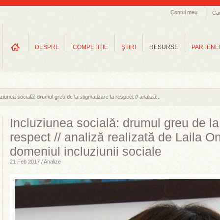
Contul meu
Ca
DESPRE
COMPETIȚIE
ŞTIRI
RESURSE
PARTENE
uziunea socială: drumul greu de la stigmatizare la respect // analiză...
Incluziunea socială: drumul greu de la
respect // analiză realizată de Laila O
domeniul incluziunii sociale
21 Feb 2017 / Analize