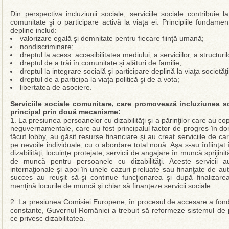
Din perspectiva incluziunii sociale, serviciile sociale contribui
comunitate şi o participare activă la viaţa ei. Principiile fundamen
depline includ:
valorizare egală şi demnitate pentru fiecare fiinţă umană;
nondiscriminare;
dreptul la acess: accesibilitatea mediului, a serviciilor, a structuril
dreptul de a trăi în comunitate şi alături de familie;
dreptul la integrare socială şi participare deplină la viaţa societăţi
dreptul de a participa la viaţa politică şi de a vota;
libertatea de asociere.
Serviciile sociale comunitare, care promovează incluziunea s
principal prin două mecanisme:
1. La presiunea persoanelor cu dizabilităţi şi a părinţilor care au cop
neguvernamentale, care au fost principalul factor de progres în domen
făcut lobby, au găsit resurse financiare şi au creat serviciile de car
pe nevoile individuale, cu o abordare total nouă. Aşa s-au înfiinţat
dizabilităţi, locuinţe protejate, servicii de angajare în muncă sprijini
de muncă pentru persoanele cu dizabilităţi. Aceste servicii au 
internaţionale şi apoi în unele cazuri preluate sau finanţate de autor
succes au reuşit să-şi continue funcţionarea şi după finalizarea 
menţină locurile de muncă şi chiar să finanţeze servicii sociale.
2. La presiunea Comisiei Europene, în procesul de accesare a fondu
constante, Guvernul României a trebuit să reformeze sistemul de prot
ce privesc dizabilitatea.