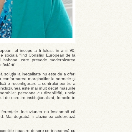
pean, el începe a fi folosit în anii 90,
e socială fiind Consiliul European de la
 Lisabona, care prevede modernizarea
năstării”.
soluţia la inegalitate nu este de a oferi
pta conformarea marginalilor la normele şi
plică o reconfigurare a centrului pentru a
 incluziunea este mai mult decât măsurile
nerabile: persoane cu dizabilităţi, unele
l de ocrotire instituţionalizat, femeile în
diferenţele. Incluziunea nu înseamnă că
rd. Mai degrabă, incluziunea celebrează
ncepţiile noastre despre ce înseamnă cu