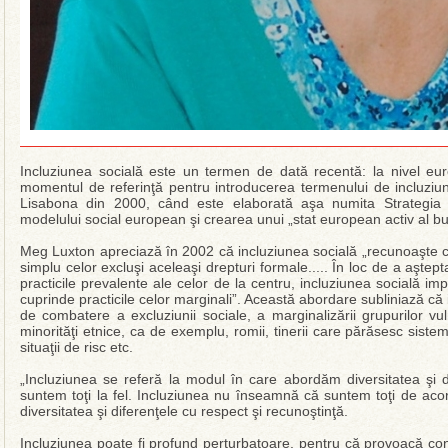
Incluziunea socială este un termen de dată recentă: la nivel euro
momentul de referinţă pentru introducerea termenului de incluziun
Lisabona din 2000, când este elaborată aşa numita Strategia
modelului social european şi crearea unui „stat european activ al bu
Meg Luxton apreciază în 2002 că incluziunea socială „recunoaşte că 
simplu celor excluşi aceleaşi drepturi formale..... În loc de a aşte
practicile prevalente ale celor de la centru, incluziunea socială im
cuprinde practicile celor marginali”. Această abordare subliniază că
de combatere a excluziunii sociale, a marginalizării grupurilor vul
minorităţi etnice, ca de exemplu, romii, tinerii care părăsesc sistemu
situaţii de risc etc.
„Incluziunea se referă la modul în care abordăm diversitatea şi 
suntem toţi la fel. Incluziunea nu înseamnă că suntem toţi de aco
diversitatea şi diferenţele cu respect şi recunoştinţă.
Incluziunea poate fi profund perturbatoare, pentru că provoacă co