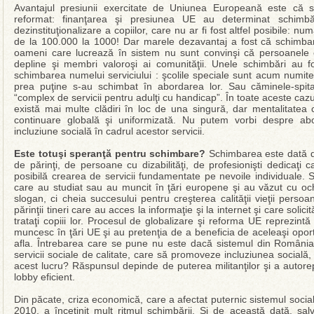
Avantajul presiunii exercitate de Uniunea Europeană este că si
reformat: finanţarea şi presiunea UE au determinat schimb
dezinstituţionalizare a copiilor, care nu ar fi fost altfel posibile: num
de la 100.000 la 1000! Dar marele dezavantaj a fost că schimbare
oameni care lucrează în sistem nu sunt convinşi că persoanele cu
depline şi membri valoroşi ai comunităţii. Unele schimbări au f
schimbarea numelui serviciului : şcolile speciale sunt acum numite
prea puţine s-au schimbat în abordarea lor. Sau căminele-spit
“complex de servicii pentru adulţi cu handicap”. În toate aceste caz
există mai multe clădiri în loc de una singură, dar mentalitatea 
continuare globală şi uniformizată. Nu putem vorbi despre a
incluziune socială în cadrul acestor servicii.
Este totuşi speranţă pentru schimbare?
Schimbarea este dată d
de părinţi, de persoane cu dizabilităţi, de profesionişti dedicaţi 
posibilă crearea de servicii fundamentate pe nevoile individuale. Sp
care au studiat sau au muncit în ţări europene şi au văzut cu och
slogan, ci cheia succesului pentru creşterea calităţii vieţii persoa
părinţii tineri care au acces la informaţie şi la internet şi care sol
trataţi copiii lor. Procesul de globalizare şi reforma UE reprezintă
muncesc în ţări UE şi au pretenţia de a beneficia de aceleaşi oportun
afla. Întrebarea care se pune nu este dacă sistemul din România v
servicii sociale de calitate, care să promoveze incluziunea socială
acest lucru? Răspunsul depinde de puterea militanţilor şi a autorepr
lobby eficient.
Din păcate, criza economică, care a afectat puternic sistemul social
2010, a încetinit mult ritmul schimbării. Şi de această dată, sal