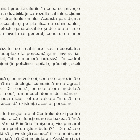
minat practici diferite în ceea ce priveşte
 dizabilităţii ca rezultat al interacţiunii
pe drepturile omului. Această paradigmă
cietăţii şi pe planificarea schimbărilor,
 efecte generalizabile şi de durată. Este
 un nivel mai general, construirea unei
lizate de reabilitare sau necesitatea
 adapteze la persoană şi nu invers, iar
bil, într-o manieră inclusivă, în cadrul
eni (în policlinici, spitale, grădiniţe, scoli
ă şi pe nevoile ei, ceea ce reprezintă o
mânia. Ideologia comunistă nu a agreat
ţele. Din contră, persoana era modelată
ului nou”, un model demn de mândrie.
ribuia niciun fel de valoare întrucât nu
să ascundă existenţa acestor persoane.
n de funcţionare al Centrului de zi pentru
mânia, a cărei funcţionare se bazează încă
 Voi” şi Primăria Timişoara, viceprimarul
oara pentru nişte rebuturi?”. Din păcate
tă să „investeşti resurse” în oameni care
rminală, bătrâni neajutoraţi. Asistăm şi azi