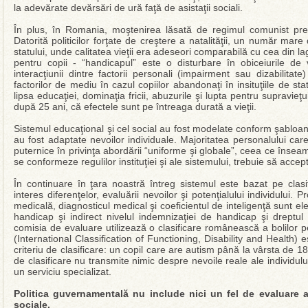
la adevărate devărsări de ură faţă de asistaţii sociali.
În plus, în Romania, moştenirea lăsată de regimul comunist pre
Datorită politicilor forţate de creştere a natalităţii, un număr mare 
statului, unde calitatea vieţii era adeseori comparabilă cu cea din la
pentru copii - “handicapul” este o disturbare în obiceiurile de
interacţiunii dintre factorii personali (impairment sau dizabilitate
factorilor de mediu în cazul copiilor abandonaţi în insituţiile de stat 
lipsa educaţiei, dominaţia fricii, abuzurile şi lupta pentru supravieţ
după 25 ani, că efectele sunt pe întreaga durată a vieţii.
Sistemul educaţional şi cel social au fost modelate conform şabloane
au fost adaptate nevoilor individuale. Majoritatea personalului car
puternice în privinţa abordării “uniforme şi globale”, ceea ce însea
se conformeze regulilor instituţiei şi ale sistemului, trebuie să acc
În continuare în ţara noastră întreg sistemul este bazat pe clasif
interes diferenţelor, evaluării nevoilor şi potenţialului individulu
medicală, diagnosticul medical şi coeficientul de inteligenţă sunt 
handicap şi indirect nivelul indemnizaţiei de handicap şi dreptul
comisia de evaluare utilizează o clasificare românească a bolilor p
(International Classification of Functioning, Disability and Health)
criteriu de clasificare: un copil care are autism până la vârsta de 18
de clasificare nu transmite nimic despre nevoile reale ale individului
un serviciu specializat.
Politica guvernamentală nu include nici un fel de evaluare a 
sociale.