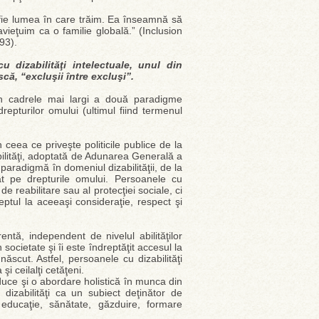
fie lumea în care trăim. Ea înseamnă să
ieţuim ca o familie globală.” (Inclusion
93).
 dizabilităţi intelectuale, unul din
ă, “excluşii între excluşi”.
, în cadrele mai largi a două paradigme
repturilor omului (ultimul fiind termenul
ceea ce priveşte politicile publice de la
bilităţi, adoptată de Adunarea Generală a
radigmă în domeniul dizabilităţii, de la
t pe drepturile omului. Persoanele cu
 de reabilitare sau al protecţiei sociale, ci
eptul la aceeaşi consideraţie, respect şi
ntă, independent de nivelul abilităţilor
ocietate şi îi este îndreptăţit accesul la
ăscut. Astfel, persoanele cu dizabilităţi
 şi ceilalţi cetăţeni.
duce şi o abordare holistică în munca din
 dizabilităţi ca un subiect deţinător de
educaţie, sănătate, găzduire, formare