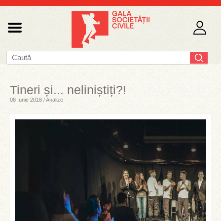
Tineri și... neliniștiți?!
08 Iunie 2018 / Analize