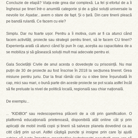
Concluzie de etapă? Viața este grea dar complexă. La fel și efortul de a îi
înghesui pe tineri într-o anumită categorie și de a găsi soluții universale la
nevoile lor. Așadar... avem o stare de fapt. Și o țară. Din care tinerii pleacă
pe bandă rulantă. Ce facem cu ele?
Simplu. Dar nu foarte ușor. Pentru a îi motiva, cum ar fi ca atunci când
facem activități, proiecte sau strategii pentru tineri, să le facem CU tineri?
Experiența arată că atunci când își pun în cap, aceștia au capacitatea de a
se mobiliza și să găsească soluții mult mai adecvate pentru ei.
Gala Societății Civile de anul acesta o dovedește cu prisosință. Nu mai
puțin de 30 de proiecte au fost înscrise în 2018 la secțiunea tineret. Grea
misiune pentru juriu. Dar la final rămâi clar cu o idee bine înșurubată în
cap, mici sau mari, o bună parte din aceste proiecte se pot scala astfel încât
să fie preluate la nivel de politică locală, regională sau chiar națională.
De exemplu...
... "KIDIBOt"
sau redescoperirea plăcerii de a citi prin gamification. O
platformă educațională prietenoasă, disponibilă atât online cât și prin
aplicații de mobil invită copii și tinerii să salveze planeta dovedind ca au
citit cărți prin uz-uri. Astfel câștigă puncte și insigne prin care își ajută