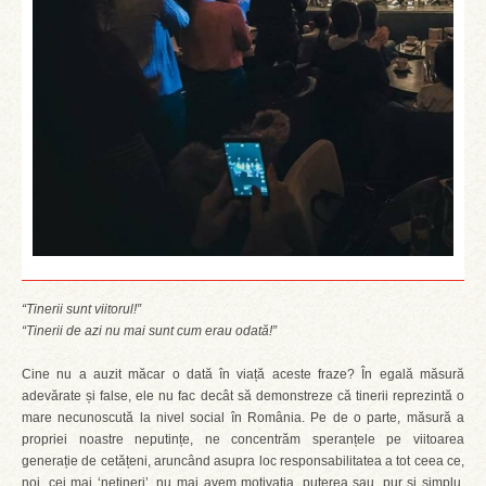
“Tinerii sunt viitorul!”
“Tinerii de azi nu mai sunt cum erau odată!”
Cine nu a auzit măcar o dată în viață aceste fraze? În egală măsură
adevărate și false, ele nu fac decât să demonstreze că tinerii reprezintă o
mare necunoscută la nivel social în România. Pe de o parte, măsură a
propriei noastre neputințe, ne concentrăm speranțele pe viitoarea
generație de cetățeni, aruncând asupra loc responsabilitatea a tot ceea ce,
noi, cei mai ‘netineri’, nu mai avem motivația, puterea sau, pur și simplu,