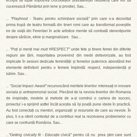
echipa să lupte împotriva crocobeților (extratereștri nesuferiți care vor să
cucerească Pământul prin lene și prostie). Sau...
... "Playhood - Teatru pentru schimbare socială"
prin care s-a dezvoltat
prima trupă de teatru formată din tineri romi care au transformat poveștile
lor de viață din Ferentari în acte artistice menite să combată stereotipurile
despre sărăcie, etnie și marginalizare. Sau...
... "Poți și meriți mai mult #RESPECT"
unde fete și tinere femei din diferite
regiuni ale țării, majoritatea provenind din medii defavorizate, au fost
implicate în sesiuni dedicate feminității și femeilor puternice abordând trei
elemente definitorii pentru o femeie împlinită: respect, independență și
iubire. Sau...
... "Social Impact Award"
recunoscând meritele tinerilor interesați in inovare
sociala și antreprenorial social. Plecând de la nevoia tinerilor din Romania
de inspirație, modele și metode de a-și construi o cariera de succes,
proiectul i-a sprijinit astfel încât aceștia să își poată pune ideile în practică.
Au fost conectați cu mentori, organizații și resursele de care au nevoie. În
plus, li s-a oferit contextul de a contribui real la rezolvarea problemelor cu
care se confruntă România. Sau...
..."Getting civically fit - Educație civică"
pentru că nu prea știm care sunt