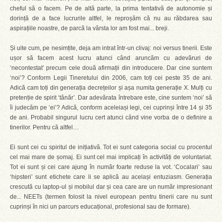
cheful să o facem. Pe de altă parte, la prima tentativă de autonomie și
dorință de a face lucrurile altfel, le reproșăm că nu au răbdarea sau
aspirațiile noastre, de parcă la vârsta lor am fost mai... breji.
Și uite cum, pe nesimțite, deja am intrat într-un clivaj: noi versus tinerii. Este
ușor să facem acest lucru atunci când aruncăm cu adevăruri de
‘necontestat’ precum cele două afirmații din introducere. Dar cine suntem
‘noi’? Conform Legii Tineretului din 2006, cam toți cei peste 35 de ani.
Adică cam toți din generația decrețeilor și așa numita generație X. Mulți cu
pretenție de spirit ‘tânăr’. Dar adevărata întrebare este, cine suntem ‘noi’ să
îi judecăm pe ‘ei’? Adică, conform aceleiași legi, cei cuprinși între 14 și 35
de ani. Probabil singurul lucru cert atunci când vine vorba de o definire a
tinerilor. Pentru că altfel…
Ei sunt cei cu spiritul de inițiativă. Tot ei sunt categoria social cu procentul
cel mai mare de șomaj. Ei sunt cel mai implicați în activități de voluntariat.
Tot ei sunt și cei care ajung în număr foarte reduse la vot. ‘Cocalari’ sau
‘hipsteri’ sunt etichete care li se aplică au același entuziasm. Generația
crescută cu laptop-ul și mobilul dar și cea care are un număr impresionant
de... NEETs (termen folosit la nivel european pentru tinerii care nu sunt
cuprinși în nici un parcurs educațional, profesional sau de formare).