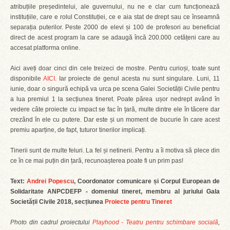
atribuțiile președintelui, ale guvernului, nu ne e clar cum funcționează
instituțiile, care e rolul Constituției, ce e aia stat de drept sau ce înseamnă
separația puterilor. Peste 2000 de elevi și 100 de profesori au beneficiat
direct de acest program la care se adaugă încă 200.000 cetățeni care au
accesat platforma online.
Aici aveți doar cinci din cele treizeci de mostre. Pentru curioși, toate sunt
disponibile
AICI
. Iar proiecte de genul acesta nu sunt singulare. Luni, 11
iunie, doar o singură echipă va urca pe scena Galei Societății Civile pentru
a lua premiul 1 la secțiunea tineret. Poate părea ușor nedrept având în
vedere câte proiecte cu impact se fac în țară, multe dintre ele în tăcere dar
crezând în ele cu putere. Dar este și un moment de bucurie în care acest
premiu aparține, de fapt, tuturor tinerilor implicați.
Tinerii sunt de multe feluri. La fel și netinerii. Pentru a îi motiva să plece din
ce în ce mai puțin din țară, recunoașterea poate fi un prim pas!
Text:
Andrei Popescu
, Coordonator comunicare și Corpul European de
Solidaritate ANPCDEFP - domeniul tineret, membru al juriului Gala
Societății Civile 2018, secțiunea
Proiecte pentru Tineret
Photo din cadrul proiectului
Playhood - Teatru pentru schimbare socială
,