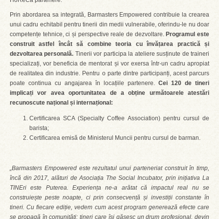
HoReCa partenere.
Prin abordarea sa integrată, Barmasters Empowered contribuie la crearea
unui cadru echitabil pentru tinerii din medii vulnerabile, oferindu-le nu doar
competențe tehnice, ci și perspective reale de dezvoltare.
Programul este
construit astfel încât să combine teoria cu învățarea practică și
dezvoltarea personală.
Tinerii vor participa la ateliere susținute de traineri
specializați, vor beneficia de mentorat și vor exersa într-un cadru apropiat
de realitatea din industrie. Pentru o parte dintre participanți, acest parcurs
poate continua cu angajarea în locațiile partenere.
Cei 120 de tineri
implicați vor avea oportunitatea de a obține următoarele atestări
recunoscute național și internațional:
Certificarea SCA (Specialty Coffee Association) pentru cursul de
barista;
Certificarea emisă de Ministerul Muncii pentru cursul de barman.
„Barmasters Empowered este rezultatul unui parteneriat construit în timp,
încă din 2017, alături de Asociația The Social Incubator, prin inițiativa La
TINEri este Puterea. Experiența ne-a arătat că impactul real nu se
construiește peste noapte, ci prin consecvență și investiții constante în
tineri. Cu fiecare ediție, vedem cum acest program generează efecte care
se propagă în comunități: tineri care își găsesc un drum profesional, devin