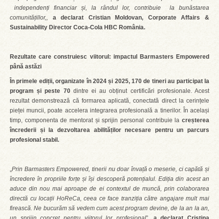
independenți financiar și, la rândul lor, contribuie la bunăstarea
comunitățillor,,
a declarat Cristian Moldovan, Corporate Affairs &
Sustainability Director Coca-Cola HBC România.
Rezultate care construiesc viitorul: impactul Barmasters Empowered
până astăzi
În primele ediții, organizate în 2024 și 2025, 170 de tineri au participat la
program și peste 70
dintre ei au obținut certificări profesionale. Acest
rezultat demonstrează că formarea aplicată, conectată direct la cerințele
pieței muncii, poate accelera integrarea profesională a tinerilor. În același
timp, componenta de mentorat și sprijin personal contribuie la
creșterea
încrederii și la dezvoltarea abilităților necesare pentru un parcurs
profesional stabil.
„
Prin Barmasters Empowered, tinerii nu doar învață o meserie, ci capătă și
încredere în propriile forțe și își descoperă potențialul. Ediția din acest an
aduce din nou mai aproape de ei contextul de muncă, prin colaborarea
directă cu locații HoReCa, ceea ce face tranziția către angajare mult mai
firească. Ne bucurăm să vedem cum acest program devine, de la an la an,
un sprijin concret pentru viitorul lor profesional
”,
a declarat Cristina