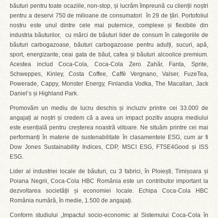
băuturi pentru toate ocaziile, non-stop, și lucrăm împreună cu clienții noștri
pentru a deservi 750 de milioane de consumatori în 29 de țări. Portofoliul
nostru este unul dintre cele mai puternice, complexe și flexibile din
industria băuturilor, cu mărci de băuturi lider de consum în categoriile de
băuturi carbogazoase, băuturi carbogazoase pentru adulți, sucuri, apă,
sport, energizante, ceai gata de băut, cafea și băuturi alcoolice premium.
Acestea includ Coca-Cola, Coca-Cola Zero Zahăr, Fanta, Sprite,
Schweppes, Kinley, Costa Coffee, Caffè Vergnano, Valser, FuzeTea,
Powerade, Cappy, Monster Energy, Finlandia Vodka, The Macallan, Jack
Daniel’s și Highland Park.
Promovăm un mediu de lucru deschis și incluziv printre cei 33.000 de
angajați ai noștri și credem că a avea un impact pozitiv asupra mediului
este esențială pentru creșterea noastră viitoare. Ne situăm printre cei mai
performanți în materie de sustenabilitate în clasamentele ESG, cum ar fi
Dow Jones Sustainability Indices, CDP, MSCI ESG, FTSE4Good și ISS
ESG.
Lider al industriei locale de băuturi, cu 3 fabrici, în Ploiești, Timișoara și
Poiana Negrii, Coca-Cola HBC România este un contributor important la
dezvoltarea societății și economiei locale. Echipa Coca-Cola HBC
România numără, în medie, 1.500 de angajați.
Conform studiului „Impactul socio-economic al Sistemului Coca-Cola în