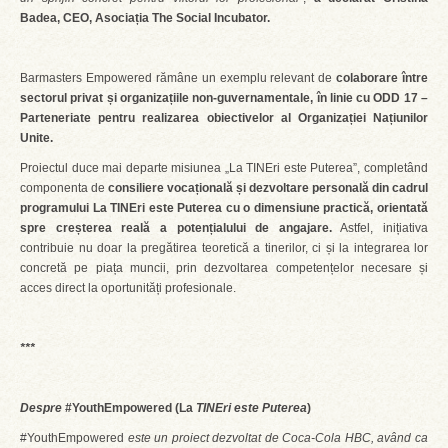
Badea, CEO, Asociația The Social Incubator.
Barmasters Empowered rămâne un exemplu relevant de
colaborare între
sectorul privat și organizațiile non-guvernamentale, în linie cu ODD 17 –
Parteneriate pentru realizarea obiectivelor al Organizației Națiunilor
Unite.
Proiectul duce mai departe misiunea „La TINEri este Puterea”, completând
componenta de
consiliere vocațională și dezvoltare personală din cadrul
programului La TINEri este Puterea cu o dimensiune practică, orientată
spre creșterea reală a potențialului de angajare.
Astfel, inițiativa
contribuie nu doar la pregătirea teoretică a tinerilor, ci și la integrarea lor
concretă pe piața muncii, prin dezvoltarea competențelor necesare și
acces direct la oportunități profesionale.
***
Despre
#YouthEmpowered (La
TINEri este Puterea
)
#YouthEmpowered
este un proiect dezvoltat de Coca-Cola HBC, având ca