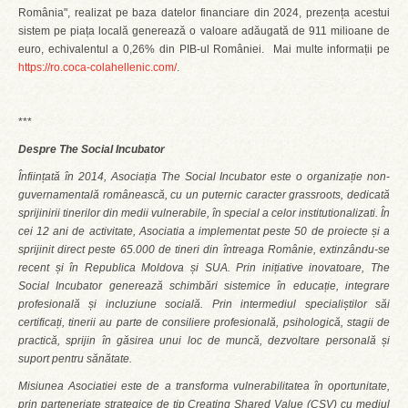
România", realizat pe baza datelor financiare din 2024, prezența acestui
sistem pe piața locală generează o valoare adăugată de 911 milioane de
euro, echivalentul a 0,26% din PIB-ul României. Mai multe informații pe
https://ro.coca-colahellenic.com/
.
***
Despre The Social Incubator
Înființată în 2014, Asociația The Social Incubator este o organizație non-
guvernamentală românească, cu un puternic caracter grassroots, dedicată
sprijinirii tinerilor din medii vulnerabile, în special a celor institutionalizati. În
cei 12 ani de activitate, Asociatia a implementat peste 50 de proiecte și a
sprijinit direct peste 65.000 de tineri din întreaga Românie, extinzându-se
recent și în Republica Moldova și SUA. Prin inițiative inovatoare, The
Social Incubator generează schimbări sistemice în educație, integrare
profesională și incluziune socială. Prin intermediul specialiștilor săi
certificați, tinerii au parte de consiliere profesională, psihologică, stagii de
practică, sprijin în găsirea unui loc de muncă, dezvoltare personală și
suport pentru sănătate.
Misiunea Asociatiei este de a transforma vulnerabilitatea în oportunitate,
prin parteneriate strategice de tip Creating Shared Value (CSV) cu mediul