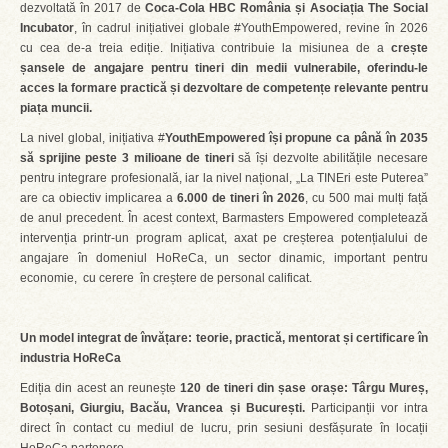
dezvoltată în 2017 de
Coca-Cola HBC România și Asociația The Social
Incubator
, în cadrul inițiativei globale #YouthEmpowered, revine în 2026
cu cea de-a treia ediție. Inițiativa contribuie la misiunea de a
crește
șansele de angajare pentru tineri din medii vulnerabile, oferindu-le
acces la formare practică și dezvoltare de competențe relevante pentru
piața muncii.
La nivel global, inițiativa #
YouthEmpowered își propune ca p
ână în 2035
să sprijine peste 3 milioane de tineri
să își dezvolte abilitățile necesare
pentru integrare profesională, iar la nivel național, „La TINEri este Puterea”
are ca obiectiv implicarea a
6.000 de tineri în 2026
, cu 500 mai mulți față
de anul precedent. În acest context, Barmasters Empowered completează
intervenția printr-un program aplicat, axat pe creșterea potențialului de
angajare în domeniul HoReCa, un sector dinamic, important pentru
economie, cu cerere în creștere de personal calificat.
Un model integrat de învățare: teorie, practică, mentorat și certificare în
industria HoReCa
Ediția din acest an reunește
120 de tineri din șase orașe: Târgu Mureș,
Botoșani, Giurgiu, Bacău, Vrancea și București.
Participanții vor intra
direct în contact cu mediul de lucru, prin sesiuni desfășurate în locații