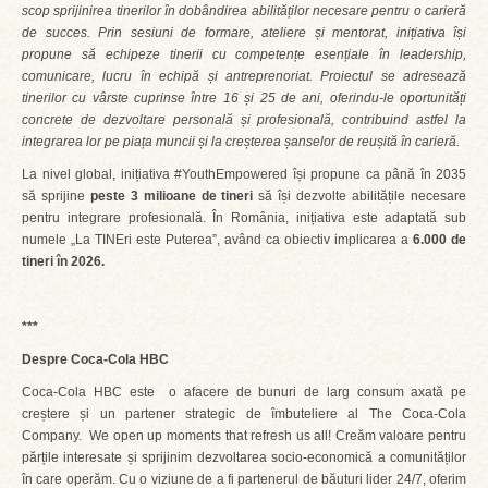
scop sprijinirea tinerilor în dobândirea abilităților necesare pentru o carieră
de succes. Prin sesiuni de formare, ateliere și mentorat, inițiativa își
propune să echipeze tinerii cu competențe esențiale în leadership,
comunicare, lucru în echipă și antreprenoriat. Proiectul se adresează
tinerilor cu vârste cuprinse între 16 și 25 de ani, oferindu-le oportunități
concrete de dezvoltare personală și profesională, contribuind astfel la
integrarea lor pe piața muncii și la creșterea șanselor de reușită în carieră.
La nivel global, inițiativa #YouthEmpowered își propune ca până în 2035
să sprijine
peste 3 milioane de tineri
să își dezvolte abilitățile necesare
pentru integrare profesională. În România, inițiativa este adaptată sub
numele „La TINEri este Puterea”, având ca obiectiv implicarea a
6.000 de
tineri în 2026.
***
Despre Coca-Cola HBC
Coca-Cola HBC este o afacere de bunuri de larg consum axată pe
creștere și un partener strategic de îmbuteliere al The Coca-Cola
Company. We open up moments that refresh us all! Creăm valoare pentru
părțile interesate și sprijinim dezvoltarea socio-economică a comunităților
în care operăm. Cu o viziune de a fi partenerul de băuturi lider 24/7, oferim