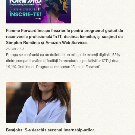
Femme Forward începe înscrierile pentru programul gratuit de
reconversie profesională în IT, destinat femeilor, și susținut de
Simplon România și Amazon Web Services
25 Oct 2023
Europa se confruntă cu un deficit de un milion de experți digitali, 53%
dintre companii având dificultăți în recrutarea specialiștilor ICT și doar
19,1% fiind femei. Programul european "Femme Forward"...
Bestjobs: S-a deschis sezonul internship-urilor.