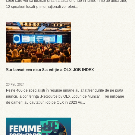
celor care vor să lucreze și să trăiască oriunde în lume. Timp de două zile,
12 speakeri locali și internaționali vor oferi...
S-a lansat cea de-a 8-a ediție a OLX JOB INDEX
23 Feb 2024
Peste 400 de specialiști în resurse umane au aflat trendurile de pe piața
muncii, la conferința „ReSource by OLX Locuri de Muncă” Trei milioane
de oameni au căutat un job pe OLX în 2023 Au...