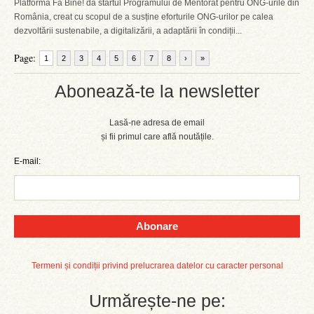
Platforma Fă Bine! dă startul Programului de Mentorat pentru ONG-urile din
România, creat cu scopul de a susține eforturile ONG-urilor pe calea
dezvoltării sustenabile, a digitalizării, a adaptării în condiții...
Page:
1
2
3
4
5
6
7
8
›
»
Abonează-te la newsletter
Lasă-ne adresa de email
și fii primul care află noutățile.
E-mail:
Abonare
Termeni și condiții privind prelucrarea datelor cu caracter personal
Urmărește-ne pe: