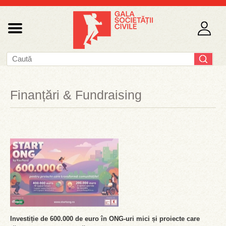
Finanțări & Fundraising
Investiție de 600.000 de euro în ONG-uri mici și proiecte care