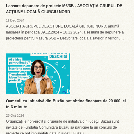
Lansare depunere de proiecte M6/6B - ASOCIAȚIA GRUPUL DE
ACȚIUNE LOCALĂ GIURGIU NORD
11 Dec 2024
ASOCIAȚIA GRUPUL DE ACȚIUNE LOCALĂ GIURGIU NORD, anunță
lansarea în perioada 09.12.2024 – 18.12.2024, a sesiunii de depunere a
proiectelor pentru Măsura 6/6B – Dezvoltare locală a satelor în teritoriul...
Oamenii cu inițiativă din Buzău pot obține finanțare de 20.000 lei
în 6 minute
25 Oct 2024
Organizațiile non-profit și grupurile de inițiativă din județul Buzău sunt
invitate de Fundația Comunitară Buzău să participe la un concurs de
proiecte ce pot îmbunătăți viața în județul Buzău....