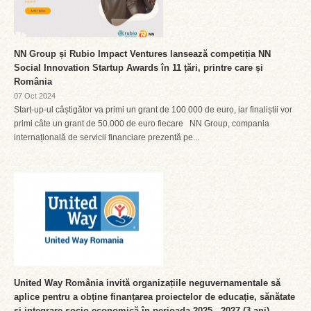
NN Group și Rubio Impact Ventures lansează competiția NN
Social Innovation Startup Awards în 11 țări, printre care și
România
07 Oct 2024
Start-up-ul câștigător va primi un grant de 100.000 de euro, iar finaliștii vor
primi câte un grant de 50.000 de euro fiecare NN Group, compania
internațională de servicii financiare prezentă pe...
United Way România invită organizațiile neguvernamentale să
aplice pentru a obține finanțarea proiectelor de educație, sănătate
și integrare socio-economică în perioada 2025 - 2027 (3 ani).