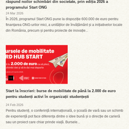
răspund noilor schimbări din societate, prin ediția 2026 a
programului Start ONG
24 Mar 2026
În 2026, programul Start ONG pune la dispoziție 600.000 de euro pentru
finanțarea ONG-urilor mici, a unităților de învățământ și a inițiativelor locale
din România, precum și pentru proiecte de inovație...
Start la înscrieri: burse de mobilitate de până la 2.000 de euro
pentru studenți activi în organizații studențești
24 Feb 2026
Pentru studenți, o conferință internațională, o școală de vară sau un schimb
de experiență pot face diferența dintre o idee bună și o direcție de carieră
sau un proiect care chiar prinde viață. Bursele...