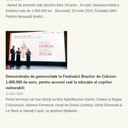
Apelul de proiecte este deschis între 19 iunie - 24 iulie; Valoarea totală a
fondului este de 1.500.000 lei. București, 19 iunie 2025. Fundația OMV
Petrom lansează fondul...
Demonstrație de generozitate la Festivalul Brazilor de Crăciun:
1.000.000 de euro, pentru accesul real la educație al copiilor
vulnerabili
11 Dec 2024
Primii trei brazi cei mai râvniți au fost: Apărătoarea Viselor, Cheers și Magia
Crăciunului: Jobenul Fermecat, creați de Doina Levintza, Omid Ghannadi &
Le Store și Salvați Copiii, cu sprijinul Ștefaniei...