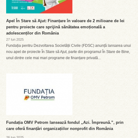
Apel În Stare să Ajut: Finanțare în valoare de 2 milioane de lei
pentru proiecte care sprijină sănătatea emoțională a
adolescenților din România
27 Iun 2025
Fundația pentru Dezvoltarea Societății Civile (FDSC) anunță lansarea unui
nou apel de proiecte În Stare să Ajut, parte din programul În Stare de Bine,
unul dintre cele mai mari programe de finanțare privată...
Fundația OMV Petrom lansează fondul „Azi. Împreună.”, prin
care oferă finanțări organizațiilor nonprofit din România
26 Iun 2025