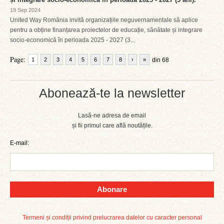
19 Sep 2024
United Way România invită organizațiile neguvernamentale să aplice
pentru a obține finanțarea proiectelor de educație, sănătate și integrare
socio-economică în perioada 2025 - 2027 (3...
Page:
1
2
3
4
5
6
7
8
›
»
din 68
Abonează-te la newsletter
Lasă-ne adresa de email
și fii primul care află noutățile.
E-mail:
Abonare
Termeni și condiții privind prelucrarea datelor cu caracter personal