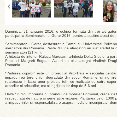
Duminica, 31 ianuarie 2016, o echipa formata din trei alergatori 
participat la Semimaratonul Gerar 2016 pentru a sustine acest dem
Semimaratonul Gerar, desfasurat in Campusul Universitatii Politehni
alergatorii din Romania. Peste 700 de alergatori au luat startul l
semimaraton (21 km).
Arhitecta de interior Raluca Muresan, arhitecta Delta Studio, a par
Petcu si Margarit Bogdan. Alaturi de ei a alergat Vladimir Drag
Romania.
“Padurea copiilor” este un proiect al ViitorPlus – asociatia pentr
impadurirea terenurilor degradate din sudul Romaniei si ingrijir
realizeaza in baza unor proiecte tehnice realizate de catre experti s
arborilor si arbustilor, cat si ingrijirea lor timp de 5-6 ani.
Delta Studio, impreuna cu brandul de mobilier Formmat, crede cu ta
respect fata de natura si generatiile viitoare. Plantarea celor 1000 
a impaduririlor si responsabilizare asupra mediului inconjurator de