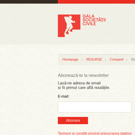
Homepage
RESURSE
Companii
De
Abonează-te la newsletter
Lasă-ne adresa de email
și fii primul care află noutățile.
E-mail:
Abonare
Termeni și condiții privind prelucrarea datelor