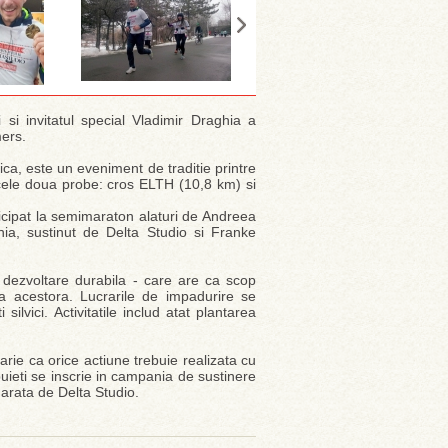
si invitatul special Vladimir Draghia a
ers.
ca, este un eveniment de traditie printre
a cele doua probe: cros ELTH (10,8 km) si
ticipat la semimaraton alaturi de Andreea
hia, sustinut de Delta Studio si Franke
u dezvoltare durabila - care are ca scop
ea acestora. Lucrarile de impadurire se
ilvici. Activitatile includ atat plantarea
rie ca orice actiune trebuie realizata cu
puieti se inscrie in campania de sustinere
marata de Delta Studio.