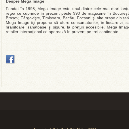
Despre Mega Image
Fondat în 1995, Mega Image este unul dintre cele mai mari lanț
reţea ce cuprinde în prezent peste 990 de magazine în Bucureşti, 
Braşov, Târgovişte, Timișoara, Bacău, Focșani şi alte oraşe din 
Mega Image îşi propune să ofere consumatorilor, în fiecare zi, se
hrănitoare, sănătoase şi sigure, la preţuri accesibile. Mega Ima
retailer internaţional ce operează în prezent pe trei continente.