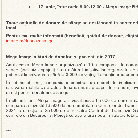
●
17 iunie, între orele 8:00-12:30 - Mega Image Br
Toate acțiunile de donare de sânge se desfășoară în partener
local.
Pentru mai multe informații (beneficii, ghidul de donare, eligibi
image.ro/doneazasange
.
Mega Image, alături de donatori și pacienți din 2017
Anul acesta, Mega Image organizează a 10-a campanie de donare
sange (inclusiv angajati) s-au alăturat inițiativelor organizate de
potențial la salvarea a până la 3.000 de vieți și la menținerea unor s
În tot acest timp, compania a construit un model de implicare
caravane mobile care aduc donarea mai aproape de oameni, invest
direct pentru donatorii de sânge.
În ultimii 3 ani, Mega Image a investit peste 85.000 de euro în 
compania a investit 13.500 de euro în dotarea Centrelor de Transfuz
2024, a direcționat 25.000 de euro către Centrul de Transfuzie Sa
centrele din București și Ploiești cu aparatură nouă în valoare total
***