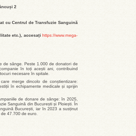
âncuși 2
iat cu Centrul de Transfuzie Sanguină
litate etc.), accesați
https://www.mega-
 de sânge. Peste 1.000 de donatori de
 companie în toți acești ani, contribuind
tocuri necesare în spitale.
 care merge dincolo de conștientizare:
iții în echipamente medicale și sprijin
campaniile de donare de sânge: în 2025,
ie Sanguină din București și Ploiești. În
nguină București, iar în 2023 a susținut
ă de 47.700 de euro.