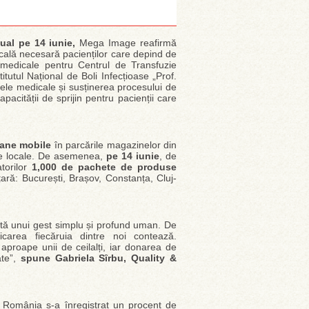
ual pe 14 iunie,
Mega Image reafirmă
cală necesară pacienților care depind de
e medicale pentru Centrul de Transfuzie
tutul Național de Boli Infecțioase „Prof.
trele medicale și susținerea procesului de
pacității de sprijin pentru pacienții care
vane mobile
în parcările magazinelor din
zie locale. De asemenea,
pe 14 iunie
, de
torilor
1,000 de pachete de produse
ară: București, Brașov, Constanța, Cluj-
rită unui gest simplu și profund uman. De
carea fiecăruia dintre noi contează.
aproape unii de ceilalți, iar donarea de
ate”,
spune
Gabriela S
ȋ
rbu, Quality &
n România s-a înregistrat un procent de