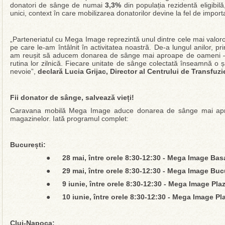
donatori de sânge de numai
3,3%
din populația rezidentă eligibil
unici, context în care mobilizarea donatorilor devine la fel de import
„Parteneriatul cu Mega Image reprezintă unul dintre cele mai valor
pe care le-am întâlnit în activitatea noastră. De-a lungul anilor, p
am reușit să aducem donarea de sânge mai aproape de oameni – în 
rutina lor zilnică. Fiecare unitate de sânge colectată înseamnă o 
nevoie”,
declară Lucia Grijac, Director al Centrului de Transfuz
Fii donator de sânge, salvează vieți!
Caravana mobilă Mega Image aduce donarea de sânge mai aproap
magazinelor. Iată programul complet:
București:
●
28 mai, între orele 8:30-12:30 - Mega Image Bas
●
29 mai, între orele 8:30-12:30 - Mega Image Buc
●
9 iunie, între orele 8:30-12:30 - Mega Image Pla
●
10 iunie, între orele 8:30-12:30 - Mega Image Pl
Cluj-Napoca: