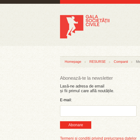
Homepage
RESURSE
Companii
Me
Abonează-te la newsletter
Lasă-ne adresa de email
și fii primul care află noutățile.
E-mail:
Abonare
Termeni și condiții privind prelucrarea datelor