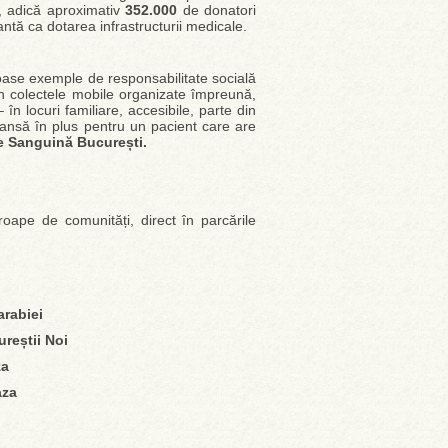
ă, adică aproximativ
352.000
de donatori
antă ca dotarea infrastructurii medicale.
oase exemple de responsabilitate socială
rin colectele mobile organizate împreună,
locuri familiare, accesibile, parte din
șansă în plus pentru un pacient care are
ie Sanguină București.
e de comunități, direct în parcările
arabiei
ureștii Noi
za
aza