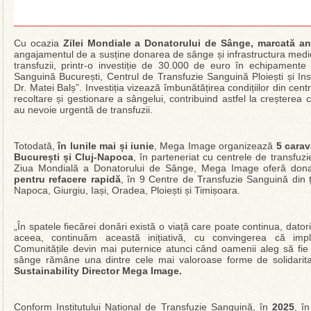
Cu ocazia
Zilei Mondiale a Donatorului de Sânge, marcată an
angajamentul de a susține donarea de sânge și infrastructura medi
transfuzii, printr-o investiție de 30.000 de euro în echipament
Sanguină București, Centrul de Transfuzie Sanguină Ploiești și Insti
Dr. Matei Balș”. Investiția vizează îmbunătățirea condițiilor din cen
recoltare și gestionare a sângelui, contribuind astfel la creșterea ca
au nevoie urgentă de transfuzii.
Totodată,
în lunile mai și iunie
, Mega Image organizează
5 cara
București și Cluj-Napoca
, în parteneriat cu centrele de transfu
Ziua Mondială a Donatorului de Sânge, Mega Image oferă dona
pentru refacere rapidă
, în 9 Centre de Transfuzie Sanguină din ț
Napoca, Giurgiu, Iași, Oradea, Ploiești și Timișoara.
„În spatele fiecărei donări există o viață care poate continua, dato
aceea, continuăm această inițiativă, cu convingerea că impli
Comunitățile devin mai puternice atunci când oamenii aleg să fie 
sânge rămâne una dintre cele mai valoroase forme de solidarit
Sustainability Director
Mega Image.
Conform Institutului Național de Transfuzie Sanguină, în
2025
, î