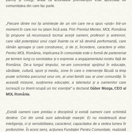
părinți și colegi, arată că activitatea premianților este apreciată de
comunitatea din care fac parte.
„Fiecare dintre noi își amintește de un om care ne-a spus «poți» într-un
moment în care noi nu știam încă asta. Prin Premiul Mentor, MOL România
își propune să recunoască tocmai acești oameni, profesori și antrenori,
care văd potențialul unui copil înainte ca el să devină performanță, care
rămân aproape și care construiesc, zi de zi, încredere, caractere și viitor.
Pentru MOL România, implicarea în comunitate este o formă de parteneriat
pe termen lung cu societatea și o expresie a angajamentului nostru față de
România. De-a lungul timpului, ne-am concentrat sprijinul în educație,
sănătate, cultură, sport și mediu, zone în care o intervenție făcută la timp
poate schimba parcursul unui om, al unei familii sau al unei comunități. În
această misiune, susținerea educației, a talentului și a oamenilor care
lucrează cu tinerii ocupă un loc esențial”
a declarat
Gábor Mozga, CEO al
MOL România
.
„Există oameni care predau o disciplină și există oameni care schimbă
destine. Cei din urmă sunt adevărații maeștri. Ei nu modelează doar
inteligența, ci și sensibilitatea, caracterul, capacitatea de a vedea lumea în
profunzime. În acest sens, acțiunea Fundației Pentru Comunitate, realizată