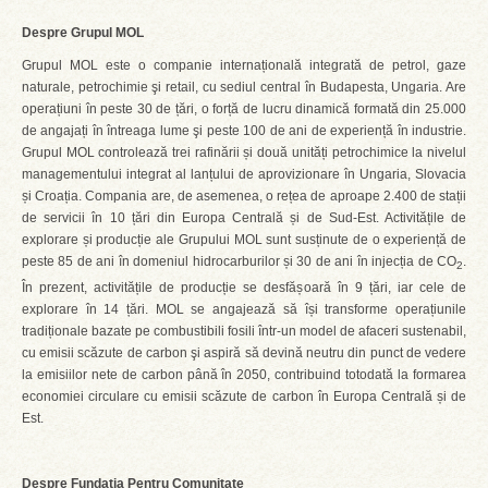
Despre Grupul MOL
Grupul MOL este o companie internațională integrată de petrol, gaze
naturale, petrochimie şi retail, cu sediul central în Budapesta, Ungaria. Are
operațiuni în peste 30 de țări, o forță de lucru dinamică formată din 25.000
de angajați în întreaga lume şi peste 100 de ani de experiență în industrie.
Grupul MOL controlează trei rafinării și două unități petrochimice la nivelul
managementului integrat al lanțului de aprovizionare în Ungaria, Slovacia
și Croația. Compania are, de asemenea, o rețea de aproape 2.400 de stații
de servicii în 10 țări din Europa Centrală și de Sud-Est. Activitățile de
explorare și producție ale Grupului MOL sunt susținute de o experiență de
peste 85 de ani în domeniul hidrocarburilor și 30 de ani în injecția de CO
.
2
În prezent, activitățile de producție se desfășoară în 9 țări, iar cele de
explorare în 14 țări. MOL se angajează să își transforme operațiunile
tradiționale bazate pe combustibili fosili într-un model de afaceri sustenabil,
cu emisii scăzute de carbon şi aspiră să devină neutru din punct de vedere
la emisiilor nete de carbon până în 2050, contribuind totodată la formarea
economiei circulare cu emisii scăzute de carbon în Europa Centrală și de
Est.
Despre Fundația Pentru Comunitate