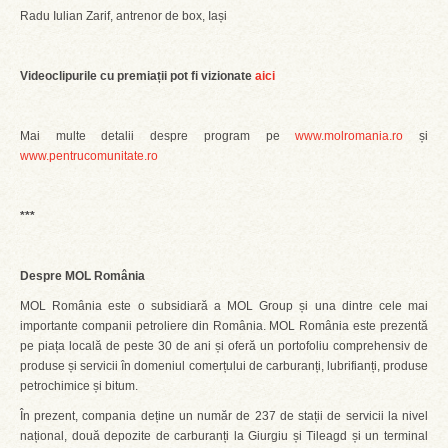
Radu Iulian Zarif, antrenor de box, Iași
Videoclipurile cu premiații pot fi vizionate
aici
Mai multe detalii despre program pe
www.molromania.ro
și
www.pentrucomunitate.ro
***
Despre MOL România
MOL România este o subsidiară a MOL Group și una dintre cele mai
importante companii petroliere din România. MOL România este prezentă
pe piața locală de peste 30 de ani și oferă un portofoliu comprehensiv de
produse și servicii în domeniul comerțului de carburanți, lubrifianți, produse
petrochimice și bitum.
În prezent, compania deține un număr de 237 de stații de servicii la nivel
național, două depozite de carburanți la Giurgiu și Tileagd și un terminal