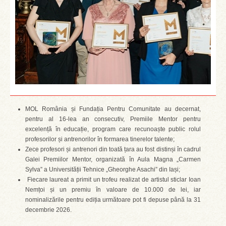
MOL România și Fundația Pentru Comunitate au decernat,
pentru al 16-lea an consecutiv, Premiile Mentor pentru
excelență în educație, program care recunoaște public rolul
profesorilor și antrenorilor în formarea tinerelor talente;
Zece profesori și antrenori din toată țara au fost distinși în cadrul
Galei Premiilor Mentor, organizată în Aula Magna „Carmen
Sylva” a Universității Tehnice „Gheorghe Asachi” din Iași;
Fiecare laureat a primit un trofeu realizat de artistul sticlar Ioan
Nemțoi și un premiu în valoare de 10.000 de lei, iar
nominalizările pentru ediția următoare pot fi depuse până la 31
decembrie 2026.