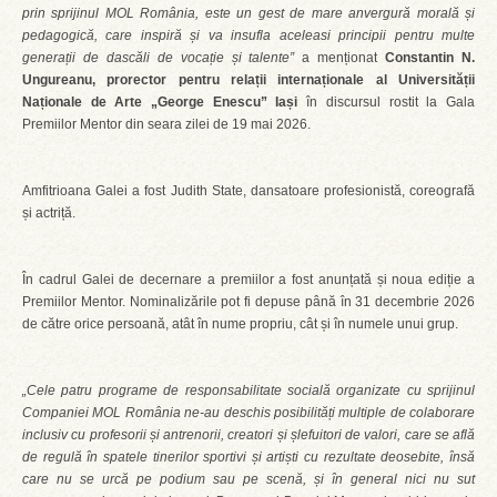
prin sprijinul MOL România, este un gest de mare anvergură morală și
pedagogică, care inspiră și va insufla aceleasi principii pentru multe
generații de dascăli de vocație și talente
”
a menționat
Constantin N.
Ungureanu, prorector pentru relații internaționale al Universității
Naționale de Arte „George Enescu” Iași
în discursul rostit la Gala
Premiilor Mentor din seara zilei de 19 mai 2026.
Amfitrioana Galei a fost Judith State, dansatoare profesionistă, coreografă
și actriță.
În cadrul Galei de decernare a premiilor a fost anunțată și noua ediție a
Premiilor Mentor. Nominalizările pot fi depuse până în 31 decembrie 2026
de către orice persoană, atât în nume propriu, cât și în numele unui grup.
„Cele patru programe de responsabilitate socială organizate cu sprijinul
Companiei MOL România ne-au deschis posibilități multiple de colaborare
inclusiv cu profesorii și antrenorii, creatori și șlefuitori de valori, care se află
de regulă în spatele tinerilor sportivi și artiști cu rezultate deosebite, însă
care nu se urcă pe podium sau pe scenă, și în general nici nu sut