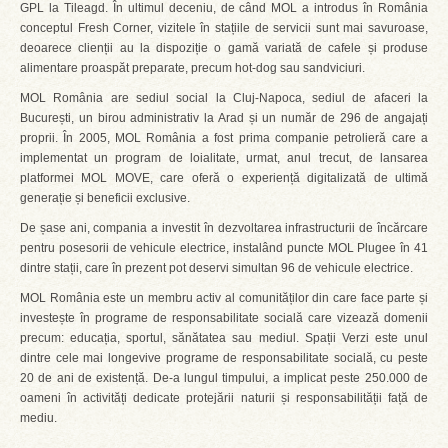
GPL la Tileagd. În ultimul deceniu, de când MOL a introdus în România
conceptul Fresh Corner, vizitele în stațiile de servicii sunt mai savuroase,
deoarece clienții au la dispoziție o gamă variată de cafele și produse
alimentare proaspăt preparate, precum hot-dog sau sandviciuri.
MOL România are sediul social la Cluj-Napoca, sediul de afaceri la
București, un birou administrativ la Arad și un număr de 296 de angajați
proprii. În 2005, MOL România a fost prima companie petrolieră care a
implementat un program de loialitate, urmat, anul trecut, de lansarea
platformei MOL MOVE, care oferă o experiență digitalizată de ultimă
generație și beneficii exclusive.
De șase ani, compania a investit în dezvoltarea infrastructurii de încărcare
pentru posesorii de vehicule electrice, instalând puncte MOL Plugee în 41
dintre stații, care în prezent pot deservi simultan 96 de vehicule electrice.
MOL România este un membru activ al comunităților din care face parte și
investește în programe de responsabilitate socială care vizează domenii
precum: educația, sportul, sănătatea sau mediul. Spații Verzi este unul
dintre cele mai longevive programe de responsabilitate socială, cu peste
20 de ani de existență. De-a lungul timpului, a implicat peste 250.000 de
oameni în activități dedicate protejării naturii și responsabilității față de
mediu.