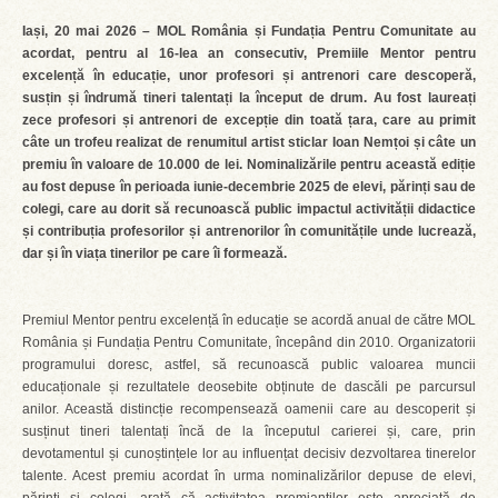
Iași, 20 mai 2026 – MOL România și Fundația Pentru Comunitate au
acordat, pentru al 16-lea an consecutiv, Premiile Mentor pentru
excelență în educație, unor profesori și antrenori care descoperă,
susțin și îndrumă tineri talentați la început de drum. Au fost laureați
zece profesori și antrenori de excepție din toată țara, care au primit
câte un trofeu realizat de renumitul artist sticlar Ioan Nemțoi și câte un
premiu în valoare de 10.000 de lei. Nominalizările pentru această ediție
au fost depuse în perioada iunie-decembrie 2025 de elevi, părinți sau de
colegi, care au dorit să recunoască public impactul activității didactice
și contribuția profesorilor și antrenorilor în comunitățile unde lucrează,
dar și în viața tinerilor pe care îi formează.
Premiul Mentor pentru excelență în educație se acordă anual de către MOL
România și Fundația Pentru Comunitate, începând din 2010. Organizatorii
programului doresc, astfel, să recunoască public valoarea muncii
educaționale și rezultatele deosebite obținute de dascăli pe parcursul
anilor. Această distincție recompensează oamenii care au descoperit și
susținut tineri talentați încă de la începutul carierei și, care, prin
devotamentul și cunoștințele lor au influențat decisiv dezvoltarea tinerelor
talente. Acest premiu acordat în urma nominalizărilor depuse de elevi,