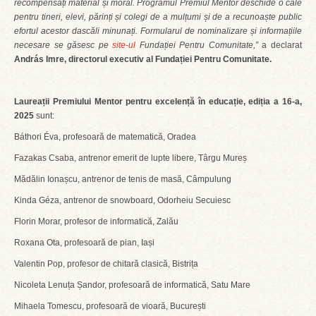
recompensați material și moral. Programul Premiul Mentor deschide o cale
pentru tineri, elevi, părinți și colegi de a mulțumi și de a recunoaște public
efortul acestor dascăli minunați. Formularul de nominalizare și informațiile
necesare se găsesc pe
site-ul
Fundației Pentru Comunitate,”
a declarat
András Imre, directorul executiv al Fundației Pentru Comunitate.
Laureații
Premiului Mentor pentru excelență în educație, ediția a 16-a,
2025
sunt:
Báthori Éva, profesoară de matematică, Oradea
Fazakas Csaba, antrenor emerit de lupte libere, Târgu Mureș
Mădălin Ionașcu, antrenor de tenis de masă, Câmpulung
Kinda Géza, antrenor de snowboard, Odorheiu Secuiesc
Florin Morar, profesor de informatică, Zalău
Roxana Ota, profesoară de pian, Iași
Valentin Pop, profesor de chitară clasică, Bistrița
Nicoleta Lenuța Șandor, profesoară de informatică, Satu Mare
Mihaela Tomescu, profesoară de vioară, București