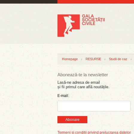
Homepage
RESURSE
Studii de caz
Abonează-te la newsletter
Lasă-ne adresa de email
și fii primul care află noutățile.
E-mail:
Abonare
Termeni și condiții privind prelucrarea datelor