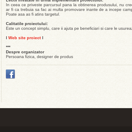
Lectii invatate in urma implementarii proiectului:
In ceea ce priveste parcursul pana la obtinerea produsului, nu cre
ar fi ca trebuia sa fac ai multa promovare inante de a incepe ca
Poate asa as fi atins targetul.
Calitatile proiectului:
Este un concept simplu, care ii ajuta pe beneficiari si care le usurea
l
Web site proiect
l
***
Despre organizator
Persoana fizica, designer de produs