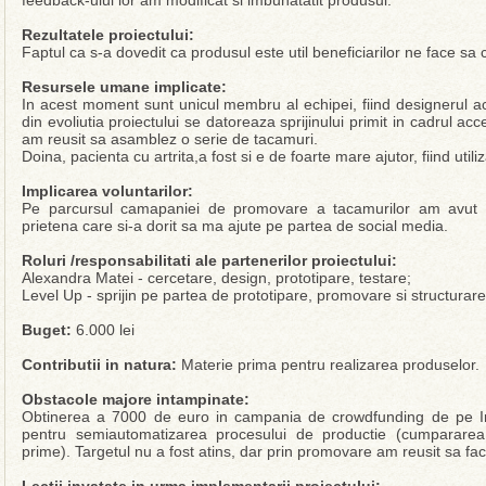
feedback-ului lor am modificat si imbunatatit produsul.
Rezultatele proiectului:
Faptul ca s-a dovedit ca produsul este util beneficiarilor ne face sa
Resursele umane implicate:
In acest moment sunt unicul membru al echipei, fiind designerul a
din evoliutia proiectului se datoreaza sprijinului primit in cadrul acc
am reusit sa asamblez o serie de tacamuri.
Doina, pacienta cu artrita,a fost si e de foarte mare ajutor, fiind utiliz
Implicarea voluntarilor:
Pe parcursul camapaniei de promovare a tacamurilor am avut sp
prietena care si-a dorit sa ma ajute pe partea de social media.
Roluri /responsabilitati ale partenerilor proiectului:
Alexandra Matei - cercetare, design, prototipare, testare;
Level Up - sprijin pe partea de prototipare, promovare si structurare 
Buget:
6.000 lei
Contributii in natura:
Materie prima pentru realizarea produselor.
Obstacole majore intampinate:
Obtinerea a 7000 de euro in campania de crowdfunding de pe I
pentru semiautomatizarea procesului de productie (cumpararea
prime). Targetul nu a fost atins, dar prin promovare am reusit sa fa