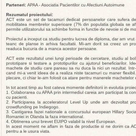
Parteneri:
APAA - Asociatia Pacientilor cu Afectiuni Autoimune
Rezumatul proiectului:
ACT este un set de tacamuri dedicat persoanelor care sufera de 
mobilitatea membrelor superioare (7% din populatia globala se afla 
permite utilizatorului sa schimbe forma in functie de nevoie si de 
Proiectul a inceput ca studiu pentru lucrea de diploma, dar am vrut 
teanc de planse in arhiva facultatii. Mi-am dorit sa creez un p
readuca bucuria de a manca acestor persoane.
ACT este rezultatul unei lungi perioade de cercetare, studiu al bolii,
prototipare si testare a prototipurilor cu ajutorul beneficiarilor. 
machete de studiu care pareau sa nu duca la nici un rezultat. Intr
cand mi-a venit ideea de a realiza niste tacamuri cu maner flexibil
plecare, ci chiar le-am folosit ca atare pentru manerele machetelor
In tot acest timp au fost cateva momente definitorii in evolutia proiec
1. Colaborarea cu APAA prin intermediul careia am participat la conf
cu pacienti.
2. Participarea la acceleratorul Level Up unde am dezvoltat p
crowdfunding pe Indiegogo.
3. Castigarea fazei nationale a concursului european Hillary Soc
Romaniei in Olanda la faza international.
4. Obtinerea unui brevet EUIPO valabil la nivel European.
In acest moment ne aflam in faza de productie si ne dorim ca A
pentru a le usura viata.