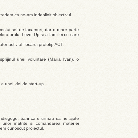
 credem ca ne-am indeplinit obiectivul.
cestui set de tacamuri, dar o mare parte
eleratorului Level Up si a familiei cu care
ator activ al fiecarui prototip ACT.
rijinul unei voluntare (Maria Ivan), o
a unei idei de start-up.
ndiegogo, bani care urmau sa ne ajute
 unor matrite si comandarea materiei
cem cunoscut proiectul.