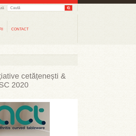
ută
RI
CONTACT
țiative cetățenești &
GSC 2020