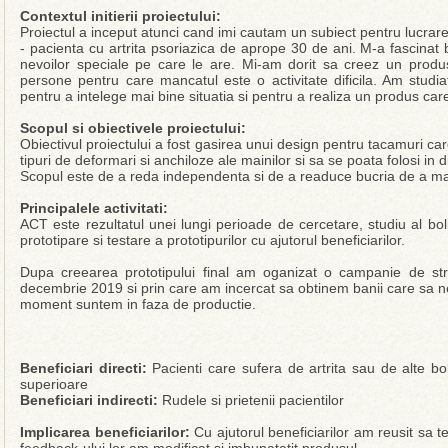
Contextul initierii proiectului:
Proiectul a inceput atunci cand imi cautam un subiect pentru lucra
- pacienta cu artrita psoriazica de aprope 30 de ani. M-a fascinat b
nevoilor speciale pe care le are. Mi-am dorit sa creez un produ
persone pentru care mancatul este o activitate dificila. Am studia
pentru a intelege mai bine situatia si pentru a realiza un produs care
Scopul si obiectivele proiectului:
Obiectivul proiectului a fost gasirea unui design pentru tacamuri care
tipuri de deformari si anchiloze ale mainilor si sa se poata folosi in dif
Scopul este de a reda independenta si de a readuce bucria de a m
Principalele activitati:
ACT este rezultatul unei lungi perioade de cercetare, studiu al bolii,
prototipare si testare a prototipurilor cu ajutorul beneficiarilor.
Dupa creearea prototipului final am oganizat o campanie de str
decembrie 2019 si prin care am incercat sa obtinem banii care sa n
moment suntem in faza de productie.
Beneficiari directi:
Pacienti care sufera de artrita sau de alte b
superioare
Beneficiari indirecti:
Rudele si prietenii pacientilor
Implicarea beneficiarilor:
Cu ajutorul beneficiarilor am reusit sa t