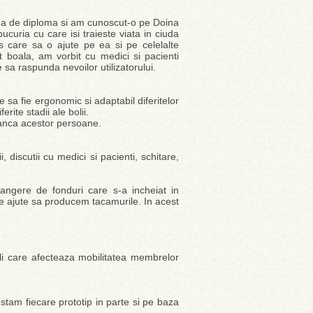
rea de diploma si am cunoscut-o pe Doina
ucuria cu care isi traieste viata in ciuda
s care sa o ajute pe ea si pe celelalte
t boala, am vorbit cu medici si pacienti
 sa raspunda nevoilor utilizatorului.
 sa fie ergonomic si adaptabil diferitelor
erite stadii ale bolii.
anca acestor persoane.
 discutii cu medici si pacienti, schitare,
angere de fonduri care s-a incheiat in
e ajute sa producem tacamurile. In acest
oli care afecteaza mobilitatea membrelor
estam fiecare prototip in parte si pe baza