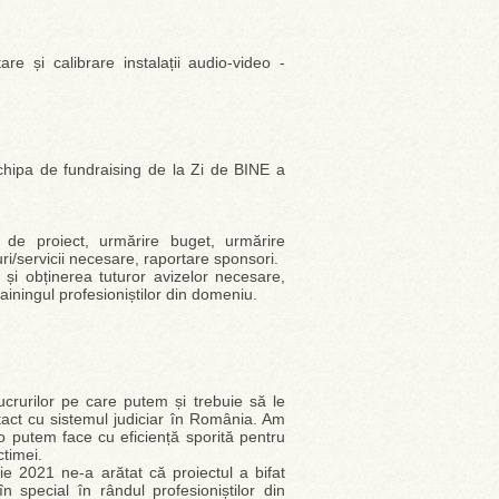
re și calibrare instalații audio-video -
chipa de fundraising de la Zi de BINE a
de proiect, urmărire buget, urmărire
ri/servicii necesare, raportare sponsori.
 și obținerea tuturor avizelor necesare,
iningul profesioniștilor din domeniu.
lucrurilor pe care putem și trebuie să le
ntact cu sistemul judiciar în România. Am
 o putem face cu eficiență sporită pentru
ctimei.
e 2021 ne-a arătat că proiectul a bifat
în special în rândul profesioniștilor din