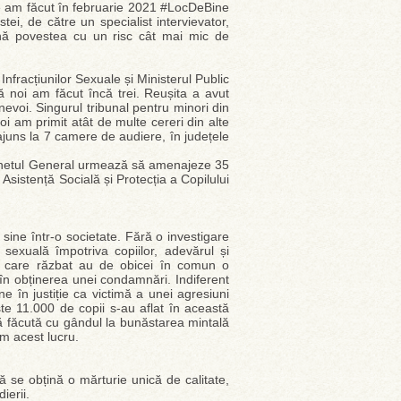
ale am făcut în februarie 2021 #LocDeBine
ei, de către un specialist intervievator,
ună povestea cu un risc cât mai mic de
nfracțiunilor Sexuale și Ministerul Public
ă noi am făcut încă trei. Reușita a avut
nevoi. Singurul tribunal pentru minori din
i am primit atât de multe cereri din alte
ajuns la 7 camere de audiere, în județele
Parchetul General urmează să amenajeze 35
Asistență Socială și Protecția a Copilului
 sine într-o societate. Fără o investigare
exuală împotriva copiilor, adevărul și
e care răzbat au de obicei în comun o
 în obținerea unei condamnări. Indiferent
ne în justiție ca victimă a unei agresiuni
ste 11.000 de copii s-au aflat în această
ură făcută cu gândul la bunăstarea mintală
m acest lucru.
 se obțină o mărturie unică de calitate,
ierii.