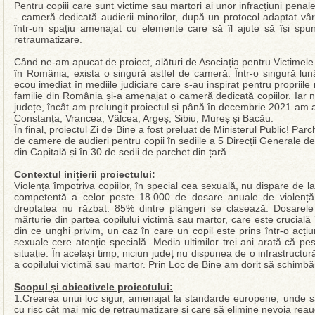
Pentru copiii care sunt victime sau martori ai unor infracțiuni pen
- cameră dedicată audierii minorilor, după un protocol adaptat vârst
într-un spațiu amenajat cu elemente care să îl ajute să își sp
retraumatizare.
Când ne-am apucat de proiect, alături de Asociația pentru Victimele I
în România, exista o singură astfel de cameră. Într-o singură lun
ecou imediat în mediile judiciare care s-au inspirat pentru propriile 
familie din România și-a amenajat o cameră dedicată copiilor. Iar no
județe, încât am prelungit proiectul și până în decembrie 2021 am 
Constanța, Vrancea, Vâlcea, Argeș, Sibiu, Mureș și Bacău.
În final, proiectul Zi de Bine a fost preluat de Ministerul Public! 
de camere de audieri pentru copii în sediile a 5 Direcții Generale de 
din Capitală și în 30 de sedii de parchet din țară.
Contextul inițierii proiectului:
Violența împotriva copiilor, în special cea sexuală, nu dispare de la
competentă a celor peste 18.000 de dosare anuale de violență s
dreptatea nu răzbat. 85% dintre plângeri se clasează. Dosarel
mărturie din partea copilului victimă sau martor, care este crucială
din ce unghi privim, un caz în care un copil este prins într-o acțiu
sexuale cere atenție specială. Media ultimilor trei ani arată că pe
situație. În același timp, niciun județ nu dispunea de o infrastruct
a copilului victimă sau martor. Prin Loc de Bine am dorit să schimbă
Scopul și obiectivele proiectului:
1.Crearea unui loc sigur, amenajat la standarde europene, unde să
cu risc cât mai mic de retraumatizare și care să elimine nevoia reaud