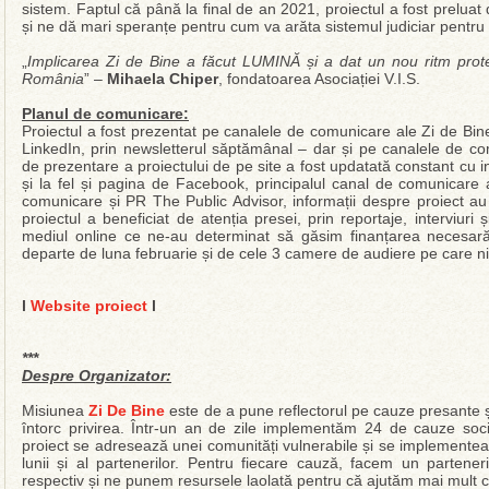
sistem. Faptul că până la final de an 2021, proiectul a fost preluat 
și ne dă mari speranțe pentru cum va arăta sistemul judiciar pentru c
„
Implicarea Zi de Bine a făcut LUMINĂ și a dat un nou ritm protecți
România
” –
Mihaela Chiper
, fondatoarea Asociației V.I.S.
Planul de comunicare:
Proiectul a fost prezentat pe canalele de comunicare ale Zi de Bi
LinkedIn, prin newsletterul săptămânal – dar și pe canalele de c
de prezentare a proiectului de pe site a fost updatată constant cu i
și la fel și pagina de Facebook, principalul canal de comunicare 
comunicare și PR The Public Advisor, informații despre proiect au 
proiectul a beneficiat de atenția presei, prin reportaje, interviuri ș
mediul online ce ne-au determinat să găsim finanțarea necesară
departe de luna februarie și de cele 3 camere de audiere pe care ni 
l
Website proiect
l
***
Despre Organizator:
Misiunea
Zi De Bine
este de a pune reflectorul pe cauze presante și
întorc privirea. Într-un an de zile implementăm 24 de cauze soci
proiect se adresează unei comunități vulnerabile și se implementează
lunii și al partenerilor. Pentru fiecare cauză, facem un parten
respectiv și ne punem resursele laolată pentru că ajutăm mai mult