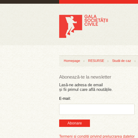
Homepage
RESURSE
Studii de caz
Abonează-te la newsletter
Lasă-ne adresa de email
și fii primul care află noutățile.
E-mail:
Abonare
Termeni și condiții privind prelucrarea datelor