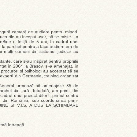
ingură cameră de audiere pentru minori.
ucrurile au început ușor, să se miște. La
Bine o fetiță de 5 ani, în cadrul unei
r la parchet pentru a face audiere era de
 mulți oameni din sistemul judiciar au
stanțe, care s-au inspirat pentru propriile
ințat în 2004 la Brașov, și-a amenajat, în
 procurori și psihologi au acceptat să se
 experți din Germania, training organizat
tul General urmează să amenajeze 35 de
archet din țară. Totodată, am primit din
adrul unui proiect diferit, primul centru
iilor din România, sub coordonarea prim-
 BINE SI V.I.S. A DUS LA SCHIMBARE
rmă întreagă