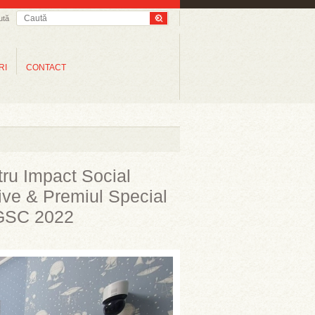
ută
RI
CONTACT
tru Impact Social
tive & Premiul Special
 GSC 2022