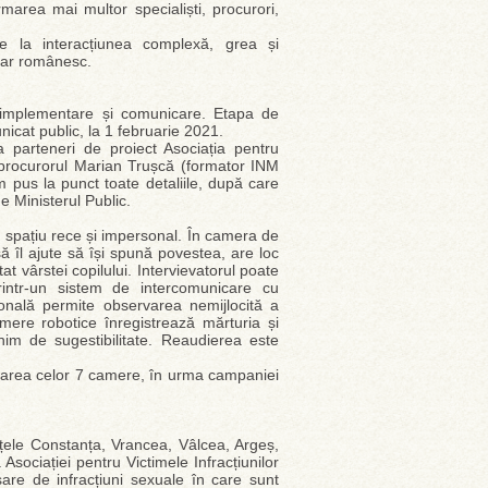
area mai multor specialiști, procurori,
vire la interacțiunea complexă, grea și
ciar românesc.
g, implementare și comunicare. Etapa de
nicat public, la 1 februarie 2021.
 parteneri de proiect Asociația pentru
m procurorul Marian Trușcă (formator INM
 pus la punct toate detaliile, după care
e Ministerul Public.
spațiu rece și impersonal. În camera de
ă îl ajute să își spună povestea, are loc
at vârstei copilului. Intervievatorul poate
rintr-un sistem de intercomunicare cu
ională permite observarea nemijlocită a
amere robotice înregistrează mărturia și
nim de sugestibilitate. Reaudierea este
jarea celor 7 camere, în urma campaniei
țele Constanța, Vrancea, Vâlcea, Argeș,
 Asociației pentru Victimele Infracțiunilor
are de infracțiuni sexuale în care sunt