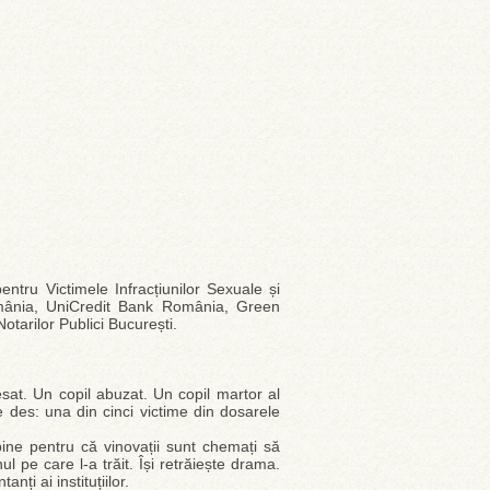
entru Victimele Infracțiunilor Sexuale și
România, UniCredit Bank România, Green
arilor Publici București.
sat. Un copil abuzat. Un copil martor al
des: una din cinci victime din dosarele
ine pentru că vinovații sunt chemați să
l pe care l-a trăit. Își retrăiește drama.
ți ai instituțiilor.