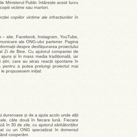
de Ministerul Public întărește acest lucru
opiii victime sau martori.
ei copiilor victime ale infracțiunilor în
ne – site, Facebook, Instagram, YouTube,
omunicare ale ONG-ului partener. Pagina
nformații despre desfășurarea proiectului
al Zi de Bine. Cu ajutorul companiei de
ajuns și în mass media tradițională, iar
i știri, care au atras reacții spontane în
 pentru a putea prelungi proiectul mai
le propusesem inițial.
 dureroase și de a ajuta acolo unde alții
ale, câte două în fiecare lună. Fiecare
 în 30 de zile, cu ajutorul sărbătoriților
eriat cu un ONG specializat în domeniul
 când cooperăm.