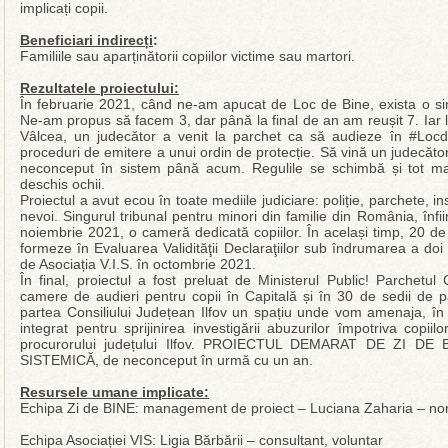
implicați copii.
Beneficiari indirecți
:
Familiile sau aparținătorii copiilor victime sau martori.
Rezultatele proiectului:
În februarie 2021, când ne-am apucat de Loc de Bine, exista o s
Ne-am propus să facem 3, dar până la final de an am reușit 7. Iar l
Vâlcea, un judecător a venit la parchet ca să audieze în #Locde
proceduri de emitere a unui ordin de protecție. Să vină un judecăto
neconceput în sistem până acum. Regulile se schimbă și tot mai
deschis ochii.
Proiectul a avut ecou în toate mediile judiciare: poliție, parchete, in
nevoi. Singurul tribunal pentru minori din familie din România, înfi
noiembrie 2021, o cameră dedicată copiilor. În același timp, 20 de
formeze în Evaluarea Validităţii Declaraţiilor sub îndrumarea a doi
de Asociația V.I.S. în octombrie 2021.
În final, proiectul a fost preluat de Ministerul Public! Parche
camere de audieri pentru copii în Capitală și în 30 de sedii de p
partea Consiliului Județean Ilfov un spațiu unde vom amenaja, în c
integrat pentru sprijinirea investigării abuzurilor împotriva cop
procurorului județului Ilfov. PROIECTUL DEMARAT DE ZI DE
SISTEMICĂ, de neconceput în urmă cu un an.
Resursele umane implicate:
Echipa Zi de BINE: management de proiect – Luciana Zaharia – no
Echipa Asociației VIS: Ligia Bărbării – consultant, voluntar