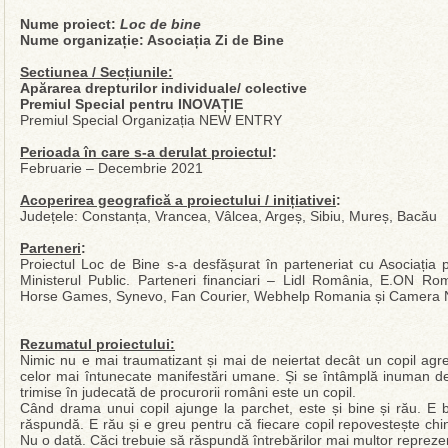
Nume proiect:
Loc de bine
Nume organizație: Asociația Zi de Bine
Sectiunea / Secțiunile:
Apărarea drepturilor individuale/ colective
Premiul Special pentru INOVAȚIE
Premiul Special Organizația NEW ENTRY
Perioada în care s-a derulat proiectul
:
Februarie – Decembrie 2021
Acoperirea geografică a proiectului / inițiativei
:
Județele: Constanța, Vrancea, Vâlcea, Argeș, Sibiu, Mureș, Bacău
Parteneri
:
Proiectul Loc de Bine s-a desfășurat în parteneriat cu Asociația p
Ministerul Public. Parteneri financiari – Lidl România, E.ON 
Horse Games, Synevo, Fan Courier, Webhelp Romania și Camera Not
Rezumatul proiectului:
Nimic nu e mai traumatizant și mai de neiertat decât un copil agre
celor mai întunecate manifestări umane. Și se întâmplă inuman de 
trimise în judecată de procurorii români este un copil.
Când drama unui copil ajunge la parchet, este și bine și rău. E b
răspundă. E rău și e greu pentru că fiecare copil repovestește chinu
Nu o dată. Căci trebuie să răspundă întrebărilor mai multor reprezentan