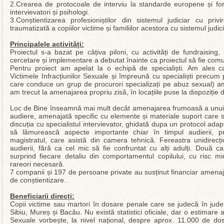
2.Crearea de protocoale de interviu la standarde europene și form
intervievatori și psihologi.
3.Conștientizarea profesioniștilor din sistemul judiciar cu pri
traumatizată a copiilor victime și familiilor acestora cu sistemul judi
Principalele activități:
Proiectul s-a bazat pe câțiva piloni, cu activități de fundraisin
cercetare și implementare a debutat înainte ca proiectul să fie comu
Pentru proiect am apelat la o echipă de specialiști. Am ales ca
Victimele Infracțiunilor Sexuale și împreună cu specialiști precu
care conduce un grup de procurori specializați pe abuz sexual) am
am trecut la amenajarea propriu zisă, în locațiile puse la dispoziție d
Loc de Bine înseamnă mai mult decât amenajarea frumoasă a unui 
audiere, amenajată specific cu elemente și materiale suport care s
discuția cu specialistul intervievator, ghidată dupa un protocol adapt
să lămurească aspecte importante chiar în timpul audierii, p
magistratul, care asistă din camera tehnică. Fereastra unidirecț
audierii, fără ca cel mic să fie confruntat cu alți adulți. Două c
surprind fiecare detaliu din comportamentul copilului, cu risc mi
rareori necesară.
7 companii și 197 de persoane private au susținut financiar amena
de conștientizare.
Beneficiarii direcți:
Copii victime sau martori în dosare penale care se judecă în jude
Sibiu, Mureș și Bacău. Nu există statistici oficiale, dar o estimare a
Sexuale vorbește, la nivel național, despre aprox. 11.000 de dos