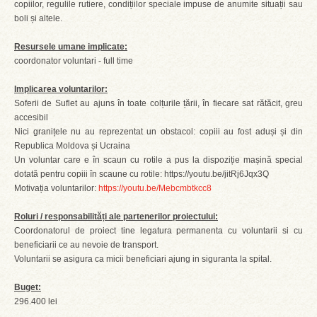
copiilor, regulile rutiere, condițiilor speciale impuse de anumite situații sau
boli și altele.
Resursele umane implicate:
coordonator voluntari - full time
Implicarea voluntarilor:
Soferii de Suflet au ajuns în toate colțurile țării, în fiecare sat rătăcit, greu
accesibil
Nici granițele nu au reprezentat un obstacol: copiii au fost aduși și din
Republica Moldova și Ucraina
Un voluntar care e în scaun cu rotile a pus la dispoziție mașină special
dotată pentru copiii în scaune cu rotile: https://youtu.be/jitRj6Jqx3Q
Motivația voluntarilor:
https://youtu.be/Mebcmbtkcc8
Roluri / responsabilități ale partenerilor proiectului:
Coordonatorul de proiect tine legatura permanenta cu voluntarii si cu
beneficiarii ce au nevoie de transport.
Voluntarii se asigura ca micii beneficiari ajung in siguranta la spital.
Buget:
296.400 lei