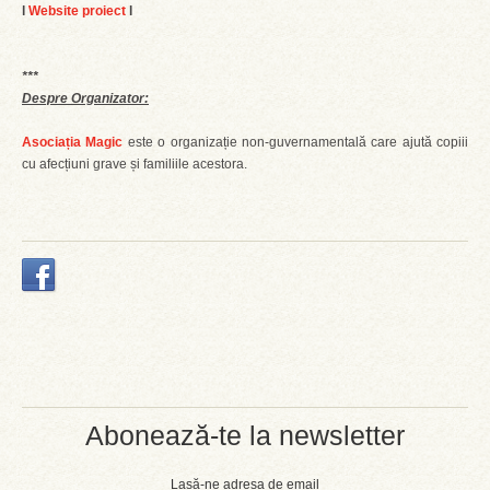
l
Website proiect
l
***
Despre Organizator:
Asociația Magic
este o organizație non-guvernamentală care ajută copiii
cu afecțiuni grave și familiile acestora.
Abonează-te la newsletter
Lasă-ne adresa de email