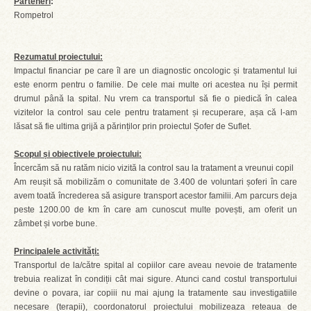
Parteneri
:
Rompetrol
Rezumatul proiectului:
Impactul financiar pe care îl are un diagnostic oncologic și tratamentul lui
este enorm pentru o familie. De cele mai multe ori acestea nu își permit
drumul până la spital. Nu vrem ca transportul să fie o piedică în calea
vizitelor la control sau cele pentru tratament și recuperare, așa că l-am
lăsat să fie ultima grijă a părinților prin proiectul Șofer de Suflet.
Scopul și obiectivele proiectului:
Încercăm să nu ratăm nicio vizită la control sau la tratament a vreunui copil
Am reușit să mobilizăm o comunitate de 3.400 de voluntari șoferi în care
avem toată încrederea să asigure transport acestor familii. Am parcurs deja
peste 1200.00 de km în care am cunoscut multe povești, am oferit un
zâmbet și vorbe bune.
Principalele activități:
Transportul de la/către spital al copiilor care aveau nevoie de tratamente
trebuia realizat în condiții cât mai sigure. Atunci cand costul transportului
devine o povara, iar copiii nu mai ajung la tratamente sau investigatiile
necesare (terapii), coordonatorul proiectului mobilizeaza reteaua de