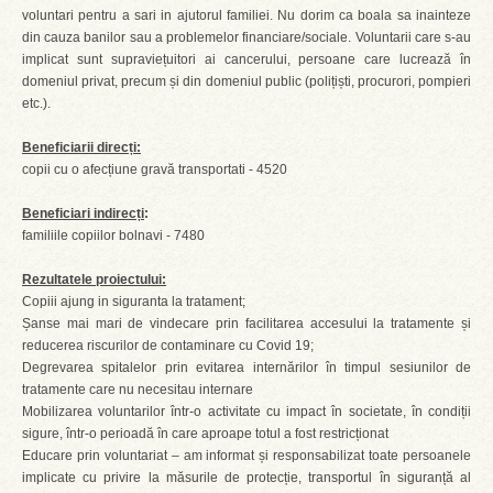
voluntari pentru a sari in ajutorul familiei. Nu dorim ca boala sa inainteze
din cauza banilor sau a problemelor financiare/sociale. Voluntarii care s-au
implicat sunt supraviețuitori ai cancerului, persoane care lucrează în
domeniul privat, precum și din domeniul public (polițiști, procurori, pompieri
etc.).
Beneficiarii direcți:
copii cu o afecțiune gravă transportati - 4520
Beneficiari indirecți
:
familiile copiilor bolnavi - 7480
Rezultatele proiectului:
Copiii ajung in siguranta la tratament;
Șanse mai mari de vindecare prin facilitarea accesului la tratamente și
reducerea riscurilor de contaminare cu Covid 19;
Degrevarea spitalelor prin evitarea internărilor în timpul sesiunilor de
tratamente care nu necesitau internare
Mobilizarea voluntarilor într-o activitate cu impact în societate, în condiții
sigure, într-o perioadă în care aproape totul a fost restricționat
Educare prin voluntariat – am informat și responsabilizat toate persoanele
implicate cu privire la măsurile de protecție, transportul în siguranță al