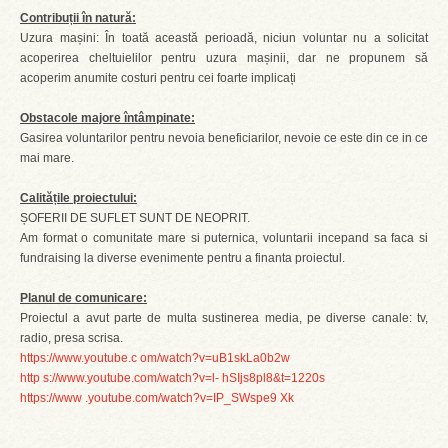
Contribuții în natură:
Uzura mașini: În toată această perioadă, niciun voluntar nu a solicitat
acoperirea cheltuielilor pentru uzura mașinii, dar ne propunem să
acoperim anumite costuri pentru cei foarte implicați
Obstacole majore întâmpinate:
Gasirea voluntarilor pentru nevoia beneficiarilor, nevoie ce este din ce in ce
mai mare.
Calitățile proiectului:
ȘOFERII DE SUFLET SUNT DE NEOPRIT.
Am format o comunitate mare si puternica, voluntarii incepand sa faca si
fundraising la diverse evenimente pentru a finanta proiectul.
Planul de comunicare:
Proiectul a avut parte de multa sustinerea media, pe diverse canale: tv,
radio, presa scrisa.
https://www.youtube.c om/watch?v=uB1skLa0b2w
http s://www.youtube.com/watch?v=l- hSIjs8pl8&t=1220s
https://www .youtube.com/watch?v=IP_SWspe9 Xk