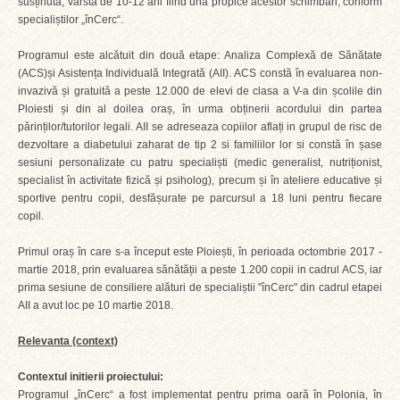
susținută, vârsta de 10-12 ani fiind una propice acestor schimbări, conform
specialiștilor „înCerc“.
Programul este alcătuit din două etape: Analiza Complexă de Sănătate
(ACS)și Asistența Individuală Integrată (AII). ACS constă în evaluarea non-
invazivă și gratuită a peste 12.000 de elevi de clasa a V-a din școlile din
Ploiesti și din al doilea oraș, în urma obținerii acordului din partea
părinților/tutorilor legali. AII se adreseaza copiilor aflați in grupul de risc de
dezvoltare a diabetului zaharat de tip 2 si familiilor lor si constă în șase
sesiuni personalizate cu patru specialiști (medic generalist, nutriționist,
specialist în activitate fizică și psiholog), precum și în ateliere educative și
sportive pentru copii, desfășurate pe parcursul a 18 luni pentru fiecare
copil.
Primul oraș în care s-a început este Ploiești, în perioada octombrie 2017 -
martie 2018, prin evaluarea sănătății a peste 1.200 copii in cadrul ACS, iar
prima sesiune de consiliere alături de specialiștii "înCerc" din cadrul etapei
AII a avut loc pe 10 martie 2018.
Relevanta (context)
Contextul initierii proiectului:
Programul „înCerc“ a fost implementat pentru prima oară în Polonia, în