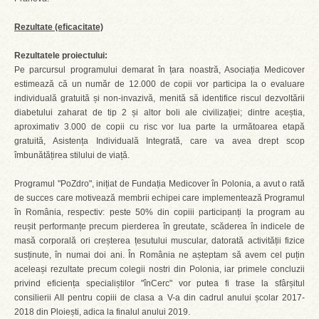
Rezultate (eficacitate)
Rezultatele proiectului:
Pe parcursul programului demarat în țara noastră, Asociația Medicover
estimează că un număr de 12.000 de copii vor participa la o evaluare
individuală gratuită și non-invazivă, menită să identifice riscul dezvoltării
diabetului zaharat de tip 2 și altor boli ale civilizației; dintre aceștia,
aproximativ 3.000 de copii cu risc vor lua parte la următoarea etapă
gratuită, Asistența Individuală Integrată, care va avea drept scop
îmbunătățirea stilului de viață.
Programul "PoZdro", inițiat de Fundația Medicover în Polonia, a avut o rată
de succes care motivează membrii echipei care implementează Programul
în România, respectiv: peste 50% din copiii participanți la program au
reușit performanțe precum pierderea în greutate, scăderea în indicele de
masă corporală ori creșterea țesutului muscular, datorată activității fizice
susținute, în numai doi ani. În România ne așteptam să avem cel puțin
aceleași rezultate precum colegii nostri din Polonia, iar primele concluzii
privind eficiența specialiștilor "înCerc" vor putea fi trase la sfârșitul
consilierii AII pentru copiii de clasa a V-a din cadrul anului școlar 2017-
2018 din Ploiești, adica la finalul anului 2019.