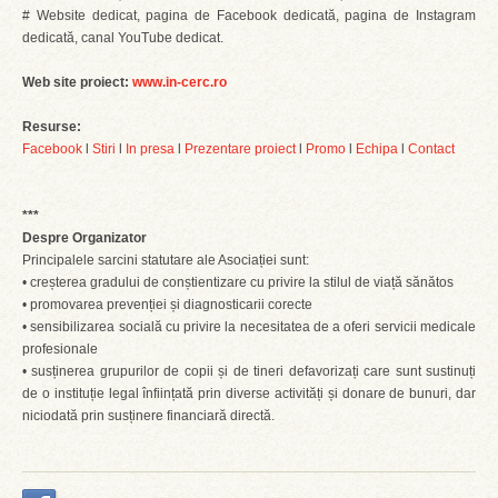
# Website dedicat, pagina de Facebook dedicată, pagina de Instagram
dedicată, canal YouTube dedicat.
Web site proiect:
www.in-cerc.ro
Resurse:
Facebook
l
Stiri
l
In presa
l
Prezentare proiect
l
Promo
l
Echipa
l
Contact
***
Despre Organizator
Principalele sarcini statutare ale Asociației sunt:
• creșterea gradului de conștientizare cu privire la stilul de viață sănătos
• promovarea prevenției și diagnosticarii corecte
• sensibilizarea socială cu privire la necesitatea de a oferi servicii medicale
profesionale
• susținerea grupurilor de copii și de tineri defavorizați care sunt sustinuți
de o instituție legal înființată prin diverse activități și donare de bunuri, dar
niciodată prin susținere financiară directă.