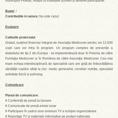
municipiul Ploiești, relația cu instituțiile școlare și familiile participante.
Buget
: /
Contributiile in natura:
Nu este cazul.
Evaluare
Calitatile proiectului
:
Gratuit, susținut financiar integral de Asociația Medicover pentru cei 12.000
copii care vor intra în program. Un program complex de prevenție a
diabetului de tip 2 din Europa - se implementează doar în Polonia de către
Fundația Medicover și în România de către Asociația Medicover. Cea mai
mare echipa interdisciplinară de specialisti care are grijă de îmbunătățirea
sănătății copiilor aflați la risc: medic generalist, consilier nutriție, specialist
activitate fizică și psiholog.
Comunicare
Planul de comunicare:
# Conferință de presă la lansare
# Comunicate de presă emise lunar
# Participare în cadrul unor emisiuni TV a echipei organizatoare
# Reportaje TV și materiale informative pe posturi naționale