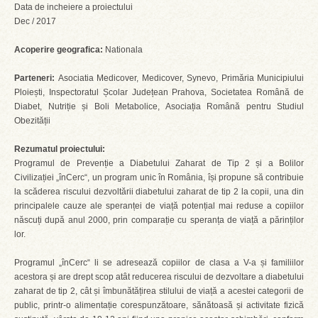
Data de incheiere a proiectului
Dec / 2017
Acoperire geografica:
Nationala
Parteneri:
Asociatia Medicover, Medicover, Synevo, Primăria Municipiului
Ploiești, Inspectoratul Școlar Județean Prahova, Societatea Română de
Diabet, Nutriție și Boli Metabolice, Asociația Română pentru Studiul
Obezității
Rezumatul proiectului:
Programul de Prevenție a Diabetului Zaharat de Tip 2 și a Bolilor
Civilizației „înCerc“, un program unic în România, își propune să contribuie
la scăderea riscului dezvoltării diabetului zaharat de tip 2 la copii, una din
principalele cauze ale speranței de viață potențial mai reduse a copiilor
născuți după anul 2000, prin comparație cu speranța de viață a părinților
lor.
Programul „înCerc“ li se adresează copiilor de clasa a V-a și familiilor
acestora și are drept scop atât reducerea riscului de dezvoltare a diabetului
zaharat de tip 2, cât și îmbunătățirea stilului de viață a acestei categorii de
public, printr-o alimentație corespunzătoare, sănătoasă și activitate fizică