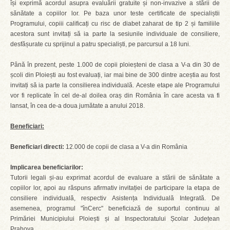
își exprimă acordul asupra evaluării gratuite și non-invazive a stării de
sănătate a copiilor lor. Pe baza unor teste certificate de specialiștii
Programului, copiii calificați cu risc de diabet zaharat de tip 2 și familiile
acestora sunt invitați să ia parte la sesiunile individuale de consiliere,
desfășurate cu sprijinul a patru specialiști, pe parcursul a 18 luni.
Până în prezent, peste 1.000 de copii ploieșteni de clasa a V-a din 30 de
școli din Ploiești au fost evaluați, iar mai bine de 300 dintre aceștia au fost
invitați să ia parte la consilierea individuală. Aceste etape ale Programului
vor fi replicate în cel de-al doilea oraș din România în care acesta va fi
lansat, în cea de-a doua jumătate a anului 2018.
Beneficiari:
Beneficiari directi:
12.000 de copii de clasa a V-a din România
Implicarea beneficiarilor:
Tutorii legali și-au exprimat acordul de evaluare a stării de sănătate a
copiilor lor, apoi au răspuns afirmativ invitației de participare la etapa de
consiliere individuală, respectiv Asistența Individuală Integrată. De
asemenea, programul "înCerc" beneficiază de suportul continuu al
Primăriei Municipiului Ploiești și al Inspectoratului Școlar Județean
Prahova.