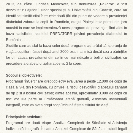
2013, de către Fundația Medicover, sub denumirea „PoZdro!“. A fost
dezvoltat cu ajutorul unor specialiști ai Universității din Gdansk, care au
identificat similitudini între cele două țări din punct de vedere a prevalenței
diabetului zaharat la copii. În România, orașul Ploiești este primul din țara
noastră în care se implementează acest program de prevenție, fiind ales în
baza statisticilor studiului PREDATORR privind prevalența diabetului în
România.
Studiile care au stat la baza celor două programe au arătat că speranța de
viață a copiilor născuți după anul 2000 este mai mică decât cea a părinților
lor din cauza prevalenței din ce în ce mai ridicate a bolilor civilizației, cu
precădere a diabetului zaharat de tip 2 la copii.
Scopul si obiectivele:
Programul "înCerc" are drept obiectiv evaluarea a peste 12.000 de copii de
clasa a V-a din România, cu privire la riscul dezvoltării diabetului zaharat
de tip 2 și a bolilor civilizației; dintre aceștia, aproximativ 3.000 de copii cu
risc vor lua parte la următoarea etapă gratuită, Asistența Individuală
Integrată, care va avea drept scop îmbunătățirea stilului de viață.
Principalele activitati:
Programul are două etape: Analiza Complexă de Sănătate și Asistența
Individuală Integrată. În cadrul Analizei Complexe de Sănătate, tutorii legali