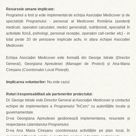
Resursele umane implicate:
Programul a fost și este implementat de echipa Asociației Medicover și de
specialiștii Programului - personal al Medicover România (asistenți
medicali, operatori calculator, medici generaliști, nutriționisti, specialiști în
activitate fizică, psihologi, personal recepție, operatori call-center etc) - in
total peste 20 de persoane implicate activ, in afara echipei Asociatiei
Medicover.
Echipa Asociației Medicover este formată din George Istrate (Director
General), Georgiana Apreutesei (Manager de Proiect) și Ana-Maria
Cireșanu (Coordonator Local Ploiești).
Implicarea voluntarilor:
Nu este cazul.
Roluri /responsabilitati ale partenerilor proiectului:
Dl. George Istrate este Director General al Asociației Medicover și contactul
echipei de implementare a Programului "înCerc" cu autoritățile locale și
guvernamentale.
D-na Georgiana Apreutesei gestionează implementarea, resursele și
respectarea calendarului Programului.
D-na Ana Maria Cireșanu coordoneaza activitățile pe plan local, în