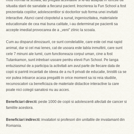
mod normal la scoala, au pregatit activitatile si le-au adaptat in functie de
situatia starii de sanatate a fiecarui pacient. Inscrierea la Fun School a fost
prezentata copiilor, adolescentilor si doctorilor sub forma unei invitatii
interactive. Atunci cand clopotelul a sunat, ingeniozitatea, materialele
educationale de cea mai buna calitate, i-au determinat pe pacienti sa
accepte imediat provocarea de a ,,veni” zilnic la scoala.
Cum au disparut dinozaurii, ce sunt constelatiile, care este cel mai rapid
animal, dar si cel mai lenes, cat de usoara este tabla inmultirii, care sunt
cele 7 minuni ale lumii, cum functioneaza corpul uman, cine a fost
Tutankamon, sunt intrebari usoare pentru elevii Fun School. Pe langa
entuziasmul de a participa la activitati am avut parte de fiecare data de
copii si parinti incantati de ideea de a nu fi privati de educatie, linistiti ca se
vor putea intoarce acasa pregatiti in orice moment sa isi reia studiile,
recunoscatori ca beneficiaza de materiale didactice interactive la care
poate nici colegii sanatosi nu au acces.
Beneficiari directi:
peste 1000 de copii si adolescenti afectati de cancer si
familile acestora.
Beneficiari indirecti:
invatatori si profesori din unitatile de invatamant din
Romania.