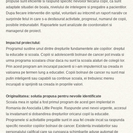
propuse sunt eficiente si raspund specific nevoilor fiecarui copil, ca sunt
adaptate situatiei de boala, nivelului de intelegere si pregatire a pacientilor.
Dupa fiecare interventie din spital, voluntarii au intocmit un raport narativ ce
surprinde felul in care s-a desfasurat activitate, progresul, numarul de copii,
posibile imbunatatiri. Rapoartele sunt analizate de coordonatori si
managerul de proiect.
Impactul proiectului:
Programul sustine unul dintre drepturile fundamentele ale copiilor: dreptul
la educatie si scoala. Copiii si adolescentii bolnavi de cancer pot invata si
urma programa scoalara chiar daca nu sunt la scoala alaturi de colegii lor.
Prin acest program am incurajat pacienti si i-am imputernicit sa creada in
valoarea pe termen lung a educatiei. Copiii bolnavi de cancer nu sunt mai
putin inteligenti sau capabili sa continue scoala, ei trebuiesc mereu
incurajati si sprijiniti sa creada in propriile valori.
Originalitatea: solutia propusa pentru nevoile identificate
Scoala mea in spital a fost primul program de acest gen implentat in
Romania de Asociatia Little People. Raspunde unei nevoi urgente, accesul
la invatamant si dobandirea drepturilor oricarui copil la educatie.
Programele si activitatile pregatite sunt in asa fel create incat sa raspunda
specific nevoilor copiilor bolnavi de cancer. Existenta invatatorilor sau
personalului calificat care sa cunoasca schimbarile aduse automat de