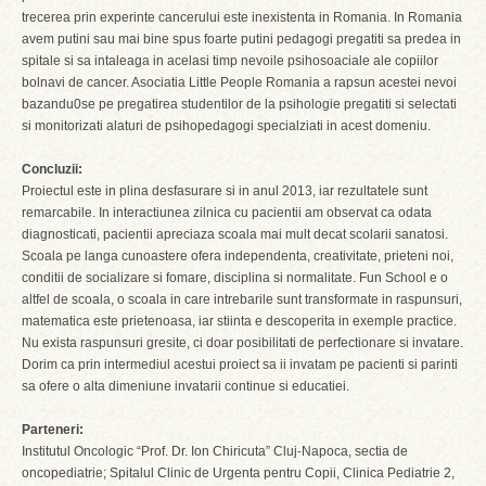
trecerea prin experinte cancerului este inexistenta in Romania. In Romania
avem putini sau mai bine spus foarte putini pedagogi pregatiti sa predea in
spitale si sa intaleaga in acelasi timp nevoile psihosoaciale ale copiilor
bolnavi de cancer. Asociatia Little People Romania a rapsun acestei nevoi
bazandu0se pe pregatirea studentilor de la psihologie pregatiti si selectati
si monitorizati alaturi de psihopedagogi specialziati in acest domeniu.
Concluzii:
Proiectul este in plina desfasurare si in anul 2013, iar rezultatele sunt
remarcabile. In interactiunea zilnica cu pacientii am observat ca odata
diagnosticati, pacientii apreciaza scoala mai mult decat scolarii sanatosi.
Scoala pe langa cunoastere ofera independenta, creativitate, prieteni noi,
conditii de socializare si fomare, disciplina si normalitate. Fun School e o
altfel de scoala, o scoala in care intrebarile sunt transformate in raspunsuri,
matematica este prietenoasa, iar stiinta e descoperita in exemple practice.
Nu exista raspunsuri gresite, ci doar posibilitati de perfectionare si invatare.
Dorim ca prin intermediul acestui proiect sa ii invatam pe pacienti si parinti
sa ofere o alta dimeniune invatarii continue si educatiei.
Parteneri:
Institutul Oncologic “Prof. Dr. Ion Chiricuta” Cluj-Napoca, sectia de
oncopediatrie; Spitalul Clinic de Urgenta pentru Copii, Clinica Pediatrie 2,