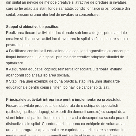
din spital au nevoie de metode creative si atractive de predare si invatare,
care sa fie adaptate starii lor de sanatate, conditiilor fizice si psihologice din
spital, precum si unui ritm lent de invatare si concentrare.
Scopul si obiectivele specifice:
Realizarea fiecarei activitati educationale sub forma de joc, prin materiale
creative si distractive, astfel incat invatarea in spital sa fie o placere si nu o
povara in plus.
# Facilitarea continuitatii educationale a copiilor diagnosticati cu cancer pe
timpul tratamentului din spital, prin metode creative adaptate situatiei de
spitalizare.
# Asigurarea educatiei copiilor, reinsertia lor scolara ulterioara, evitand
abandonul scolar sau izolarea sociala.
# Stabilirea unei exemplu de buna practica, stabilirea unor standarde
educationale pentru copiii si tinerii bolnavi de cancer spitalizati.
Principalele activitati intreprinse pentru implementarea proiectului:
Fiecare activitate propuse a fost elaborata de o echipa de specialisti
(psihologi, psihopedagogi, si experti din domenii conexe) cu scopul de a
starni interesul pacientilor de a se implica si a descoperi ca scoala poate fi
distractiva si in spital. Coordonatorii impeuna cu echipele de voluntari au
urmat un program saptamanal care cuprinde materiile care se predau in