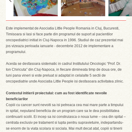
Este implementat de Asociatia Little People Romania in Cluj, Bucuresti,
Timisoara si Iasi si face parte din programul de suport al pacientilor
oncopediatrici initiat in Cluj-Napoca in 1996. Studiul de caz prezentat mai
jos vizeaza perioada ianuarie - decembrie 2012 de implementare a
programului.
Acesta se desfasoara sistematic in cadrul Institutului Oncologic “Prof. Dr.
Ion Chiricuta” din Cluj-Napoca, in fiecare dimineata timp de doua ore, de
luni pana vineri si este preluat si adaptat in celalalte 5 sectii de
oncopediatrie unde Asociatia Little People isi desfasoara activitatea zilnic.
Contextul initierii proiectului: cum au fost identificate nevoile
beneficiarilor
Copiii cu cancer sunt nevoiti sa isi petreaca cea mai mare parte a timpului
in spital, neputand beneficia de un program care sa le dea posibilitatea
continuarii scolii. Ei incep sa isi construiasca o noua lume – cea din spital –
centrata exclusiv pe tratament si lupta pentru supravietuire, indepartandu-
se enorm de la viata scolara si sociala. Mai mult decat atat, copiii si tinerii