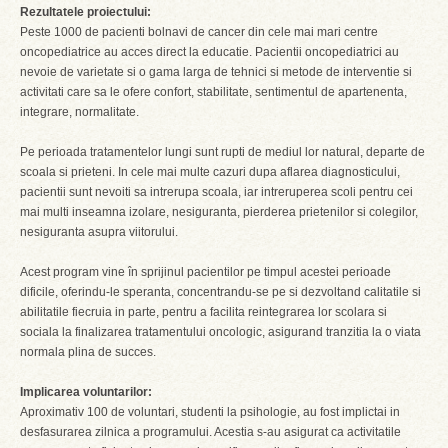
Rezultatele proiectului:
Peste 1000 de pacienti bolnavi de cancer din cele mai mari centre
oncopediatrice au acces direct la educatie. Pacientii oncopediatrici au
nevoie de varietate si o gama larga de tehnici si metode de interventie si
activitati care sa le ofere confort, stabilitate, sentimentul de apartenenta,
integrare, normalitate.
Pe perioada tratamentelor lungi sunt rupti de mediul lor natural, departe de
scoala si prieteni. In cele mai multe cazuri dupa aflarea diagnosticului,
pacientii sunt nevoiti sa intrerupa scoala, iar intreruperea scoli pentru cei
mai multi inseamna izolare, nesiguranta, pierderea prietenilor si colegilor,
nesiguranta asupra viitorului.
Acest program vine în sprijinul pacientilor pe timpul acestei perioade
dificile, oferindu-le speranta, concentrandu-se pe si dezvoltand calitatile si
abilitatile fiecruia in parte, pentru a facilita reintegrarea lor scolara si
sociala la finalizarea tratamentului oncologic, asigurand tranzitia la o viata
normala plina de succes.
Implicarea voluntarilor:
Aproximativ 100 de voluntari, studenti la psihologie, au fost implictai in
desfasurarea zilnica a programului. Acestia s-au asigurat ca activitatile