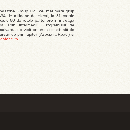
odafone Group Plc., cel mai mare grup
434 de milioane de clienti, la 31 martie
 peste 50 de retele partenere in intreaga
om. Prin intermediul Programului de
lvarea de vieti omenesti in situatii de
uri de prim ajutor (Asociatia React) si
dafone.ro
.