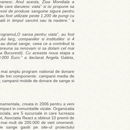
omanesc. Anul acesta, Ziua Mondiala a
 care daruiesc viata” si isi propune sa
nevoii de produse sanguine sigure pentru
au fost utilizate peste 1.200 de pungi cu
i in timpul sarcinii sau la nastere.”
a
ogramul„O sansa pentru viata”, au fost
larg, companiilor si institutiilor si 4
 au donat sange, ceea ce a contribuit la
impreuna sa renovam si sa dotam cel mai
ina Bucuresti). Cu aceasta noua etapa a
0.000 Euro.”
a declarat Angela Galeta,
l mai amplu program national de donare
nde trei componente: campanii media de
ge; campanii mobile de donare de sange si
rnamentala, creata in 2006 pentru a veni
u impact in comunitatile vizate. Organizatia
sociala, are 5 sucursale in care lucreaza
t, Asociatia React a obtinut 10 premii de
 a mai mult de 200.000 de vieti omenesti.
e sange gasiti pe site-ul proiectului