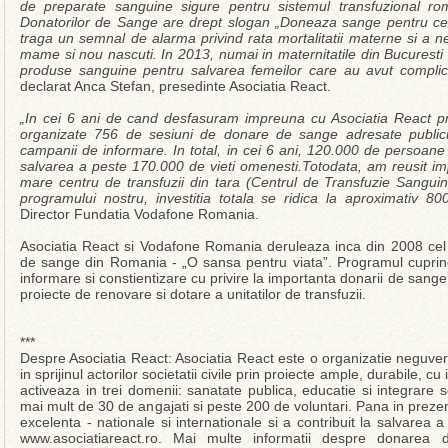
de preparate sanguine sigure pentru sistemul transfuzional r
Donatorilor de Sange are drept slogan „Doneaza sange pentru cele
traga un semnal de alarma privind rata mortalitatii materne si a 
mame si nou nascuti. In 2013, numai in maternitatile din Bucuresti 
produse sanguine pentru salvarea femeilor care au avut complicati
declarat Anca Stefan, presedinte Asociatia React.
„In cei 6 ani de cand desfasuram impreuna cu Asociatia React pr
organizate 756 de sesiuni de donare de sange adresate publicului 
campanii de informare. In total, in cei 6 ani, 120.000 de persoane
salvarea a peste 170.000 de vieti omenesti.Totodata, am reusit 
mare centru de transfuzii din tara (Centrul de Transfuzie Sangu
programului nostru, investitia totala se ridica la aproximativ 80
Director Fundatia Vodafone Romania.
Asociatia React si Vodafone Romania deruleaza inca din 2008 ce
de sange din Romania - „O sansa pentru viata”. Programul cupri
informare si constientizare cu privire la importanta donarii de san
proiecte de renovare si dotare a unitatilor de transfuzii.
***
Despre Asociatia React: Asociatia React este o organizatie neguve
in sprijinul actorilor societatii civile prin proiecte ample, durabile, c
activeaza in trei domenii: sanatate publica, educatie si integrare 
mai mult de 30 de angajati si peste 200 de voluntari. Pana in prezen
excelenta - nationale si internationale si a contribuit la salvarea
www.asociatiareact.ro. Mai multe informatii despre donarea d