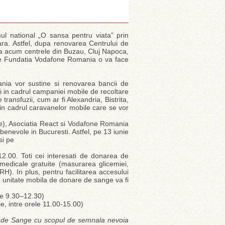
l national „O sansa pentru viata” prin
ara. Astfel, dupa renovarea Centrului de
rma acum centrele din Buzau, Cluj Napoca,
 care Fundatia Vodafone Romania o va face
nia vor sustine si renovarea bancii de
i in cadrul campaniei mobile de recoltare
 transfuzii, cum ar fi Alexandria, Bistrita,
n cadrul caravanelor mobile care se vor
ie), Asociatia React si Vodafone Romania
benevole in Bucuresti. Astfel, pe 13 iunie
si pe
12.00. Toti cei interesati de donarea de
 medicale gratuite (masurarea glicemiei,
H). In plus, pentru facilitarea accesului
 unitate mobila de donare de sange va fi
ele 9.30–12.30)
ie, intre orele 11.00-15.00)
or de Sange cu scopul de semnala nevoia