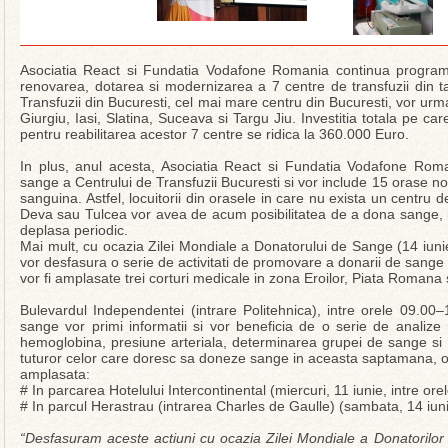
Asociatia React si Fundatia Vodafone Romania continua programu
renovarea, dotarea si modernizarea a 7 centre de transfuzii din t
Transfuzii din Bucuresti, cel mai mare centru din Bucuresti, vor u
Giurgiu, Iasi, Slatina, Suceava si Targu Jiu. Investitia totala pe
pentru reabilitarea acestor 7 centre se ridica la 360.000 Euro.
In plus, anul acesta, Asociatia React si Fundatia Vodafone Roma
sange a Centrului de Transfuzii Bucuresti si vor include 15 orase no
sanguina. Astfel, locuitorii din orasele in care nu exista un centru de
Deva sau Tulcea vor avea de acum posibilitatea de a dona sange, i
deplasa periodic.
Mai mult, cu ocazia Zilei Mondiale a Donatorului de Sange (14 iun
vor desfasura o serie de activitati de promovare a donarii de sange 
vor fi amplasate trei corturi medicale in zona Eroilor, Piata Romana 
Bulevardul Independentei (intrare Politehnica), intre orele 09.00–
sange vor primi informatii si vor beneficia de o serie de analize
hemoglobina, presiune arteriala, determinarea grupei de sange si R
tuturor celor care doresc sa doneze sange in aceasta saptamana, o
amplasata:
# In parcarea Hotelului Intercontinental (miercuri, 11 iunie, intre or
# In parcul Herastrau (intrarea Charles de Gaulle) (sambata, 14 iun
“Desfasuram aceste actiuni cu ocazia Zilei Mondiale a Donatoril