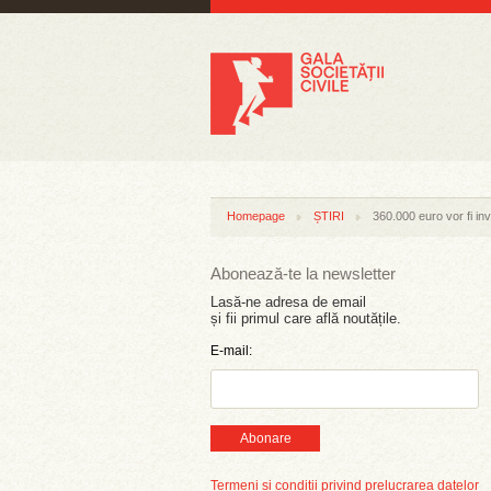
Homepage
ȘTIRI
360.000 euro vor fi inve
Abonează-te la newsletter
Lasă-ne adresa de email
și fii primul care află noutățile.
E-mail:
Abonare
Termeni și condiții privind prelucrarea datelor