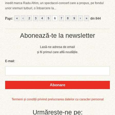
inedit marca Radu Afrim, un spectacol-concert care a propus, pe fondul
unor vremuri tulburi, o întoarcere la...
Page:
«
‹
2
3
4
5
6
7
8
9
›
»
din 844
Abonează-te la newsletter
Lasă-ne adresa de email
și fii primul care află noutățile.
E-mail:
Abonare
Termeni și condiții privind prelucrarea datelor cu caracter personal
Urmărește-ne pe: