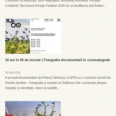
Cotroceni cu expoziția “BDF Highlights: Branding Romania Through
Creativity” Bucharest Design Festival 2026 se va desfășura sub Înaltul...
10 ani în 60 de minute | Fotografia documentară în cinematografe
20 Mai 2026
8 povești documentare de Petruț Călinescu (CdFD) cu o coloană sonoră de
Electric Brother Fotografia și sunetul se întâlnesc într-o proiecție despre
migrație și identitate, mituri și realități ...