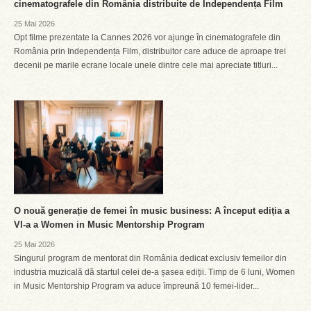
cinematografele din România distribuite de Independența Film
25 Mai 2026
Opt filme prezentate la Cannes 2026 vor ajunge în cinematografele din
România prin Independența Film, distribuitor care aduce de aproape trei
decenii pe marile ecrane locale unele dintre cele mai apreciate titluri...
O nouă generație de femei în music business: A început ediția a
VI-a a Women in Music Mentorship Program
25 Mai 2026
Singurul program de mentorat din România dedicat exclusiv femeilor din
industria muzicală dă startul celei de-a șasea ediții. Timp de 6 luni, Women
in Music Mentorship Program va aduce împreună 10 femei-lider...