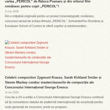
cartea „PERICOL” de Raluca Poenaru și din viitorul film
românesc pentru copii „PERICOL”!
11 Iun 2026
Într-o inițiativă originală pentru un proiect cinematografic românesc,
concursul lansat de echipa filmului „PERICOL”, SchneiderPen România și
European School of Comics le oferă copiilor și adolescenților...
Celebrii compozitori Zygmunt Krauze, Sarah Kirkland Snider și
Steven Mackey conduc masterclassurile de compoziție ale
Concursului Internațional George Enescu
11 Iun 2026
Cea de-a XX-a ediție a Concursului Internațional George Enescu continuă
să își consolideze statutul de platformă internațională de excelență pentru
noile generații de muzicieni, printr-un program...