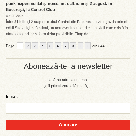
punk, experimental și noise, între 31 iulie și 2 august, în
București, la Control Club
09 Iun 2026
Între 31 iulie și 2 august, clubul Control din București devine gazda primei
ediții Stray Lights Festival, un nou eveniment dedicat muzicii care există în
afara categoriilor și formulelor previzibile. Timp de...
Page:
1
2
3
4
5
6
7
8
›
»
din 844
Abonează-te la newsletter
Lasă-ne adresa de email
și fii primul care află noutățile.
E-mail:
Abonare