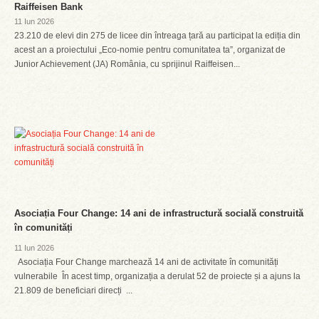
Raiffeisen Bank
11 Iun 2026
23.210 de elevi din 275 de licee din întreaga țară au participat la ediția din
acest an a proiectului „Eco-nomie pentru comunitatea ta”, organizat de
Junior Achievement (JA) România, cu sprijinul Raiffeisen...
Asociația Four Change: 14 ani de infrastructură socială construită
în comunități
11 Iun 2026
Asociația Four Change marchează 14 ani de activitate în comunități
vulnerabile În acest timp, organizația a derulat 52 de proiecte și a ajuns la
21.809 de beneficiari direcți ...