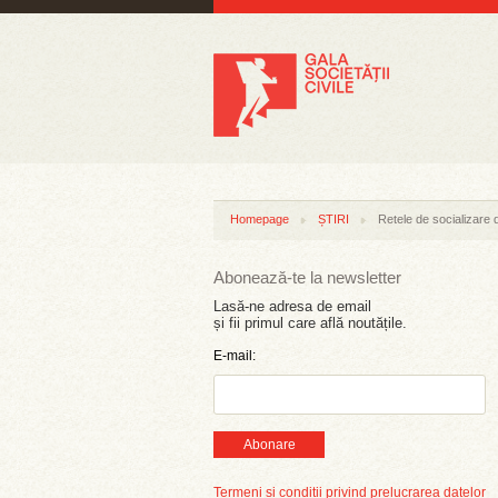
Homepage
ȘTIRI
Retele de socializare 
Abonează-te la newsletter
Lasă-ne adresa de email
și fii primul care află noutățile.
E-mail:
Abonare
Termeni și condiții privind prelucrarea datelor