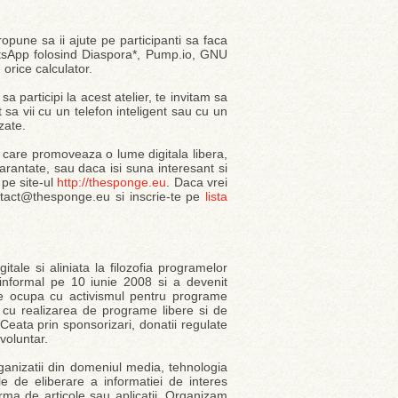
ropune sa ii ajute pe participanti sa faca
atsApp folosind Diaspora*, Pump.io, GNU
 orice calculator.
a participi la acest atelier, te invitam sa
t sa vii cu un telefon inteligent sau cu un
zate.
r care promoveaza o lume digitala libera,
garantate, sau daca isi suna interesant si
 pe site-ul
http://thesponge.eu
. Daca vrei
ontact@thesponge.eu si inscrie-te pe
lista
tale si aliniata la filozofia programelor
 informal pe 10 iunie 2008 si a devenit
se ocupa cu activismul pentru programe
i cu realizarea de programe libere si de
i Ceata prin sponsorizari, donatii regulate
voluntar.
anizatii din domeniul media, tehnologia
le de eliberare a informatiei de interes
orma de articole sau aplicatii. Organizam