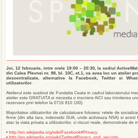
Joi, 12 februarie, intre orele 19:00 – 20:30, la sediul ActiveW
din Calea Plevnei nr. 98, bl. 10C, et.1, va avea loc un atelier pr
descentralizate, alternative la Facebook, Twitter si Wha
utilizatorilor
.
Atelierul este sustinut de Fundatia Ceata in cadrul laboratorului m
atelier este GRATUITA si necesita o inscriere AICI sau trimiterea 
rezervare prin telefon la 0716 810 100).
Majoritatea utilizatorilor de calculatoare folosesc retele de socializ
firme (din alta tara, indeosebi SUA, unde activeaza NSA) si acest f
atac la viata privata a utilizatorilor, ci riscuri reale, demonstrate d
•
http://en.wikipedia.org/wiki/Facebook#Privacy
•
http://en.wikipedia.org/wiki/Twitter#Privacy_and_security