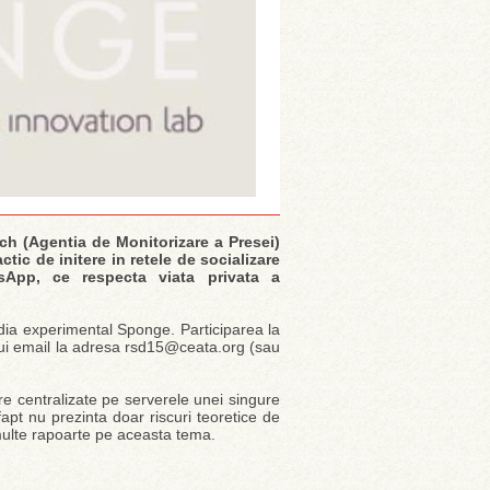
atch (Agentia de Monitorizare a Presei)
actic de initere in retele de socializare
tsApp, ce respecta viata privata a
edia experimental Sponge. Participarea la
unui email la adresa rsd15@ceata.org (sau
are centralizate pe serverele unei singure
apt nu prezinta doar riscuri teoretice de
e multe rapoarte pe aceasta tema.