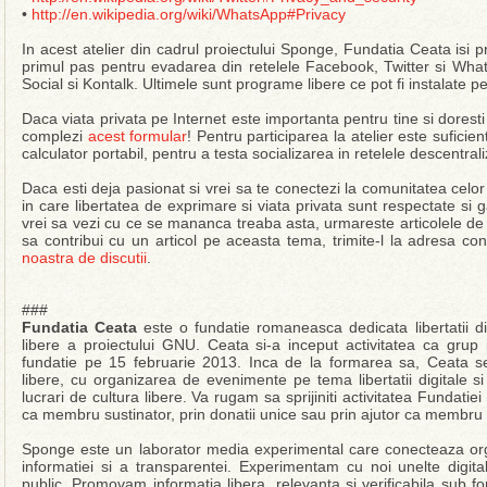
•
http://en.wikipedia.org/wiki/WhatsApp#Privacy
In acest atelier din cadrul proiectului Sponge, Fundatia Ceata isi p
primul pas pentru evadarea din retelele Facebook, Twitter si Wh
Social si Kontalk. Ultimele sunt programe libere ce pot fi instalate pe
Daca viata privata pe Internet este importanta pentru tine si doresti s
complezi
acest formular
! Pentru participarea la atelier este suficien
calculator portabil, pentru a testa socializarea in retelele descentrali
Daca esti deja pasionat si vrei sa te conectezi la comunitatea celo
in care libertatea de exprimare si viata privata sunt respectate si 
vrei sa vezi cu ce se mananca treaba asta, urmareste articolele de
sa contribui cu un articol pe aceasta tema, trimite-l la adresa c
noastra de discutii
.
###
Fundatia Ceata
este o fundatie romaneasca dedicata libertatii digi
libere a proiectului GNU. Ceata si-a inceput activitatea ca grup
fundatie pe 15 februarie 2013. Inca de la formarea sa, Ceata 
libere, cu organizarea de evenimente pe tema libertatii digitale s
lucrari de cultura libere. Va rugam sa sprijiniti activitatea Fundatie
ca membru sustinator, prin donatii unice sau prin ajutor ca membru 
Sponge este un laborator media experimental care conecteaza org
informatiei si a transparentei. Experimentam cu noi unelte digita
public. Promovam informatia libera, relevanta si verificabila sub f