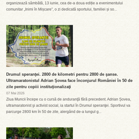
organizează sâmbătă, 13 iunie, cea de-a doua ediție a evenimentului
comunitar „Inimi în Mișcare”, o zi dedicată sportului, familiei și so...
Drumul speranţei. 2800 de kilometri pentru 2800 de şanse.
Ultramaratonistul Adrian Şovea face înconjurul României în 50 de
zile pentru copiii instituţionalizaţi
07 Mai 2026
Ziua Muncii începe cu o cursă de anduranţă fără precedent. Adrian Șovea,
ultramaratonist şi activist social, ia startul în Drumul speranţei. Sportivul va
parcurge 2800 km în 50 de zile, alergând de-a lungul g...