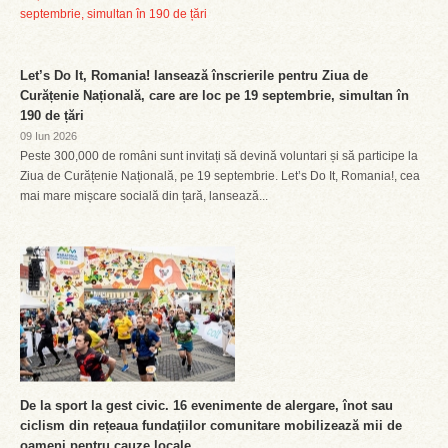
Let’s Do It, Romania! lansează înscrierile pentru Ziua de
Curățenie Națională, care are loc pe 19 septembrie, simultan în
190 de țări
09 Iun 2026
Peste 300,000 de români sunt invitați să devină voluntari și să participe la
Ziua de Curățenie Națională, pe 19 septembrie. Let’s Do It, Romania!, cea
mai mare mișcare socială din țară, lansează...
De la sport la gest civic. 16 evenimente de alergare, înot sau
ciclism din rețeaua fundațiilor comunitare mobilizează mii de
oameni pentru cauze locale