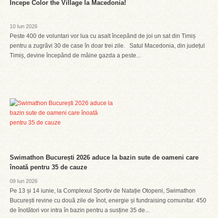
Începe Color the Village la Macedonia!
10 Iun 2026
Peste 400 de voluntari vor lua cu asalt începând de joi un sat din Timiș
pentru a zugrăvi 30 de case în doar trei zile. Satul Macedonia, din județul
Timiș, devine începând de mâine gazda a peste...
Swimathon București 2026 aduce la bazin sute de oameni care
înoată pentru 35 de cauze
09 Iun 2026
Pe 13 și 14 iunie, la Complexul Sportiv de Natație Otopeni, Swimathon
București revine cu două zile de înot, energie și fundraising comunitar. 450
de înotători vor intra în bazin pentru a susține 35 de...