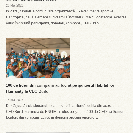
26 Mai 2026
În 2026, fundațiile comunitare organizează 16 evenimente sportive
filantropice, de la alergare și ciclism la înot sau curse cu obstacole. Acestea
aduc împreună participanți, donatori, companii, ONG-uri și...
100 de lideri din companii au lucrat pe șantierul Habitat for
Humanity la CEO Build
18 Mai 2026
Desfășurată sub sloganul „Leadership în acțiune”, ediția din acest an a
CEO Build, susținută de ENGIE, a adus pe șantier 100 de CEOs și Senior
leaders din companii active în domenii precum energie,...