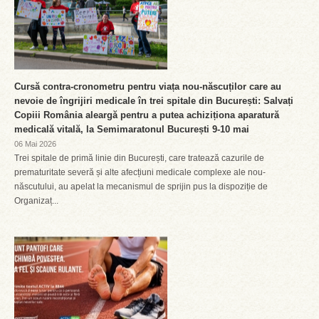
Cursă contra-cronometru pentru viața nou-născuților care au
nevoie de îngrijiri medicale în trei spitale din București: Salvați
Copiii România aleargă pentru a putea achiziționa aparatură
medicală vitală, la Semimaratonul București 9-10 mai
06 Mai 2026
Trei spitale de primă linie din București, care tratează cazurile de
prematuritate severă și alte afecțiuni medicale complexe ale nou-
născutului, au apelat la mecanismul de sprijin pus la dispoziție de
Organizaț...