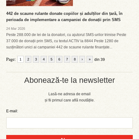
442 de scaune rulante donate copiilor și adulților din țară, în
perioada de implementare a campaniei de donații prin SMS
24 Mar 2026
Peste 288.000 de lei de la donatori, cu ajutorul SMS-urilor trimise Peste
37.000 de donații prin SMS, cu textul ACTIV la 8844 Peste 1280 de
susținători unici ai campaniei 442 de scaune rulante finanțate...
Page:
1
2
3
4
5
6
7
8
›
»
din 39
Abonează-te la newsletter
Lasă-ne adresa de email
și fii primul care află noutățile.
E-mail: