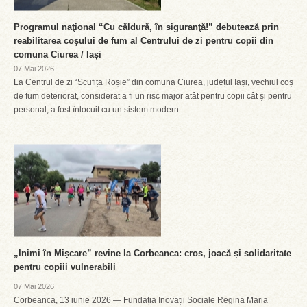
Programul naţional “Cu căldură, în siguranţă!” debutează prin
reabilitarea coşului de fum al Centrului de zi pentru copii din
comuna Ciurea / Iași
07 Mai 2026
La Centrul de zi “Scufița Roșie” din comuna Ciurea, județul Iași, vechiul coș
de fum deteriorat, considerat a fi un risc major atât pentru copii cât şi pentru
personal, a fost înlocuit cu un sistem modern...
„Inimi în Mișcare” revine la Corbeanca: cros, joacă și solidaritate
pentru copiii vulnerabili
07 Mai 2026
Corbeanca, 13 iunie 2026 — Fundația Inovații Sociale Regina Maria