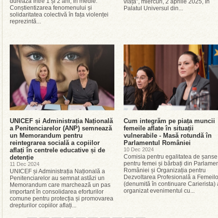
durează între 1 și 2 ani, în medie.
viață”, miercuri, 2 aprilie 2025, în
Conștientizarea fenomenului și
Palatul Universul din...
solidaritatea colectivă în fața violenței
reprezintă...
UNICEF și Administrația Națională
Cum integrăm pe piața muncii
a Penitenciarelor (ANP) semnează
femeile aflate în situații
un Memorandum pentru
vulnerabile - Masă rotundă în
reintegrarea socială a copiilor
Parlamentul României
aflați în centrele educative și de
10 Dec 2024
Comisia pentru egalitatea de șanse
detenție
pentru femei și bărbați din Parlamen
11 Dec 2024
României și Organizația pentru
UNICEF și Administrația Națională a
Dezvoltarea Profesională a Femeilo
Penitenciarelor au semnat astăzi un
(denumită în continuare Carierista)
Memorandum care marchează un pas
organizat evenimentul cu...
important în consolidarea eforturilor
comune pentru protecția și promovarea
drepturilor copiilor aflați...