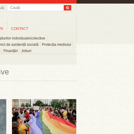
ută
RI
CONTACT
turilor individuale/colective
icii de asistență socială
Protecția mediului
t
Finanțări
Joburi
ive