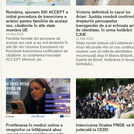
România, spunem DA! ACCEPT a
Victorie definitivă în cazul lui
inițiat procedura de transcriere a
Arian: Justiția română confirm
actelor pentru familiile de același
drepturile persoanelor
sex, căsătorite în alte state
transgender de a-și echivala ac
membre UE
de identitate, în urma hotărârii
14 Mai 2026
CJUE
Familiile formate din persoane de
11 Mai 2026
același sex care și-au unit destinele în
Statul român trebuie să îi elibereze 
alte țări din Uniunea Europeană cer
Arian Mirzarafie-Ahi un nou certifica
României transcrierea certificatelor de
naștere care să reflecte identitatea
căsătorie, cu susținerea Asociației
recunoscută deja în Marea Britanie,
ACCEPT. Miercuri, pe...
înainte de Brexit. Hotărârea în favo
bărbatului...
Proliferarea în mediul online a
Interzicerea Oradea PRIDE va fi
imaginilor ce înfățișează abuz
judecată la CEDO