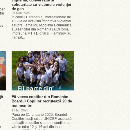
vigilență, conversație și
solidaritate cu victimele violenței
de gen
cer
09 Dec 2025
tru
În cadrul Campaniei Internaționale de
16 Zile de Activism împotriva Violenței
asupra Femeilor, Asociația Ecumenică
 de
a Bisericilor din România (AIDRom),
împreună MTH Digital și Flaminjoy, au
lansat...
ță
Fii vocea copiilor din România:
Boardul Copiilor recrutează 20 de
noi membri
15 Ian 2025
a
Până pe 31 ianuarie 2025, Boardul
Copiilor, susținut de UNICEF, așteaptă
aplicațiile copiilor și adolescenților cu
e
vârste între 12 și 16 ani din toate