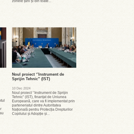
zonele țării și din toate...
Noul proiect ‘’Instrument de
Sprijin Tehnic” (IST)
10 Dec 2024
Noul proiect ‘’Instrument de Sprijin
Tehnic” (IST), finanțat de Uniunea
tul
Europeană, care va fi implementat prin
parteneriatul dintre Autoritatea
r
Națională pentru Protecția Drepturilor
 au
Copilului și Adopție și...