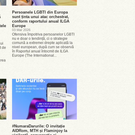
Persoanele LGBTI din Europa
ă
sunt ținta unui atac orchestrat,
conform raportului anual ILGA
tele
Europe
03 Mar 2026
Ofensiva împotriva persoanelor LGBTI
nu e doar o tendință, ci o strategie
comună a extremei drepte aplicată la
lui
nivel european, după cum se observă
t de
în Raportul anual întocmit de ILGA
Europe (The International...
area
#NumaraDarurile: O invitație
AIDRom, MTH și Flaminjoy la