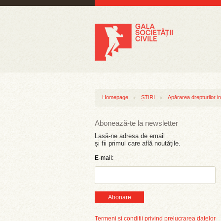
Homepage
ȘTIRI
Apărarea drepturilor in
Abonează-te la newsletter
Lasă-ne adresa de email
și fii primul care află noutățile.
E-mail:
Abonare
Termeni și condiții privind prelucrarea datelor