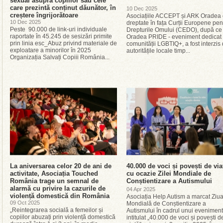
sexual asupra copiilor sau cele
care prezintă conținut dăunător, în
10 Dec 2025
creștere îngrijorătoare
Asociațiile ACCEPT și ARK Oradea 
10 Dec 2025
dreptate în fața Curții Europene pen
Peste 90.000 de link-uri individuale
Drepturile Omului (CEDO), după ce
raportate în 45.245 de sesizări primite
Oradea PRIDE - eveniment dedicat
prin linia esc_Abuz privind materiale de
comunității LGBTIQ+, a fost interzis
exploatare a minorilor în 2025
autoritățile locale timp...
Organizația Salvați Copiii România...
La aniversarea celor 20 de ani de
40.000 de voci și povești de via
activitate, Asociația Touched
cu ocazie Zilei Mondiale de
România trage un semnal de
Conștientizare a Autismului
alarmă cu privire la cazurile de
04 Apr 2025
violență domestică din România
Asociația Help Autism a marcat Ziu
09 Oct 2025
Mondială de Conștientizare a
„Reintegrarea socială a femeilor și
Autismului în cadrul unui eveniment
copiilor abuzați prin violență domestică
intitulat „40.000 de voci și povești d