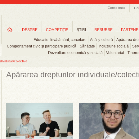
Contul meu
Ca
DESPRE
COMPETIȚIE
ŞTIRI
RESURSE
PARTENE
Educație, învățământ, cercetare
Artă şi cultură
Apărarea drep
Comportament civic şi participare publică
Sănătate
Incluziune socială
Serv
Dezvoltare economică şi socială
Voluntariat
Tinere
dividuale/colective
Apărarea drepturilor individuale/colect