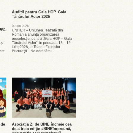
Audiții pentru Gala HOP. Gala
Tânărului Actor 2026
09 Iun 2026
 25%
UNITER – Uniunea Teatrală din
România anunţă organizarea
preselecției pentru „Gala HOP – Gala
 și
Tânărului Actor”, în perioada 13 – 15
a
iulie 2026, la Teatrul Excelsior
are
Bucureşti. Ne adresăm...
 de
Asociația Zi de BINE încheie cea
de-a treia ediție #BINEîmpreună,