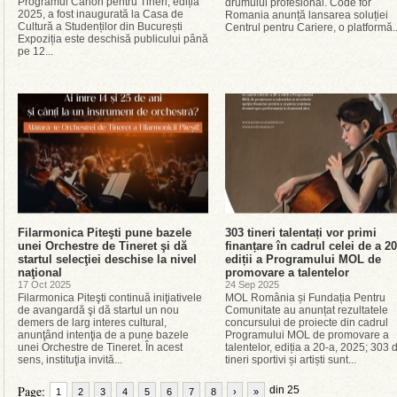
Programul Canon pentru Tineri, ediția
drumului profesional. Code for
2025, a fost inaugurată la Casa de
Romania anunță lansarea soluției
Cultură a Studenților din București
Centrul pentru Cariere, o platformă..
Expoziția este deschisă publicului până
pe 12...
Filarmonica Piteşti pune bazele
303 tineri talentați vor primi
unei Orchestre de Tineret şi dă
finanțare în cadrul celei de a 20
startul selecţiei deschise la nivel
ediții a Programului MOL de
naţional
promovare a talentelor
17 Oct 2025
24 Sep 2025
Filarmonica Piteşti continuă iniţiativele
MOL România și Fundația Pentru
de avangardă şi dă startul un nou
Comunitate au anunțat rezultatele
demers de larg interes cultural,
concursului de proiecte din cadrul
anunţând intenţia de a pune bazele
Programului MOL de promovare a
unei Orchestre de Tineret. În acest
talentelor, ediția a 20-a, 2025; 303 
sens, instituţia invită...
tineri sportivi și artiști sunt...
Page:
din 25
1
2
3
4
5
6
7
8
›
»