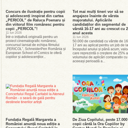
Concurs de ilustrație pentru copii
Tot mai mulți tineri vor să se
și adolescenți inspirat din cartea
angajeze înainte de vârsta
„PERICOL” de Raluca Poenaru și
majoratului. Aplicările
din viitorul film românesc pentru
candidaților din segmentul de
copii „PERICOL”!
vârstă 16-17 ani au crescut cu
11 Iun 2026
anul acesta
Într-o inițiativă originală pentru un
11 Iun 2026
proiect cinematografic românesc,
50.000 de candidați cu vârste de 16
concursul lansat de echipa filmului
17 ani au aplicat pentru un job de l
„PERICOL”, SchneiderPen România și
începutul anului și până acum, valo
European School of Comics le oferă
care reprezintă o creștere de 25% a
copiilor și adolescenților...
volumului de aplicări comparativ cu
aceeași perioadă a...
Fundația Regală Margareta a
De Ziua Copilului, peste 17.000
României anunță noua ediție a
copii cântă la Ora Copiilor by