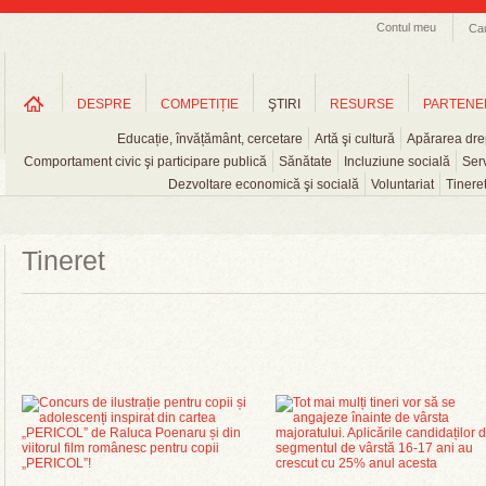
Contul meu
Ca
DESPRE
COMPETIȚIE
ŞTIRI
RESURSE
PARTENE
Educație, învățământ, cercetare
Artă şi cultură
Apărarea drep
Comportament civic şi participare publică
Sănătate
Incluziune socială
Serv
Dezvoltare economică şi socială
Voluntariat
Tinere
Tineret