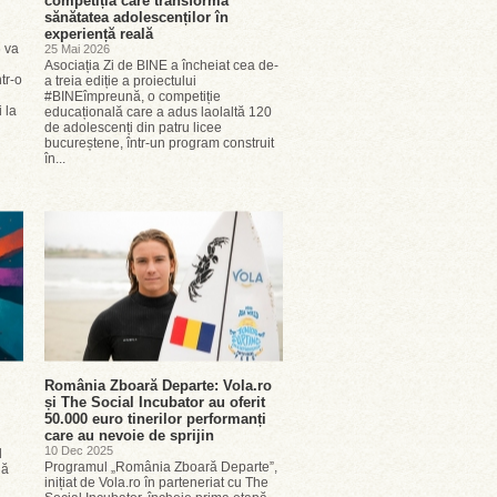
competiția care transformă
sănătatea adolescenților în
experiență reală
6 va
25 Mai 2026
Asociația Zi de BINE a încheiat cea de-
tr-o
a treia ediție a proiectului
#BINEîmpreună, o competiție
 la
educațională care a adus laolaltă 120
de adolescenți din patru licee
bucureștene, într-un program construit
în...
România Zboară Departe: Vola.ro
și The Social Incubator au oferit
50.000 euro tinerilor performanți
care au nevoie de sprijin
10 Dec 2025
l
Programul „România Zboară Departe”,
lă
inițiat de Vola.ro în parteneriat cu The