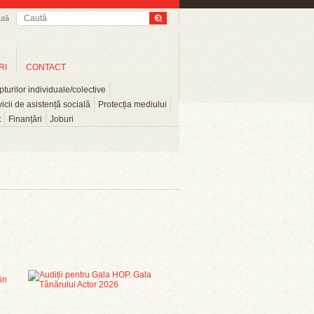
ută
RI
CONTACT
turilor individuale/colective
icii de asistență socială
Protecția mediului
t
Finanțări
Joburi