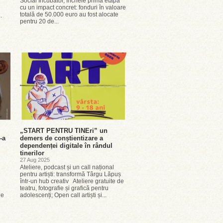
Social Incubator, încheie prima etapă
cu un impact concret: fonduri în valoare
totală de 50.000 euro au fost alocate
.
pentru 20 de...
„START PENTRU TINEri” un
-a
demers de conștientizare a
dependenței digitale în rândul
tinerilor
27 Aug 2025
Ateliere, podcast și un call național
pentru artiști: transformă Târgu Lăpuș
într-un hub creativ Ateliere gratuite de
teatru, fotografie și grafică pentru
de
adolescenți; Open call artiști și...