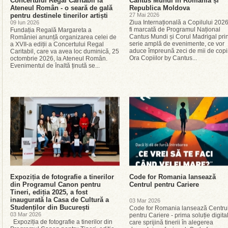
Concertului Regal Caritabil la
Cantus Mundi în România și
Ateneul Român - o seară de gală
Republica Moldova
pentru destinele tinerilor artiști
27 Mai 2026
Ziua Internațională a Copilului 202
09 Iun 2026
fi marcată de Programul Național
Fundația Regală Margareta a
Cantus Mundi și Corul Madrigal prin
României anunță organizarea celei de
serie amplă de evenimente, ce vor
a XVII-a ediții a Concertului Regal
aduce împreună zeci de mii de copii
Caritabil, care va avea loc duminică, 25
Ora Copiilor by Cantus...
octombrie 2026, la Ateneul Român.
Evenimentul de înaltă ținută se...
Expoziția de fotografie a tinerilor
Code for Romania lansează
din Programul Canon pentru
Centrul pentru Cariere
Tineri, ediția 2025, a fost
inaugurată la Casa de Cultură a
03 Mar 2026
Studenților din București
Code for Romania lansează Centru
03 Mar 2026
pentru Cariere - prima soluție digita
Expoziția de fotografie a tinerilor din
care sprijină tinerii în alegerea