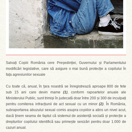
Salvați Copiii România cere Președinției, Guvernului și Parlamentului
modificări legislative, care să asigure o mai bună protecție a copilului în
fața agresiunilor sexuale
Cu toate că, anual, în țara noastră se înregistrează aproape 800 de fete
sub 15 ani care devin mame
(1)
, conform rapoartelor anuale ale
Ministerului Public, sunt trimiși în judecată doar între 200 și 300 de inculpați
pentru comiterea infracțiunii de act sexual cu un minor
(2)
. În România,
subraportarea abuzului sexual comis asupra copiilor a atins un nivel acut,
dacă ținem seama de faptul că sistemul de asistență socială și protecție a
drepturilor copilului identifică sau primește sesizări pentru doar 1.000 de
cazuri anual.