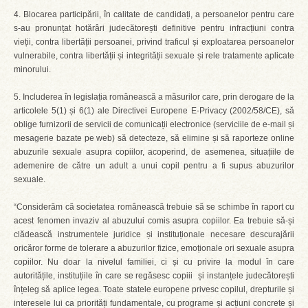
4. Blocarea participării, în calitate de candidați, a persoanelor pentru care
s-au pronunțat hotărâri judecătorești definitive pentru infracțiuni contra
vieții, contra libertății persoanei, privind traficul și exploatarea persoanelor
vulnerabile, contra libertății și integrității sexuale și rele tratamente aplicate
minorului.
5. Includerea în legislația românească a măsurilor care, prin derogare de la
articolele 5(1) și 6(1) ale Directivei Europene E-Privacy (2002/58/CE), să
oblige furnizorii de servicii de comunicații electronice (serviciile de e-mail și
mesagerie bazate pe web) să detecteze, să elimine și să raporteze online
abuzurile sexuale asupra copiilor, acoperind, de asemenea, situațiile de
ademenire de către un adult a unui copil pentru a fi supus abuzurilor
sexuale.
“Considerăm că societatea românească trebuie să se schimbe în raport cu
acest fenomen invaziv al abuzului comis asupra copiilor. Ea trebuie să-și
clădească instrumentele juridice și instituționale necesare descurajării
oricăror forme de tolerare a abuzurilor fizice, emoționale ori sexuale asupra
copiilor. Nu doar la nivelul familiei, ci și cu privire la modul în care
autoritățile, instituțiile în care se regăsesc copiii și instanțele judecătorești
înțeleg să aplice legea. Toate statele europene privesc copilul, drepturile și
interesele lui ca priorități fundamentale, cu programe și acțiuni concrete și