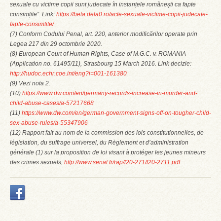
sexuale cu victime copii sunt judecate în instanțele românești ca fapte
consimțite”. Link:
https://beta.dela0.ro/acte-sexuale-victime-copii-judecate-
fapte-consimtite/
(7) Conform Codului Penal, art. 220, anterior modificărilor operate prin
Legea 217 din 29 octombrie 2020.
(8) European Court of Human Rights, Case of M.G.C. v. ROMANIA
(Application no. 61495/11), Strasbourg 15 March 2016. Link decizie:
http://hudoc.echr.coe.int/eng?i=001-161380
(9) Vezi nota 2.
(10)
https://www.dw.com/en/germany-records-increase-in-murder-and-
child-abuse-cases/a-57217668
(11)
https://www.dw.com/en/german-government-signs-off-on-tougher-child-
sex-abuse-rules/a-55347906
(12) Rapport fait au nom de la commission des lois constitutionnelles, de
législation, du suffrage universel, du Règlement et d’administration
générale (1) sur la proposition de loi visant à protéger les jeunes mineurs
des crimes sexuels,
http://www.senat.fr/rap/l20-271/l20-2711.pdf