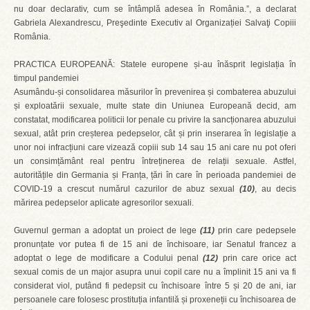
nu doar declarativ, cum se întâmplă adesea în România.”, a declarat
Gabriela Alexandrescu, Preşedinte Executiv al Organizației Salvaţi Copiii
România.
PRACTICA EUROPEANĂ: Statele europene și-au înăsprit legislația în
timpul pandemiei
Asumându-și consolidarea măsurilor în prevenirea și combaterea abuzului
și exploatării sexuale, multe state din Uniunea Europeană decid, am
constatat, modificarea politicii lor penale cu privire la sancționarea abuzului
sexual, atât prin creșterea pedepselor, cât și prin inserarea în legislație a
unor noi infracțiuni care vizează copiii sub 14 sau 15 ani care nu pot oferi
un consimțământ real pentru întreținerea de relații sexuale. Astfel,
autoritățile din Germania și Franța, țări în care în perioada pandemiei de
COVID-19 a crescut numărul cazurilor de abuz sexual
(10)
, au decis
mărirea pedepselor aplicate agresorilor sexuali.
Guvernul german a adoptat un proiect de lege
(11)
prin care pedepsele
pronunțate vor putea fi de 15 ani de închisoare, iar Senatul francez a
adoptat o lege de modificare a Codului penal
(12)
prin care orice act
sexual comis de un major asupra unui copil care nu a împlinit 15 ani va fi
considerat viol, putând fi pedepsit cu închisoare între 5 și 20 de ani, iar
persoanele care folosesc prostituția infantilă și proxeneții cu închisoarea de