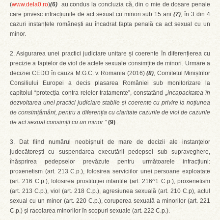
(
www.dela0.ro
)
(6)
au condus la concluzia că, din o mie de dosare penale
care privesc infracțiunile de act sexual cu minori sub 15 ani
(7)
, în 3 din 4
cazuri instanțele românești au încadrat fapta penală ca act sexual cu un
minor.
2. Asigurarea unei practici judiciare unitare și coerente în diferențierea cu
precizie a faptelor de viol de actele sexuale consimțite de minori. Urmare a
deciziei CEDO în cauza M.G.C. v. Romania (2016)
(8)
, Comitetul Miniștrilor
Consiliului Europei a decis plasarea României sub monitorizare la
capitolul “protecția contra relelor tratamente”, constatând
„incapacitatea în
dezvoltarea unei practici judiciare stabile și coerente cu privire la noțiunea
de consimțământ, pentru a diferenția cu claritate cazurile de viol de cazurile
de act sexual consimțit cu un minor.”
(9)
3. Dat fiind numărul neobișnuit de mare de decizii ale instanțelor
judecătorești cu suspendarea executării pedepsei sub supraveghere,
înăsprirea pedepselor prevăzute pentru următoarele infracțiuni:
proxenetism (art. 213 C.p.), folosirea serviciilor unei persoane exploatate
(art. 216 C.p.), folosirea prostituției infantile (art. 216^1 C.p.), proxenetism
(art. 213 C.p.), viol (art. 218 C.p.), agresiunea sexuală (art. 210 C.p), actul
sexual cu un minor (art. 220 C.p.), coruperea sexuală a minorilor (art. 221
C.p.) și racolarea minorilor în scopuri sexuale (art. 222 C.p.).