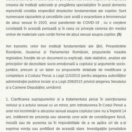
crearea de instituții adecvate și pregătirea specialiștilor în acest domeniu
reprezintă condiția respectării drepturilor fundamentale ale copiilor. Sunt
numeroase rapoartele și cercetările care arată o exacerbare a fenomenului
de abuz sexual în 2020, anul pandemiei de COVID-19 , cu o creștere
constatată în această perioadă și în ceea ce privește cererea din mediul
online de materiale care conțin forme de abuz sexual asupra copiilor.
(5)
Am transmis celor trei instituții fundamentale ale țării, Președintele
României, Guvernul și Parlamentul României, propunerile noastre
legislative, însoțite de un document cu explicații, date statistice, analize ale
principiilor de dezvoltare socio-emoțională a copilului și argumente socio-
juridice, precum și un tabel cu propunerile detaliate de modificare și
completare a Codului Penal, a Legii 115/2015 pentru alegerea autorităților
administrației publice locale și a Legii 208/2015 privind alegerea Senatului
și a Camerei Deputaților, urmărind:
1. Clarificarea suprapunerilor și a tratamentului penal în sancționarea
violului și a actului sexual cu un minor, prin introducerea în Codul Penal a
unei noi incriminări a abuzului sexual asupra copilului care nu a împlinit 14
ani, indiferent de prezența sau absența unor acte de constrângere fizică,
morală sau de punerea sa în imposibilitate de a se apăra ori de a-și
exprima voința sau profitând de această stare. Investigațiile jurnalistice