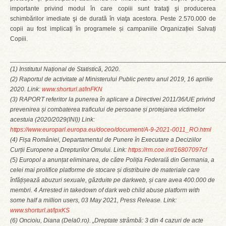
importante privind modul în care copiii sunt trataţi şi producerea
schimbărilor imediate şi de durată în viaţa acestora. Peste 2.570.000 de
copii au fost implicați în programele și campaniile Organizației Salvați
Copiii.
_____________________________________________________________
(1) Institutul Național de Statistică, 2020.
(2) Raportul de activitate al Ministerului Public pentru anul 2019, 16 aprilie
2020. Link:
www.shorturl.at/lnFKN
(3) RAPORT referitor la punerea în aplicare a Directivei 2011/36/UE privind
prevenirea și combaterea traficului de persoane și protejarea victimelor
acestuia (2020/2029(INI)) Link:
https://www.europarl.europa.eu/doceo/document/A-9-2021-0011_RO.html
(4) Fișa României, Departamentul de Punere în Executare a Deciziilor
Curții Europene a Drepturilor Omului. Link:
https://rm.coe.int/16807097cf
(5) Europol a anunțat eliminarea, de către Poliția Federală din Germania, a
celei mai prolifice platforme de stocare și distribuire de materiale care
înfățișează abuzuri sexuale, găzduite pe darkweb, și care avea 400.000 de
membri. 4 Arrested in takedown of dark web child abuse platform with
some half a million users, 03 May 2021, Press Release. Link:
www.shorturl.at/lpxKS
(6) Oncioiu, Diana (Dela0.ro). „Dreptate strâmbă: 3 din 4 cazuri de acte