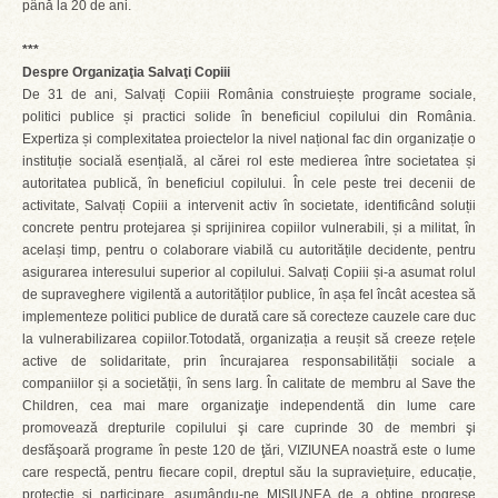
până la 20 de ani.
***
Despre Organizaţia Salvaţi Copiii
De 31 de ani, Salvați Copiii România construiește programe sociale,
politici publice și practici solide în beneficiul copilului din România.
Expertiza și complexitatea proiectelor la nivel național fac din organizație o
instituție socială esențială, al cărei rol este medierea între societatea și
autoritatea publică, în beneficiul copilului. În cele peste trei decenii de
activitate, Salvați Copiii a intervenit activ în societate, identificând soluții
concrete pentru protejarea și sprijinirea copiilor vulnerabili, și a militat, în
același timp, pentru o colaborare viabilă cu autoritățile decidente, pentru
asigurarea interesului superior al copilului. Salvați Copiii și-a asumat rolul
de supraveghere vigilentă a autorităților publice, în așa fel încât acestea să
implementeze politici publice de durată care să corecteze cauzele care duc
la vulnerabilizarea copiilor.Totodată, organizația a reușit să creeze rețele
active de solidaritate, prin încurajarea responsabilității sociale a
companiilor și a societății, în sens larg. În calitate de membru al Save the
Children, cea mai mare organizaţie independentă din lume care
promovează drepturile copilului şi care cuprinde 30 de membri şi
desfăşoară programe în peste 120 de ţări, VIZIUNEA noastră este o lume
care respectă, pentru fiecare copil, dreptul său la supraviețuire, educație,
protecție și participare, asumându-ne MISIUNEA de a obţine progrese