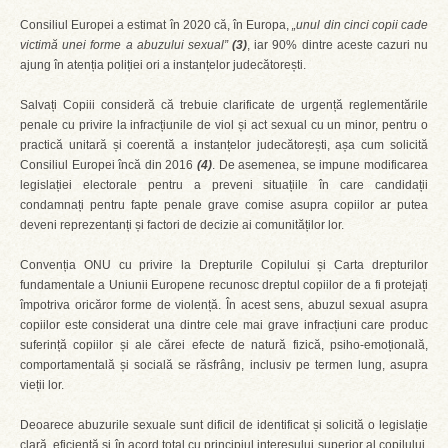
Consiliul Europei a estimat în 2020 că, în Europa,
„unul din cinci copii cade
victimă unei forme a abuzului sexual”
(3)
, iar 90% dintre aceste cazuri nu
ajung în atenția poliției ori a instanțelor judecătorești.
Salvați Copiii consideră că trebuie clarificate de urgență reglementările
penale cu privire la infracțiunile de viol și act sexual cu un minor, pentru o
practică unitară și coerentă a instanțelor judecătorești, așa cum solicită
Consiliul Europei încă din 2016
(4)
. De asemenea, se impune modificarea
legislației electorale pentru a preveni situațiile în care candidații
condamnați pentru fapte penale grave comise asupra copiilor ar putea
deveni reprezentanți și factori de decizie ai comunităților lor.
Convenția ONU cu privire la Drepturile Copilului și Carta drepturilor
fundamentale a Uniunii Europene recunosc dreptul copiilor de a fi protejați
împotriva oricăror forme de violență. În acest sens, abuzul sexual asupra
copiilor este considerat una dintre cele mai grave infracțiuni care produc
suferință copiilor și ale cărei efecte de natură fizică, psiho-emoțională,
comportamentală și socială se răsfrâng, inclusiv pe termen lung, asupra
vieții lor.
Deoarece abuzurile sexuale sunt dificil de identificat și solicită o legislație
clară, eficientă și în acord total cu principiul interesului superior al copilului,