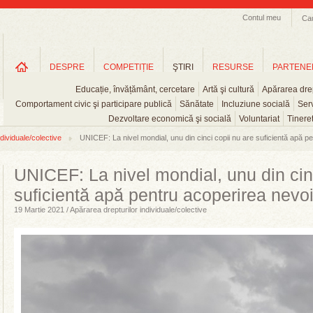
Contul meu
Ca
DESPRE
COMPETIȚIE
ŞTIRI
RESURSE
PARTENE
Educație, învățământ, cercetare
Artă şi cultură
Apărarea drep
Comportament civic şi participare publică
Sănătate
Incluziune socială
Serv
Dezvoltare economică şi socială
Voluntariat
Tinere
dividuale/colective
UNICEF: La nivel mondial, unu din cinci copii nu are suficientă apă pen
UNICEF: La nivel mondial, unu din cinc
suficientă apă pentru acoperirea nevoil
19 Martie 2021 / Apărarea drepturilor individuale/colective