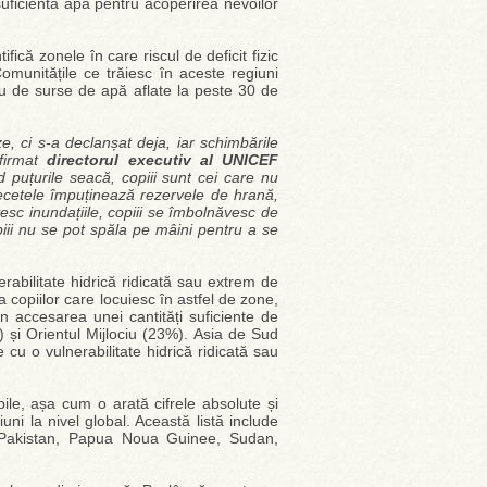
suficientă apă pentru acoperirea nevoilor
tifică zonele în care riscul de deficit fizic
munitățile ce trăiesc în aceste regiuni
u de surse de apă aflate la peste 30 de
, ci s-a declanșat deja, iar schimbările
afirmat
directorul executiv al UNICEF
d puțurile seacă, copiii sunt cei care nu
cetele împuținează rezervele de hrană,
vesc inundațiile, copiii se îmbolnăvesc de
iii nu se pot spăla pe mâini pentru a se
nerabilitate hidrică ridicată sau extrem de
 copiilor care locuiesc în astfel de zone,
în accesarea unei cantități suficiente de
și Orientul Mijlociu (23%). Asia de Sud
cu o vulnerabilitate hidrică ridicată sau
bile, așa cum o arată cifrele absolute și
țiuni la nivel global. Această listă include
a, Pakistan, Papua Noua Guinee, Sudan,