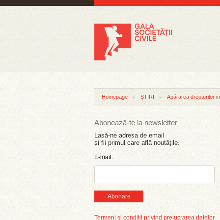
Homepage
ȘTIRI
Apărarea drepturilor in
Abonează-te la newsletter
Lasă-ne adresa de email
și fii primul care află noutățile.
E-mail:
Abonare
Termeni și condiții privind prelucrarea datelor