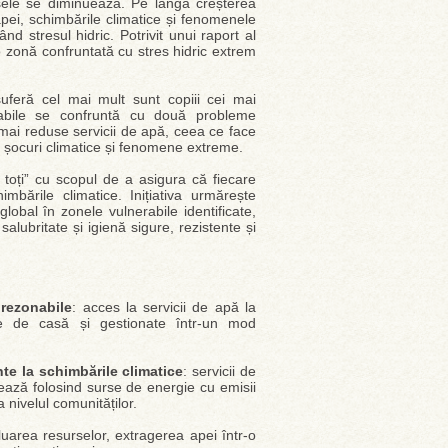
sele se diminuează. Pe lângă creșterea
apei, schimbările climatice și fenomenele
d stresul hidric. Potrivit unui raport al
o zonă confruntată cu stres hidric extrem
suferă cel mai mult sunt copiii cei mai
nerabile se confruntă cu două probleme
 mai reduse servicii de apă, ceea ce face
la șocuri climatice și fenomene extreme.
toți” cu scopul de a asigura că fiecare
mbările climatice. Inițiativa urmărește
lobal în zonele vulnerabile identificate,
lubritate și igienă sigure, rezistente și
 rezonabile
: acces la servicii de apă la
ape de casă și gestionate într-un mod
nte la schimbările climatice
: servicii de
onează folosind surse de energie cu emisii
 nivelul comunităților.
luarea resurselor, extragerea apei într-o