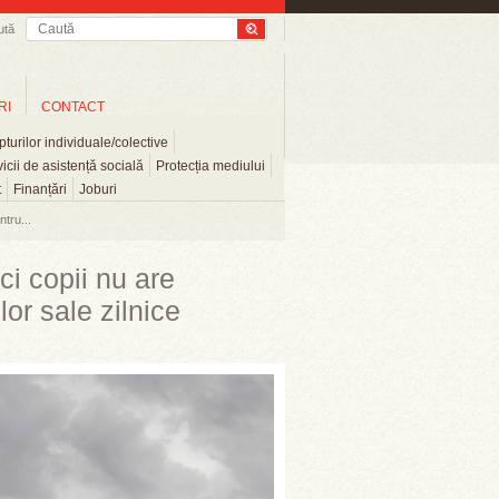
ută
RI
CONTACT
turilor individuale/colective
icii de asistență socială
Protecția mediului
t
Finanțări
Joburi
tru...
i copii nu are
or sale zilnice