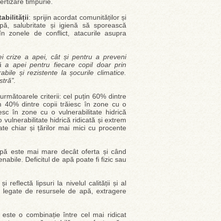
ertizare timpurie.
bilității
: sprijin acordat comunităților și
apă, salubritate și igienă să sporească
în zonele de conflict, atacurile asupra
 crize a apei, cât și pentru a preveni
 a apei pentru fiecare copil doar prin
abile și rezistente la șocurile climatice.
stră”.
următoarele criterii: cel puțin 60% dintre
țin 40% dintre copii trăiesc în zone cu o
iesc în zone cu o vulnerabilitate hidrică
o vulnerabilitate hidrică ridicată și extrem
ate chiar și țărilor mai mici cu procente
apă este mai mare decât oferta și când
abile. Deficitul de apă poate fi fizic sau
 reflectă lipsuri la nivelul calității și al
cte legate de resursele de apă, extragere
ă este o combinație între cel mai ridicat