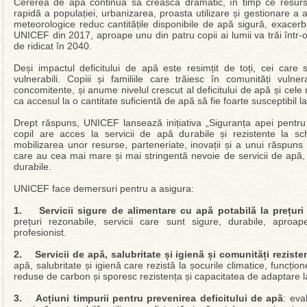
Cererea de apă continuă să crească dramatic, în timp ce resur
rapidă a populației, urbanizarea, proasta utilizare și gestionare a 
meteorologice reduc cantitățile disponibile de apă sigură, exacerbân
UNICEF din 2017, aproape unu din patru copii ai lumii va trăi într-
de ridicat în 2040.
Deși impactul deficitului de apă este resimțit de toți, cei care 
vulnerabili. Copiii și familiile care trăiesc în comunități vul
concomitente, și anume nivelul crescut al deficitului de apă și cele
ca accesul la o cantitate suficientă de apă să fie foarte susceptibil 
Drept răspuns, UNICEF lansează inițiativa „Siguranța apei pentru 
copil are acces la servicii de apă durabile și rezistente la schi
mobilizarea unor resurse, parteneriate, inovații și a unui răspuns g
care au cea mai mare și mai stringentă nevoie de servicii de apă, sa
durabile.
UNICEF face demersuri pentru a asigura:
1. Servicii sigure de alimentare cu apă potabilă la prețuri
prețuri rezonabile, servicii care sunt sigure, durabile, apro
profesionist.
2. Servicii de apă, salubritate și igienă și comunități reziste
apă, salubritate și igienă care rezistă la șocurile climatice, funcți
reduse de carbon și sporesc rezistența și capacitatea de adaptare la
3. Acțiuni timpurii pentru prevenirea deficitului de apă
: eva