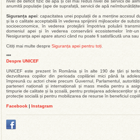
nivel de deficit fizic de apă și cel mai redus nivel de servicii de a
anumită populație (ape de suprafață, servicii de apă neîmbunătățite 
Siguranța apei
: capacitatea unei populații de a menține accesul du
și la o calitate acceptabilă în vederea sprijinirii mijloacelor de subz
socioeconomice, în vederea protejării împotriva poluării transm
domeniul apei și în vederea conservării ecosistemelor într-un c
Nesiguranța apei apare atunci când nu poate fi satisfăcută una sau
Citiți mai multe despre
Siguranța apei pentru toți
.
***
Despre UNICEF
UNICEF este prezent în România și în alte 190 de țări și terito
dezvoltarea copiilor din perioada copilăriei mici până la ado
împreună cu actori cheie precum Guvernul, Parlamentul, autorități lo
parteneri naționali și internaționali și mass media pentru a asig
timpurie de calitate și la școală, pentru protejarea adolescenților și 
protecție socială și pentru mobilizarea de resurse în beneficiul copiil
Facebook
|
Instagram