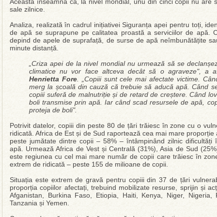
Aceasta înseamnă că, la nivel mondial, unu din cinci copii nu are 
sale zilnice.
Analiza, realizată în cadrul inițiativei Siguranța apei pentru toți, iden
de apă se suprapune pe calitatea proastă a serviciilor de apă. Co
depind de apele de suprafață, de surse de apă neîmbunătățite sa
minute distanță.
„Criza apei de la nivel mondial nu urmează să se declanșeze
climatice nu vor face altceva decât să o agraveze", a 
Henrietta Fore
. „Copiii sunt cele mai afectate victime. Cân
merg la școală din cauză că trebuie să aducă apă. Când se
copiii suferă de malnutriție și de retard de creștere. Când lo
boli transmise prin apă. Iar când scad resursele de apă, cop
proteja de boli".
Potrivit datelor, copiii din peste 80 de țări trăiesc în zone cu o vul
ridicată. Africa de Est și de Sud raportează cea mai mare proporție a
peste jumătate dintre copii – 58% – întâmpinând zilnic dificultăți 
apă. Urmează Africa de Vest și Centrală (31%), Asia de Sud (25%) 
este regiunea cu cel mai mare număr de copii care trăiesc în zone 
extrem de ridicată – peste 155 de milioane de copii.
Situația este extrem de gravă pentru copiii din 37 de țări vulnera
proporția copiilor afectați, trebuind mobilizate resurse, sprijin și ac
Afganistan, Burkina Faso, Etiopia, Haiti, Kenya, Niger, Nigeri
Tanzania și Yemen.