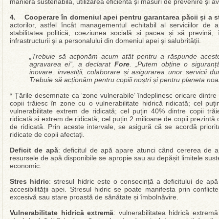
manieră sustenabilă, utilizarea eficientă și măsuri de prevenire și av
4. Cooperare în domeniul apei pentru garantarea păcii și a sta
actorilor, astfel încât managementul echitabil al serviciilor de 
stabilitatea politică, coeziunea socială și pacea și să prevină, 
infrastructurii și a personalului din domeniul apei și salubrității.
„Trebuie să acționăm acum atât pentru a răspunde acestei
agravarea ei”, a declarat
Fore
. „Putem obține o siguranță
inovare, investiții, colaborare și asigurarea unor servicii dur
Trebuie să acționăm pentru copiii noștri și pentru planeta noa
* Țările desemnate ca ‘zone vulnerabile’ îndeplinesc oricare dintre 
copii trăiesc în zone cu o vulnerabilitate hidrică ridicată; cel pu
vulnerabilitate extrem de ridicată; cel puțin 40% dintre copii tră
ridicată și extrem de ridicată; cel puțin 2 milioane de copii prezintă 
de ridicată. Prin aceste intervale, se asigură că se acordă priorit
ridicate de copii afectați.
Deficit de apă
: deficitul de apă apare atunci când cererea de 
resursele de apă disponibile se apropie sau au depășit limitele susten
economic.
Stres hidric
: stresul hidric este o consecință a deficitului de apă și
accesibilității apei. Stresul hidric se poate manifesta prin confli
excesivă sau stare proastă de sănătate și îmbolnăvire.
Vulnerabilitate hidrică extremă
: vulnerabilitatea hidrică extrem