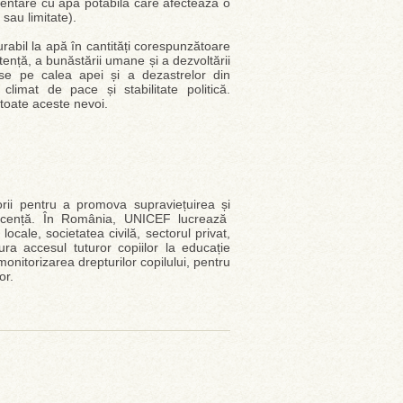
limentare cu apă potabilă care afectează o
sau limitate).
rabil la apă în cantități corespunzătoare
istență, a bunăstării umane și a dezvoltării
ise pe calea apei și a dezastrelor din
limat de pace și stabilitate politică.
 toate aceste nevoi.
rii pentru a promova supraviețuirea și
lescență. În România, UNICEF lucrează
cale, societatea civilă, sectorul privat,
ura accesul tuturor copiilor la educație
monitorizarea drepturilor copilului, pentru
or.