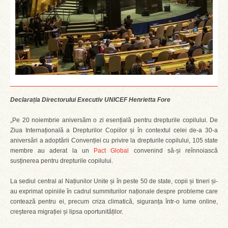
Declarația Directorului Executiv UNICEF Henrietta Fore
„Pe 20 noiembrie aniversăm o zi esențială pentru drepturile copilului. De
Ziua Internațională a Drepturilor Copiilor și în contextul celei de-a 30-a
aniversări a adoptării Convenției cu privire la drepturile copilului, 105 state
membre au aderat la un
Pact Global
convenind să-și reînnoiască
susținerea pentru drepturile copilului.
La sediul central al Națiunilor Unite și în peste 50 de state, copii și tineri și-
au exprimat opiniile în cadrul summiturilor naționale despre probleme care
contează pentru ei, precum criza climatică, siguranța într-o lume online,
creșterea migrației și lipsa oportunităților.