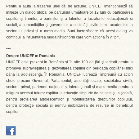
Pentru a ajuta la trasarea unei căi de acțiune, UNICEF intenționează să
inițieze un dialog global pe parcursul următoarelor 12 luni cu participarea
copiilor și tinerilor, a părinților și a tutorilor, a lucrătorilor educaționali și
sociali, a comunităților și guvernelor, a societății civile, lumii academice, a
sectorului privat și a mess-media. Sunt încrezătoare că acest dialog va
contribui la influențarea modalităților prin care vom acționa în viitor”.
***
Despre UNICEF în România
UNICEF este prezent în România şi în alte 190 de ţări şi teritorii pentru a
promova supravieţuirea şi dezvoltarea copiilor din perioada copilăriei mici
până la adolescenţă. În România, UNICEF lucrează împreună cu actori
cheie precum Guvernul, Parlamentul, autorităţi locale, societatea civilă,
sectorul privat, parteneri naţionali şi internaţionali şi mass media pentru a
asigura accesul tuturor copiilor la educaţie timpurie de calitate şi la şcoală,
pentru protejarea adolescenţilor şi monitorizarea drepturilor copilului,
pentru protecţie socială şi pentru mobilizarea de resurse în beneficiul
copiilor.