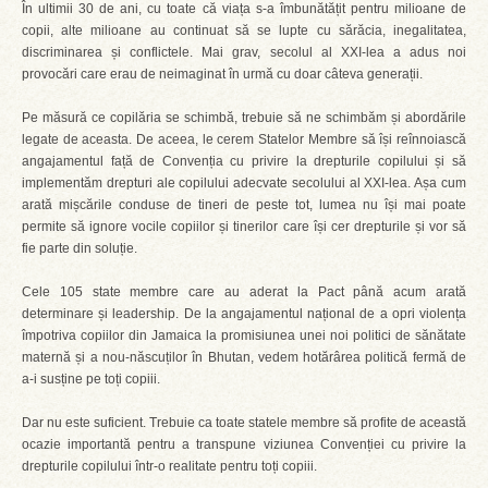
În ultimii 30 de ani, cu toate că viața s-a îmbunătățit pentru milioane de
copii, alte milioane au continuat să se lupte cu sărăcia, inegalitatea,
discriminarea și conflictele. Mai grav, secolul al XXI-lea a adus noi
provocări care erau de neimaginat în urmă cu doar câteva generații.
Pe măsură ce copilăria se schimbă, trebuie să ne schimbăm și abordările
legate de aceasta. De aceea, le cerem Statelor Membre să își reînnoiască
angajamentul față de Convenția cu privire la drepturile copilului și să
implementăm drepturi ale copilului adecvate secolului al XXI-lea. Așa cum
arată mișcările conduse de tineri de peste tot, lumea nu își mai poate
permite să ignore vocile copiilor și tinerilor care își cer drepturile și vor să
fie parte din soluție.
Cele 105 state membre care au aderat la Pact până acum arată
determinare și leadership. De la angajamentul național de a opri violența
împotriva copiilor din Jamaica la promisiunea unei noi politici de sănătate
maternă și a nou-născuților în Bhutan, vedem hotărârea politică fermă de
a-i susține pe toți copiii.
Dar nu este suficient. Trebuie ca toate statele membre să profite de această
ocazie importantă pentru a transpune viziunea Convenției cu privire la
drepturile copilului într-o realitate pentru toți copiii.