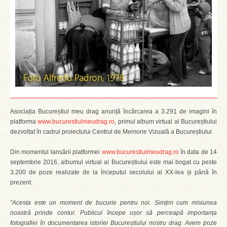
Asociația Bucureștiul meu drag anunță încărcarea a 3.291 de imagini în
platforma
www.bucurestiulmeudrag.ro
, primul album virtual al Bucureștiului
dezvoltat în cadrul proiectului Centrul de Memorie Vizuală a Bucureștiului
Din momentul lansării platformei
www.bucurestiulmeudrag.ro
în data de 14
septembrie 2016, albumul virtual al Bucureștiului este mai bogat cu peste
3.200 de poze realizate de la începutul secolului al XX-lea și până în
prezent.
”Acesta este un moment de bucurie pentru noi. Simțim cum misiunea
noastră prinde contur. Publicul începe ușor să perceapă importanța
fotografiei în documentarea istoriei Bucureștiului nostru drag. Avem poze