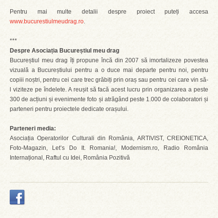
Pentru mai multe detalii despre proiect puteți accesa
www.bucurestiulmeudrag.ro
.
***
Despre Asociația Bucureștiul meu drag
Bucureștiul meu drag îți propune încă din 2007 să imortalizeze povestea
vizuală a Bucureștiului pentru a o duce mai departe pentru noi, pentru
copiii noștri, pentru cei care trec grăbiți prin oraș sau pentru cei care vin să-
l viziteze pe îndelete. A reușit să facă acest lucru prin organizarea a peste
300 de acțiuni și evenimente foto și atrăgând peste 1.000 de colaboratori și
parteneri pentru proiectele dedicate orașului.
Parteneri media:
Asociația Operatorilor Culturali din România, ARTIVIST, CREIONETICA,
Foto-Magazin, Let’s Do It. Romania!, Modernism.ro, Radio România
Internațional, Raftul cu Idei, România Pozitivă