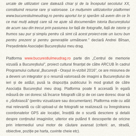
urcate de utilizatori care datează chiar și de la începutul secolului XX,
constituind resurse rare și valoroase. Le mulțumim utilizatorilor platformei
www.bucurestiulmeudrag.ro pentru aportul lor și sperăm să avem din ce în
ce mai mulți adepți care să ne ajute să documentăm istoria Bucureștiului
de acum sau din trecut prin pasiunea lor față de fotografie, față de istorie și
frumos sau pur și simplu pentru că simt că acest proiect este un lucru bun
pentru prezent și pentru generațiile următoare.”
declară Andrei Bîrsan,
Președintele Asociației Bucureștiului meu drag.
Platforma
www.bucurestiulmeudrag.ro
parte din „Centrul de memorie
vizuală a Bucureștiului”, proiect cultural finanțat de către ARCUB în cadrul
Programului cultural „București - Orașul in-vizibil 2016”, ce are misiunea de
a deveni un integrator și o resursă valoroasă de imagini a Bucureștiului de
ieri și de astăzi, pusă la dispoziția publicului în mod gratuit de către
Asociația Bucureștiul meu drag. Platforma poate fi accesată în egală
măsură de cei doresc să încarce fotografii cât și de cei care doresc doar să
o „răsfoiască” (pentru vizualizare sau documentare). Platforma este cu atât
mai relevantă cu cât upload-ul de fotografii se realizează cu înregistrarea
coordonatelor GPS ale locației, însoțită de o scurtă descriere și detalii
despre conținutul imaginilor, ulterior ele putând fi descoperite de oricine
prin intermediul unui motor de căutare avansat (criterii: an, stradă,
obiective, poziție pe harta, cuvinte cheie etc).