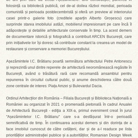
folosință ca bibliotecă publică, cel de-al doilea război mondial, perioada
comunistă și perioada postdecembristă și oferă un preview al interiorului
casei printr-o galerie foto (creditele aparțin Alberto Groșescu) care
surprinde starea imobilului astăzi, mobilierul impresionant pe care încă îl
adăpostește și detaliile arhitecturale conservate în timp. La acest demers
de documentare istorică și fotografică a contribuit ARCEN București, care
prin inițiativele lor își doresc să contribuie constant la crearea un model de
restaurare și conservare a memoriei Bucureștiului.
Așezămintele I.C. Brătianu poartă semnătura arhitectului Petre Antonescu
și reprezintă unul dintre reperele de arhitectură neoromânească regăsite în
București, având o trăsătură rară care recomandă ansamblul pentru
repunerea în circuitul cultural public, și anume deschiderea către două
zone centrale de interes: Piața Amzei și Bulevardul Dacia.
Ordinul Arhitecților din România – Filiala București și Biblioteca Națională a
României au organizat în 2021 o promenadă pietonală în cadrul Anualei
de Arhitectură Bucureşti - ediţia a XIX-a, primul eveniment creat în jurul
"Așezămintelor I.C. Brătianu" care s-a desfășurat într-o perioadă
semnificativă de timp. În continuarea acestui demers și din dorința de a
face imobilul cunoscut de către cetățeni, dar și de a-l readuce pe lista
priorităților administrației publice și a autorităților, Romanian Design Week