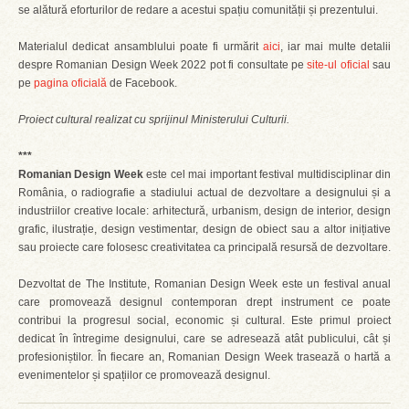
se alătură eforturilor de redare a acestui spațiu comunității și prezentului.
Materialul dedicat ansamblului poate fi urmărit
aici
, iar mai multe detalii
despre Romanian Design Week 2022 pot fi consultate pe
site-ul oficial
sau
pe
pagina oficială
de Facebook.
Proiect cultural realizat cu sprijinul Ministerului Culturii.
***
Romanian Design Week
este cel mai important festival multidisciplinar din
România, o radiografie a stadiului actual de dezvoltare a designului și a
industriilor creative locale: arhitectură, urbanism, design de interior, design
grafic, ilustrație, design vestimentar, design de obiect sau a altor inițiative
sau proiecte care folosesc creativitatea ca principală resursă de dezvoltare.
Dezvoltat de The Institute, Romanian Design Week este un festival anual
care promovează designul contemporan drept instrument ce poate
contribui la progresul social, economic și cultural. Este primul proiect
dedicat în întregime designului, care se adresează atât publicului, cât și
profesioniștilor. În fiecare an, Romanian Design Week trasează o hartă a
evenimentelor și spațiilor ce promovează designul.