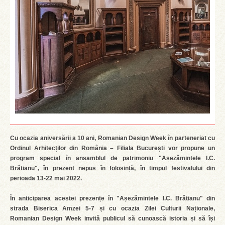
Cu ocazia aniversării a 10 ani, Romanian Design Week în parteneriat cu
Ordinul Arhitecților din România – Filiala București vor propune un
program special în ansamblul de patrimoniu "Așezămintele I.C.
Brătianu", în prezent nepus în folosință, în timpul festivalului din
perioada 13-22 mai 2022.
În anticiparea acestei prezențe în "Așezămintele I.C. Brătianu" din
strada Biserica Amzei 5-7 și cu ocazia Zilei Culturii Naționale,
Romanian Design Week invită publicul să cunoască istoria și să își