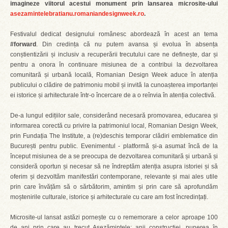
imagineze viitorul acestui monument prin lansarea microsite-ului
asezamintelebratianu.romaniandesignweek.ro
.
Festivalul dedicat designului românesc abordează în acest an tema
#forward
. Din credința că nu putem avansa și evolua în absența
conștientizării și inclusiv a recuperării trecutului care ne definește, dar și
pentru a onora în continuare misiunea de a contribui la dezvoltarea
comunitară și urbană locală, Romanian Design Week aduce în atenția
publicului o clădire de patrimoniu mobil și invită la cunoașterea importanței
ei istorice și arhitecturale într-o încercare de a o reînvia în atenția colectivă.
De-a lungul edițiilor sale, considerând necesară promovarea, educarea și
informarea corectă cu privire la patrimoniul local, Romanian Design Week,
prin Fundația The Institute, a (re)deschis temporar clădiri emblematice din
București pentru public. Evenimentul - platformă și-a asumat încă de la
început misiunea de a se preocupa de dezvoltarea comunitară și urbană și
consideră oportun și necesar să ne îndreptăm atenția asupra istoriei și să
oferim și dezvoltăm manifestări contemporane, relevante și mai ales utile
prin care învățăm să o sărbătorim, amintim și prin care să aprofundăm
moștenirile culturale, istorice și arhitecturale cu care am fost încredințați.
Microsite-ul lansat astăzi pornește cu o rememorare a celor aproape 100
de ani prin care au trecut Așezămintele: anii construcției, punerea în