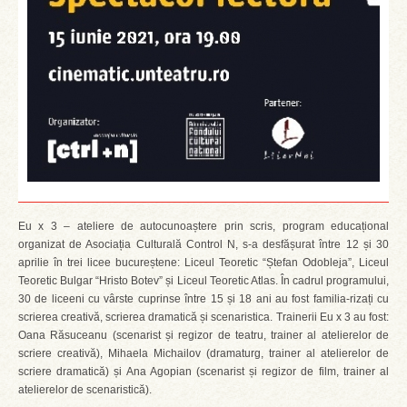
Eu x 3 – ateliere de autocunoaștere prin scris, program educațional
organizat de Asociația Culturală Control N, s-a desfășurat între 12 și 30
aprilie în trei licee bucureștene: Liceul Teoretic “Ștefan Odobleja”, Liceul
Teoretic Bulgar “Hristo Botev” și Liceul Teoretic Atlas. În cadrul programului,
30 de liceeni cu vârste cuprinse între 15 și 18 ani au fost familia-rizați cu
scrierea creativă, scrierea dramatică și scenaristica. Trainerii Eu x 3 au fost:
Oana Răsuceanu (scenarist și regizor de teatru, trainer al atelierelor de
scriere creativă), Mihaela Michailov (dramaturg, trainer al atelierelor de
scriere dramatică) și Ana Agopian (scenarist și regizor de film, trainer al
atelierelor de scenaristică).