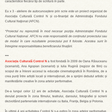
caracteristice fiecărui tip de scriitură în parte.
Eu x 3 - ateliere de autocunoaștere prin scrie este un proiect organizat de
Asociația Culturală Control N și co-finanțat de Administraţia Fondului
Cultural Naţional (AFCN).
*Proiectul nu reprezintă în mod necesar poziţia Administrației Fondului
Cultural Național. AFCN nu este responsabilă de conținutul proiectului sau
de modul în care rezultatele proiectului pot fi folosite. Acestea sunt în
întregime responsabilitatea beneficiarului finațării.
***
Asociația Culturală Control N
a fost fondată în 2009 de Oana Răsuceanu
(scenarist), Ana Agopian (scenarist) și Iulia Rugină (regizor de film) cu
scopul de a înlesni accesul la educație cinematografică în România, de a
crea punți între artiștii locali și internaționali, de a sprijini debutul artistic și
manifestările creative în zona artelor performative.
De-a lungul celor 12 ani de activitate, Asociația Culturală Control N a
derulat proiecte în zona filmului, teatrului, dansului, fotografiei și scrierii
dezvoltând parteneriate internaționale cu Italia, Franța, Belgia și Polonia.
În ultimii 4 ani activitatea Control N s-a extins în zona artelor performative,