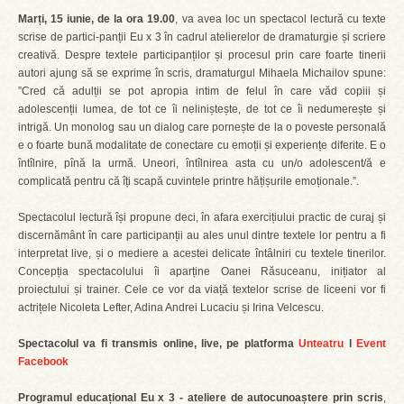
Marți, 15 iunie, de la ora 19.00
, va avea loc un spectacol lectură cu texte
scrise de partici-panții Eu x 3 în cadrul atelierelor de dramaturgie și scriere
creativă. Despre textele participanților și procesul prin care foarte tinerii
autori ajung să se exprime în scris, dramaturgul Mihaela Michailov spune:
”Cred că adulții se pot apropia intim de felul în care văd copiii și
adolescenții lumea, de tot ce îi neliniștește, de tot ce îi nedumerește și
intrigă. Un monolog sau un dialog care pornește de la o poveste personală
e o foarte bună modalitate de conectare cu emoții și experiențe diferite. E o
întîlnire, pînă la urmă. Uneori, întîlnirea asta cu un/o adolescent/ă e
complicată pentru că îți scapă cuvintele printre hățișurile emoționale.”.
Spectacolul lectură își propune deci, în afara exercițiului practic de curaj și
discernământ în care participanții au ales unul dintre textele lor pentru a fi
interpretat live, și o mediere a acestei delicate întâlniri cu textele tinerilor.
Concepția spectacolului îi aparține Oanei Răsuceanu, inițiator al
proiectului și trainer. Cele ce vor da viață textelor scrise de liceeni vor fi
actrițele Nicoleta Lefter, Adina Andrei Lucaciu și Irina Velcescu.
Spectacolul va fi transmis online, live, pe platforma
Unteatru
l
Event
Facebook
Programul educațional Eu x 3 - ateliere de autocunoaștere prin scris
,