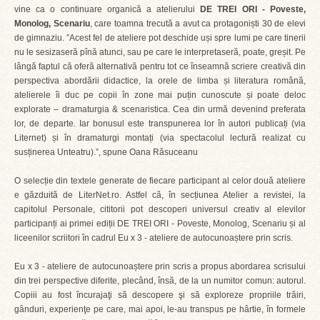
vine ca o continuare organică a atelierului
DE TREI ORI - Poveste,
Monolog, Scenariu
, care toamna trecută a avut ca protagoniști 30 de elevi
de gimnaziu. ”Acest fel de ateliere pot deschide uși spre lumi pe care tinerii
nu le sesizaseră pînă atunci, sau pe care le interpretaseră, poate, greșit. Pe
lângă faptul că oferă alternativă pentru tot ce înseamnă scriere creativă din
perspectiva abordării didactice, la orele de limba și literatura română,
atelierele îi duc pe copii în zone mai puțin cunoscute și poate deloc
explorate – dramaturgia & scenaristica. Cea din urmă devenind preferata
lor, de departe. Iar bonusul este transpunerea lor în autori publicați (via
Liternet) și în dramaturgi montați (via spectacolul lectură realizat cu
susținerea Unteatru).”, spune Oana Răsuceanu
O selecție din textele generate de fiecare participant al celor două ateliere
e găzduită de LiterNet.ro. Astfel că, în secțiunea Atelier a revistei, la
capitolul Personale, cititorii pot descoperi universul creativ al elevilor
participanți ai primei ediții DE TREI ORI - Poveste, Monolog, Scenariu și al
liceenilor scriitori în cadrul Eu x 3 - ateliere de autocunoaștere prin scris.
Eu x 3 - ateliere de autocunoaștere prin scris a propus abordarea scrisului
din trei perspective diferite, plecând, însă, de la un numitor comun: autorul.
Copiii au fost încurajaţi să descopere şi să exploreze propriile trăiri,
gânduri, experienţe pe care, mai apoi, le-au transpus pe hârtie, în formele