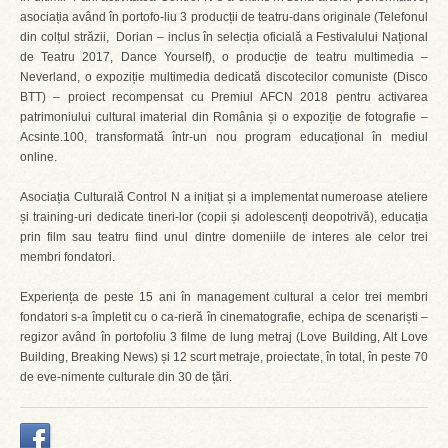
asociația având în portofo-liu 3 producții de teatru-dans originale (Telefonul
din colțul străzii, Dorian – inclus în selecția oficială a Festivalului Național
de Teatru 2017, Dance Yourself), o producție de teatru multimedia –
Neverland, o expoziție multimedia dedicată discotecilor comuniste (Disco
BTT) – proiect recompensat cu Premiul AFCN 2018 pentru activarea
patrimoniului cultural imaterial din România și o expoziție de fotografie –
Acsinte.100, transformată într-un nou program educațional în mediul
online.
Asociația Culturală Control N a inițiat și a implementat numeroase ateliere
și training-uri dedicate tineri-lor (copii și adolescenți deopotrivă), educația
prin film sau teatru fiind unul dintre domeniile de interes ale celor trei
membri fondatori.
Experiența de peste 15 ani în management cultural a celor trei membri
fondatori s-a împletit cu o ca-rieră în cinematografie, echipa de scenariști –
regizor având în portofoliu 3 filme de lung metraj (Love Building, Alt Love
Building, Breaking News) și 12 scurt metraje, proiectate, în total, în peste 70
de eve-nimente culturale din 30 de țări.