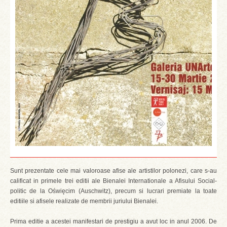
Sunt prezentate cele mai valoroase afise ale artistilor polonezi, care s-au
calificat in primele trei editii ale Bienalei Internationale a Afisului Social-
politic de la Oświęcim (Auschwitz), precum si lucrari premiate la toate
editiile si afisele realizate de membrii juriului Bienalei.
Prima editie a acestei manifestari de prestigiu a avut loc in anul 2006. De