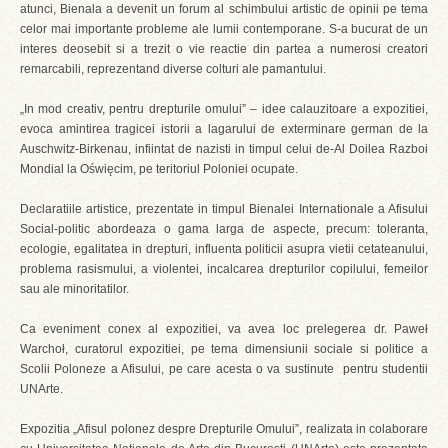
atunci, Bienala a devenit un forum al schimbului artistic de opinii pe tema
celor mai importante probleme ale lumii contemporane. S-a bucurat de un
interes deosebit si a trezit o vie reactie din partea a numerosi creatori
remarcabili, reprezentand diverse colturi ale pamantului.
„In mod creativ, pentru drepturile omului” – idee calauzitoare a expozitiei,
evoca amintirea tragicei istorii a lagarului de exterminare german de la
Auschwitz-Birkenau, infiintat de nazisti in timpul celui de-Al Doilea Razboi
Mondial la Oświęcim, pe teritoriul Poloniei ocupate.
Declaratiile artistice, prezentate in timpul Bienalei Internationale a Afisului
Social-politic abordeaza o gama larga de aspecte, precum: toleranta,
ecologie, egalitatea in drepturi, influenta politicii asupra vietii cetateanului,
problema rasismului, a violentei, incalcarea drepturilor copilului, femeilor
sau ale minoritatilor.
Ca eveniment conex al expozitiei, va avea loc prelegerea dr. Paweł
Warchoł, curatorul expozitiei, pe tema dimensiunii sociale si politice a
Scolii Poloneze a Afisului, pe care acesta o va sustinute pentru studentii
UNArte.
Expozitia „Afisul polonez despre Drepturile Omului”, realizata in colaborare