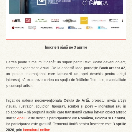
Înscrieri până pe 3 aprilie
Cartea poate fi mai mult decât un suport pentru text. Poate deveni obiect,
concept, experiment vizual. De la această idee pornește
Book.art.est #2
,
un proiect internațional care lansează un apel deschis pentru artiști
interesați să exploreze cartea ca spațiu de întâlnire între text, materialitate
și concept artistic.
Inițiat de galeria neconvențională
Celula de Artă
, proiectul invită artiști
vizuali, ilustratori, sculptori, tipografi, scriitori și poeți – individual sau în
colaborare – să propună lucrări care transformă cartea într-un obiect artistic
unicat.
Apelul
este deschis participanților din
România, Polonia și Ucraina
,
iar participarea este gratuită. Termenul limită pentru înscriere este
3 aprilie
2026
, prin
formularul online
.