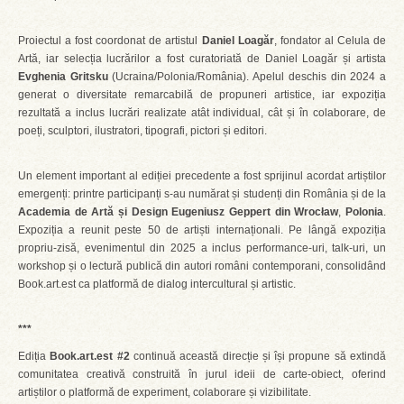
Proiectul a fost coordonat de artistul
Daniel Loagăr
, fondator al Celula de
Artă, iar selecția lucrărilor a fost curatoriată de Daniel Loagăr și artista
Evghenia Gritsku
(Ucraina/Polonia/România). Apelul deschis din 2024 a
generat o diversitate remarcabilă de propuneri artistice, iar expoziția
rezultată a inclus lucrări realizate atât individual, cât și în colaborare, de
poeți, sculptori, ilustratori, tipografi, pictori și editori.
Un element important al ediției precedente a fost sprijinul acordat artiștilor
emergenți: printre participanți s-au numărat și studenți din România și de la
Academia de Artă și Design Eugeniusz Geppert din Wrocław
,
Polonia
.
Expoziția a reunit peste 50 de artiști internaționali. Pe lângă expoziția
propriu-zisă, evenimentul din 2025 a inclus performance-uri, talk-uri, un
workshop și o lectură publică din autori români contemporani, consolidând
Book.art.est ca platformă de dialog intercultural și artistic.
***
Ediția
Book.art.est #2
continuă această direcție și își propune să extindă
comunitatea creativă construită în jurul ideii de carte-obiect, oferind
artiștilor o platformă de experiment, colaborare și vizibilitate.