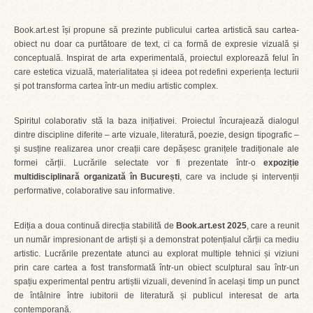
Book.art.est își propune să prezinte publicului cartea artistică sau cartea-
obiect nu doar ca purtătoare de text, ci ca formă de expresie vizuală și
conceptuală. Inspirat de arta experimentală, proiectul explorează felul în
care estetica vizuală, materialitatea și ideea pot redefini experiența lecturii
și pot transforma cartea într-un mediu artistic complex.
Spiritul colaborativ stă la baza inițiativei. Proiectul încurajează dialogul
dintre discipline diferite – arte vizuale, literatură, poezie, design tipografic –
și susține realizarea unor creații care depășesc granițele tradiționale ale
formei cărții. Lucrările selectate vor fi prezentate într-o
expoziție
multidisciplinară organizată în București
, care va include și intervenții
performative, colaborative sau informative.
Ediția a doua continuă direcția stabilită de
Book.art.est 2025
, care a reunit
un număr impresionant de artiști și a demonstrat potențialul cărții ca mediu
artistic. Lucrările prezentate atunci au explorat multiple tehnici și viziuni
prin care cartea a fost transformată într-un obiect sculptural sau într-un
spațiu experimental pentru artiștii vizuali, devenind în același timp un punct
de întâlnire între iubitorii de literatură și publicul interesat de arta
contemporană.