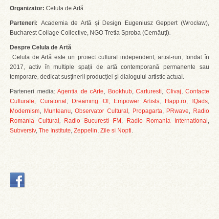
Organizator:
Celula de Artă
Parteneri:
Academia de Artă și Design Eugeniusz Geppert (Wrocław),
Bucharest Collage Collective, NGO Tretia Sproba (Cernăuți).
Despre Celula de Artă
Celula de Artă este un proiect cultural independent, artist-run, fondat în
2017, activ în multiple spații de artă contemporană permanente sau
temporare, dedicat susținerii producției și dialogului artistic actual.
Parteneri media:
Agentia de cArte
,
Bookhub
,
Carturesti
,
Clivaj
,
Contacte
Culturale
,
Curatorial
,
Dreaming Of,
Empower Artists
,
Happ.ro
,
IQads
,
Modernism
,
Munteanu
,
Observator Cultural
,
Propagarta
,
PRwave
,
Radio
Romania Cultural
,
Radio Bucuresti FM
,
Radio Romania International
,
Subversiv
,
The Institute
,
Zeppelin
,
Zile si Nopti
.